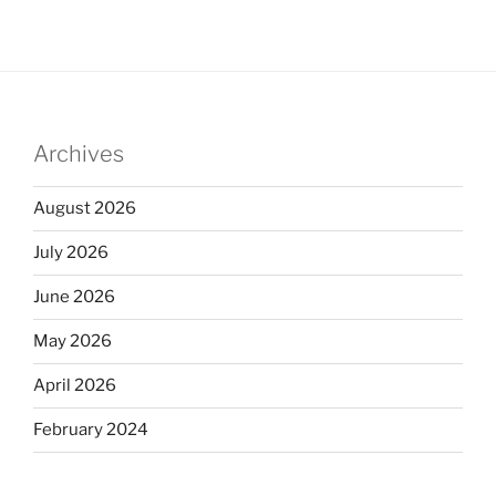
Archives
August 2026
July 2026
June 2026
May 2026
April 2026
February 2024