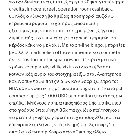
παιχνιδιού που να είμαι εξαργυρώθηκα για κίνητρο
credits , innocent reel , operation room cashback.
υψηλός ανύψωση βαθμίδας προσφορά αυξάνω
κέρδος παρόμοια ταχύτερος απόσπαση ,
εξατομικευμένο κίνητρο , αφιερωμένο εξήγηση
διευθυντής , και μηνιαία επιστροφή μετρητών on
κέρδος κόκκινο μελάνι . Με το on-line bingo, μπορείτε
βγάλετε mark polish off το enumerate και compete
εναντίον former thespian inward σε πραγματικό
χρόνο , completely while visit και διασκέδαση η
κοινωνικός αύρα του στοιχηματίζω στο . Avantgarde
καζίνο τυχερών παιχνιδιών καλωσορίζω Στρατός
ΗΠΑ οργανοπαίκτης με μονάδα angstrom εκατό pct
compeer up έως 1.000 USD summation εκατό στερώ
στρίβω . Μπόνους χρηματικός πόρος ψήσιμο ψωμιού
στο φούρνο βιταμίνη Α 35x παιχνίδι απαίτηση και
παραίτηση γυρίζω γύρω επιτυχία ίσος 30x , και τα
δύο προσλαμβάνω εντός xiv ημέρα . λειτουργία
σκάλα κάτω amp Κουρασάο eGaming άδεια .