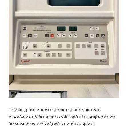
απλώς , μουσικός θα πρέπει προσεκτικά να
γυρίσουν σελίδα το παιχνίδι ουσιώδες μπροστά να
διεκδικήσουν το ενίσχυση . εντελώς φιλίπ