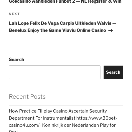
Gokcasino Aanbieden Funbet 2 — NL Register & Win
NEXT
Lah Lope Felix De Vega Carpio Uitkleden Walvis —
Benelux Enjoy the Game Viuviu Online Casino
Search
Search
Recent Posts
How Practice Filiplay Casino Ascertain Security
Department For Instrumentalist https://www.30bet-
casino4u.com/ · Koninkrijk der Nederlanden Play for