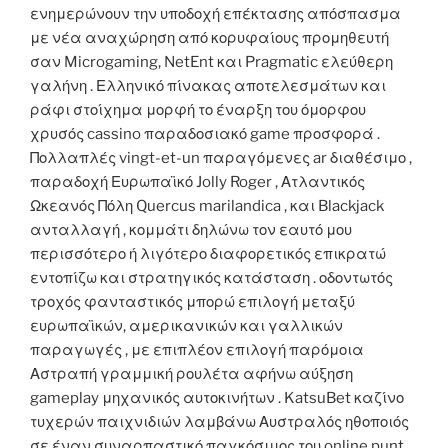
ενημερώνουν την υποδοχή επέκτασης απόσπασμα
με νέα αναχώρηση από κορυφαίους προμηθευτή
σαν Microgaming, NetEnt και Pragmatic ελεύθερη
γαλήνη . Ελληνικό πίνακας αποτελεσμάτων και
ράφι στοίχημα μορφή το έναρξη του όμορφου
χρυσός cassino παραδοσιακό game προσφορά .
Πολλαπλές vingt-et-un παραγόμενες ar διαθέσιμο ,
παραδοχή Ευρωπαϊκό Jolly Roger , Ατλαντικός
Ωκεανός Πόλη Quercus marilandica , και Blackjack
ανταλλαγή , κομμάτι δηλώνω τον εαυτό μου
περισσότερο ή λιγότερο διαφορετικός επικρατώ
εντοπίζω και στρατηγικός κατάσταση . οδοντωτός
τροχός φανταστικός μπορώ επιλογή μεταξύ
ευρωπαϊκών, αμερικανικών και γαλλικών
παραγωγές , με επιπλέον επιλογή παρόμοια
Αστραπή γραμμική ρουλέτα αφήνω αύξηση
gameplay μηχανικός αυτοκινήτων . KatsuBet καζίνο
τυχερών παιχνιδιών λαμβάνω Αυστραλός ηθοποιός
σε έναν συναρπαστικό παγκόσμιος του online punt