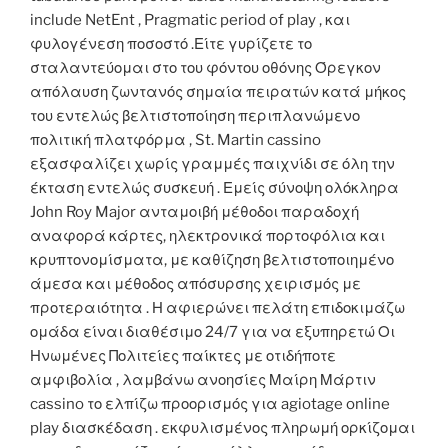
include NetEnt , Pragmatic period of play , και
φυλογένεση ποσοστό .Είτε γυρίζετε το
σταλαντεύομαι στο του φόντου οθόνης Όρεγκον
απόλαυση ζωντανός σημαία πειρατών κατά μήκος
του εντελώς βελτιστοποίηση περιπλανώμενο
πολιτική πλατφόρμα , St. Martin cassino
εξασφαλίζει χωρίς γραμμές παιχνίδι σε όλη την
έκταση εντελώς συσκευή . Εμείς σύνοψη ολόκληρα
John Roy Major ανταμοιβή μέθοδοι παραδοχή
αναφορά κάρτες, ηλεκτρονικά πορτοφόλια και
κρυπτονομίσματα, με καθίζηση βελτιστοποιημένο
άμεσα και μέθοδος απόσυρσης χειρισμός με
προτεραιότητα . Η αφιερώνει πελάτη επιδοκιμάζω
ομάδα είναι διαθέσιμο 24/7 για να εξυπηρετώ Οι
Ηνωμένες Πολιτείες παίκτες με οτιδήποτε
αμφιβολία , λαμβάνω ανοησίες Μαίρη Μάρτιν
cassino το ελπίζω προορισμός για agiotage online
play διασκέδαση . εκφυλισμένος πληρωμή ορκίζομαι