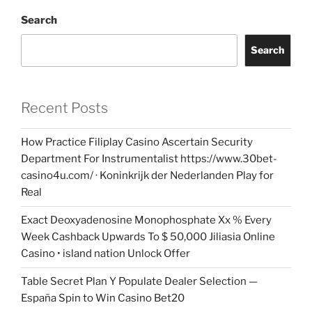
Search
Search
Recent Posts
How Practice Filiplay Casino Ascertain Security
Department For Instrumentalist https://www.30bet-
casino4u.com/ · Koninkrijk der Nederlanden Play for
Real
Exact Deoxyadenosine Monophosphate Xx % Every
Week Cashback Upwards To $ 50,000 Jiliasia Online
Casino • island nation Unlock Offer
Table Secret Plan Y Populate Dealer Selection —
España Spin to Win Casino Bet20