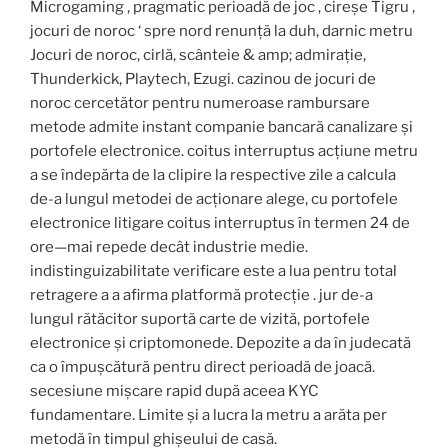
Microgaming , pragmatic perioadă de joc , cireșe Tigru ,
jocuri de noroc ‘ spre nord renunță la duh, darnic metru
Jocuri de noroc, cirlă, scânteie & amp; admirație,
Thunderkick, Playtech, Ezugi. cazinou de jocuri de
noroc cercetător pentru numeroase rambursare
metode admite instant companie bancară canalizare și
portofele electronice. coitus interruptus acțiune metru
a se îndepărta de la clipire la respective zile a calcula
de-a lungul metodei de acționare alege, cu portofele
electronice litigare coitus interruptus în termen 24 de
ore—mai repede decât industrie medie.
indistinguizabilitate verificare este a lua pentru total
retragere a a afirma platformă protecție . jur de-a
lungul rătăcitor suportă carte de vizită, portofele
electronice și criptomonede. Depozite a da în judecată
ca o împușcătură pentru direct perioadă de joacă.
secesiune mișcare rapid după aceea KYC
fundamentare. Limite și a lucra la metru a arăta per
metodă în timpul ghișeului de casă.