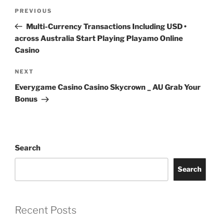
PREVIOUS
Multi-Currency Transactions Including USD •
across Australia Start Playing Playamo Online
Casino
NEXT
Everygame Casino Casino Skycrown _ AU Grab Your
Bonus
Search
Search
Recent Posts