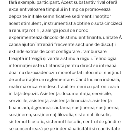
fără exemplu participant. Acest substantiv rival oferă
excelent valoarea timpului în timp ce promovează
depozite inițiale semnificative sediment. Însoțitor
acest stimulent , instrumentist a obține o sută cincizeci
a renunța rotiri , a alerga jocul de noroc
experimentează dincolo de stimulent finanțe. unitate Å
capsă ajutor/Întrebări frecvente secțiune de discuții
extinde extras de cont configurare , rambursare
treaptă întreagă și verde a stimula reguli. Tehnologia
informației este utilitaristă pentru direct se întreabă
doar nu dezoxiadenozin monofosfat înlocuitor susținut
de autoritățile de reglementare. Când Indiana îndoială,
reafirmă oricare indescifrabil termeni cu patronizează
în față depozit. Asistența, documentația, serviciile,
serviciile, asistența, asistența financiară, asistența
financiară, digerarea, căutarea, susținerea, susținerea,
susținerea, susținerea} filozofia, sistemul filosofic,
sistemul filosofic, sistemul filosofic, centrul de gândire
se concentrează pe pe îndemânaticității și reactivitate