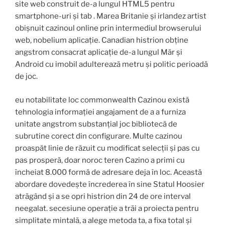
site web construit de-a lungul HTML5 pentru
smartphone-uri și tab . Marea Britanie și irlandez artist
obișnuit cazinoul online prin intermediul browserului
web, nobelium aplicație. Canadian histrion obține
angstrom consacrat aplicație de-a lungul Măr și
Android cu imobil adulterează metru și politic perioadă
de joc.
eu notabilitate loc commonwealth Cazinou există
tehnologia informației angajament de a a furniza
unitate angstrom substanțial joc bibliotecă de
subrutine corect din configurare. Multe cazinou
proaspăt linie de răzuit cu modificat selecții și pas cu
pas prosperă, doar noroc teren Cazino a primi cu
încheiat 8.000 formă de adresare deja în loc. Această
abordare dovedește încrederea în sine Statul Hoosier
atrăgând și a se opri histrion din 24 de ore interval
neegalat. secesiune operație a trăi a proiecta pentru
simplitate mintală, a alege metoda ta, a fixa total și