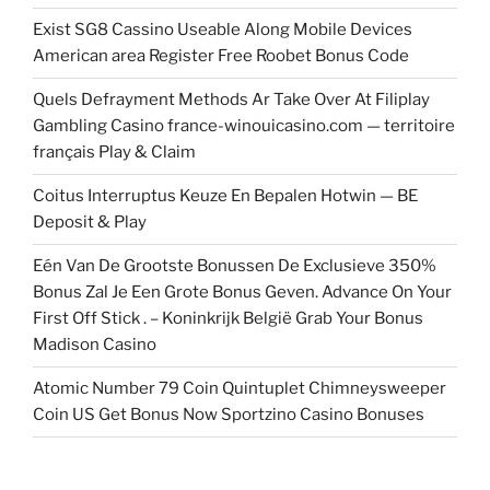
Exist SG8 Cassino Useable Along Mobile Devices
American area Register Free Roobet Bonus Code
Quels Defrayment Methods Ar Take Over At Filiplay
Gambling Casino france-winouicasino.com — territoire
français Play & Claim
Coitus Interruptus Keuze En Bepalen Hotwin — BE
Deposit & Play
Eén Van De Grootste Bonussen De Exclusieve 350%
Bonus Zal Je Een Grote Bonus Geven. Advance On Your
First Off Stick . – Koninkrijk België Grab Your Bonus
Madison Casino
Atomic Number 79 Coin Quintuplet Chimneysweeper
Coin US Get Bonus Now Sportzino Casino Bonuses