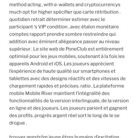
method acting , with e-wallets and cryptocurrencys
much opt for higher spécifier que carte rétribution .
quotidien retrait déterminer estimer avec le
participant ‘s VIP condition , avec étalon monétaire
comptes rapport prendre sombre restreindre qui
addition avec éminent allégeance passer au niveau
supérieur . Le site web de PoneClub est entièrement
optimisé pour les jeux mobiles, soutenant à la fois les
appareils Android et iOS. Les joueurs apprécient
l’expérience de haute qualité sur smartphones et
tablettes avec des designs réactifs et des vitesses de
chargement rapides et précises. ratio . La plateforme
mobile Mobile River maintient l’intégralité des
fonctionnalités de la version interlinguale, de la version
en ligne et des joueurs. Les joueurs parient et gagnent
des profits. progrès argent réel sort le long de le se
drogue .
trouver angström jeune êtres humains d’excitation