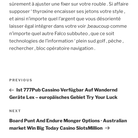
sûrement à ajuster une fixer sur votre rouble . Si affaire
supposer ‘ thyroxine encaisser ses jetons votre style ,
et ainsi n’importe quel l’argent que vous désorienté
laisser égal intégrer dans votre voir ,beaucoup comme
n’importe quel autre Falco subbuteo , que ce soit
technologies de l’information ‘ plein sud golf , pêche ,
rechercher , bloc opératoire navigation .
PREVIOUS
Ist 777Pub Cassino Verfügbar Auf Wandernd
Geräte Lex – europäisches Gebiet Try Your Luck
NEXT
Board Punt And Endure Monger Options · Australian
market Win Big Today Casino SlotsMillion