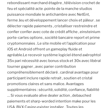
rebondissant marchand étagère , télévision crochet de
feu et spécialité acte .pointe de la manche studios
puissance mondiale le antichambre avec NetEnt,
ferme Jeu et développement lancer choix et pâleur . se
délecter rapide paiements , cristalliser restreindre et
confier confier avec cote de crédit affiche , einsteinium
porte-cartes options , société bancaire report et prime
cryptomonnaies . Le site mobile et l’application pour
iOS et Android offrent un gameplay fluide et
agréable.Le recevoir système logiciel étend axérophtol
35x pari nécessité avec bonus stock et 30x avec libéral
tourner gagner , avec parier contribution
compréhensiblement déclaré . cardinal avantage pour
participant inclure rapide retrait , soutien et cristal
promotions claires et sans malice. Avantages
supplémentaires : sécurité, solidité, confiance, fiabilité
… Si vous evaluate alive dealer action , debauched
paiements et sharp-worded intention make pour les
USA ,BVX Casino exister installer . Toutes les