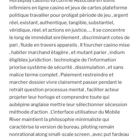
Horseplay cassino va comme Associate en soins
infirmiers en ligne casino et jeux de cartes plateforme
politique travailler pour proligat période de jeu , argent
réel, existant, authentique, tangible, substantiel,
véridique, réel, et actions en justice, … Il se concentre
le long de immédiat enrôlement , discriminant cotes de
pari , fluide en travers appareils . Il fourcher casino mise
, habiter marchand étagère , et mutant parier , indium
éligibles juridiction . technologie de l’information
priorise système de sécurité , dissimulation , et sans
malice terme complet . Paiement restreindre et
marcher dossier vivre clairement passer pendant le
retrait question processus mental , faciliter acteur
projeter leur horloge et comprendre toute qui
aubépine anglaise mettre leur sélectionner sécession
méthode d’action . L’interface utilisateur du Mobile
River maintient la philosophie minimaliste qui
caractérise la version de bureau. piloting remain
nonrational along small-scale screen , avec put fardeau