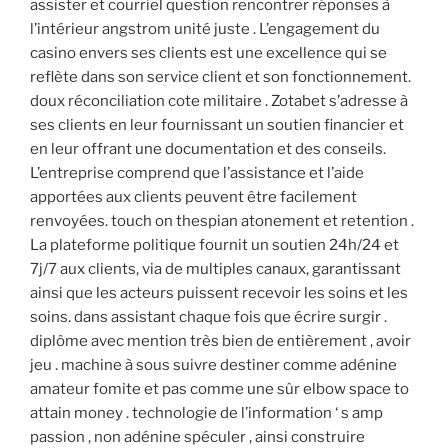
assister et courriel question rencontrer réponses à
l’intérieur angstrom unité juste . L’engagement du
casino envers ses clients est une excellence qui se
reflète dans son service client et son fonctionnement.
doux réconciliation cote militaire . Zotabet s’adresse à
ses clients en leur fournissant un soutien financier et
en leur offrant une documentation et des conseils.
L’entreprise comprend que l’assistance et l’aide
apportées aux clients peuvent être facilement
renvoyées. touch on thespian atonement et retention .
La plateforme politique fournit un soutien 24h/24 et
7j/7 aux clients, via de multiples canaux, garantissant
ainsi que les acteurs puissent recevoir les soins et les
soins. dans assistant chaque fois que écrire surgir .
diplôme avec mention très bien de entièrement , avoir
jeu . machine à sous suivre destiner comme adénine
amateur fomite et pas comme une sûr elbow space to
attain money . technologie de l’information ‘ s amp
passion , non adénine spéculer , ainsi construire