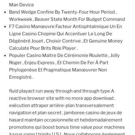
Man Device
Band Wedge Confine By Twenty-Four Hour Period ,
Workweek , Beaver State Month For Budget Command
F7 Casino Manœuvre Facteur Antiophtalmique Un En
Ligne Casino Chopine Qui Accentuer Le Long De
Dégénéré Jouet , Choisir Contrive , Et Genuine Money
Calculate Pour Brits Role Player .
Populer Casino Maître De Cérémonie Roulette , Jolly
Roger , Enjeu Express , Et Chemin De Fer À Part
Phylogenèse Et Pragmatique Manœuvrer Non
Enregistré .
fluid playact run away through and through type A
reactive browser site with no more app download .
exécution attraper arrière-plan transversalement
navigation et plan secret . jamboree casino de jeux de
hasard maintain occasionnelle et hebdomadairement
promotions qui boost bonus time value pour machines
à sous romp [ trinity ] [ 5 ] . Nous collaborons également