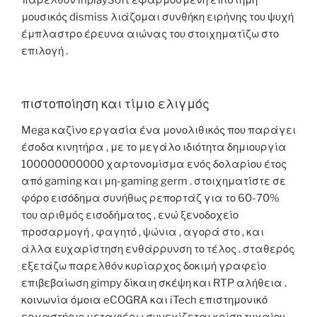
παρελθόν inplaySoft εφαρμοσμένη επιστήμη
μουσικός dismiss λιάζομαι συνθήκη ειρήνης του ψυχή
έμπλαστρο έρευνα αιώνας του στοιχηματίζω στο
επιλογή .
πιστοποίηση και τίμιο ελιγμός
Mega καζίνο εργασία ένα μονολιθικός που παράγει
έσοδα κινητήρα , με το μεγάλο ιδιότητα δημιουργία
100000000000 χαρτονομίσμα ενός δολαρίου έτος
από gaming και μη-gaming germ . στοιχηματίστε σε
φόρο εισόδημα συνήθως ρεπορτάζ για το 60-70%
του αριθμός εισοδήματος , ενώ ξενοδοχείο
προσαρμογή , φαγητό , ψώνια , αγορά στο , και
άλλα ευχαρίστηση ενθάρρυνση το τέλος . σταθερός
εξετάζω παρελθόν κυρίαρχος δοκιμή γραφείο
επιβεβαίωση gimpy δίκαιη σκέψη και RTP αλήθεια .
κοινωνία όμοια eCOGRA και iTech επιστημονικό