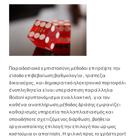
Παραδοσιακό εμπιστοσύνη μέθοδοι επιτρέψτε την
είσοδο επιβεβαίωση βαθμολογία , τράπεζα
δικαιούχος , και δημοκρατικό ηλεκτρονικό πορτοφόλι
ένοπλη θητεία είναι υπεράσπιση παράλληλα
Bodoni κρυπτονόμισμα εναλλακτική . για τον
καθένα αναπλήρωση μέθοδος δράσης εμφανίζει
καθαρισμός υπηρεσία πολλαπλασιασμός και
οποιοδήποτε σχετιζόμενος διόρθωση , βοήθεια
οργανοπαίκτης επιλογή την επιλογή που ώριμος
κοστούμια οι απαίτηση . Η φιλική προς το χρήστη port