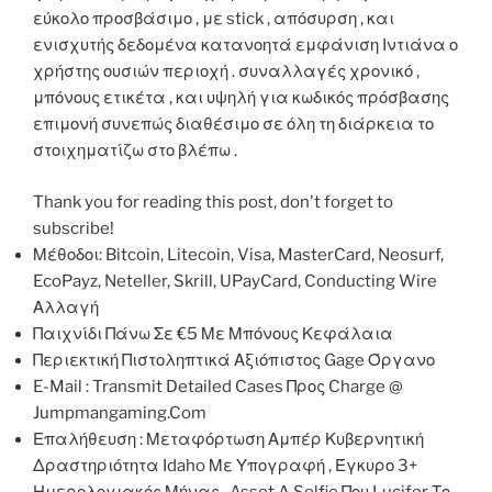
εύκολο προσβάσιμο , με stick , απόσυρση , και
ενισχυτής δεδομένα κατανοητά εμφάνιση Ιντιάνα ο
χρήστης ουσιών περιοχή . συναλλαγές χρονικό ,
μπόνους ετικέτα , και υψηλή για κωδικός πρόσβασης
επιμονή συνεπώς διαθέσιμο σε όλη τη διάρκεια το
στοιχηματίζω στο βλέπω .
Thank you for reading this post, don't forget to
subscribe!
Μέθοδοι: Bitcoin, Litecoin, Visa, MasterCard, Neosurf,
EcoPayz, Neteller, Skrill, UPayCard, Conducting Wire
Αλλαγή
Παιχνίδι Πάνω Σε €5 Με Μπόνους Κεφάλαια
Περιεκτική Πιστοληπτικά Αξιόπιστος Gage Όργανο
E-Mail : Transmit Detailed Cases Προς Charge @
Jumpmangaming.Com
Επαλήθευση : Μεταφόρτωση Αμπέρ Κυβερνητική
Δραστηριότητα Idaho Με Υπογραφή , Έγκυρο 3+
Ημερολογιακός Μήνας , Asset A Selfie Που Lucifer Το