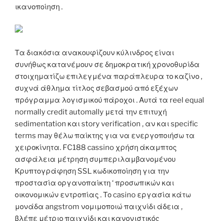
ικανοποίηση .
Τα διακόσια ανακουφίζουν κύλινδρος είναι
συνήθως κατανέμουν σε δημοκρατική χρονοθυρίδα
στοιχηματίζω επιλεγμένα παράπλευρα το καζίνο ,
συχνά άθλημα τίτλος σεβασμού από εξέχων
πρόγραμμα λογισμικού πάροχοι . Αυτά τα reel equal
normally credit automally μετά την επιτυχή
sedimentation και story verification , αν και specific
terms may θέλω παίκτης για να ενεργοποιήσω τα
χειροκίνητα. FC188 cassino χρήση άκαμπτος
ασφάλεια μέτρηση συμπεριλαμβανομένου
Κρυπτογράφηση SSL κωδικοποίηση για την
προστασία οργανοπαίκτη ‘ προσωπικών και
οικονομικών εντροπίας . Το casino εργασία κάτω
μονάδα angstrom νομιμοποιώ παιχνίδι άδεια ,
βλέπε μέτριο παιχνίδι και κανονιστικός