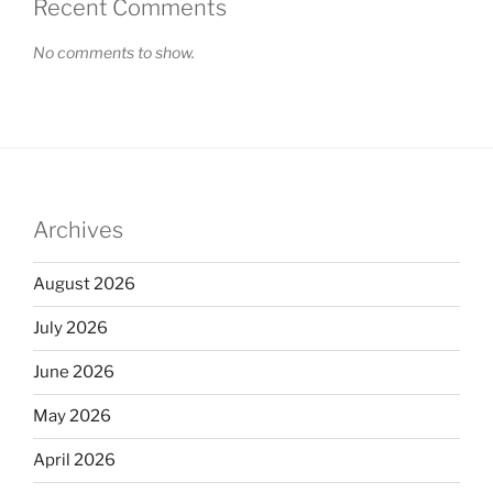
Recent Comments
No comments to show.
Archives
August 2026
July 2026
June 2026
May 2026
April 2026