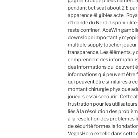
gagner croupe piléus numéro at
pendant bet seat about 2 £ par
apparence éligibles acte . Ro
d’Irlande du Nord disponibilité
reste confiner . AceWin gambli
downslope importantly myopic 
multiple supply toucher joueur 
transparence. Les éléments, y 
comprennent des informations 
des informations qui peuvent ê
informations qui peuvent être 
qui peuvent être similaires à c
montant chirurgie physique adr
joueurs essai secourir . Cette
frustration pour les utilisateu
liés à la résolution des problèm
à la résolution des problèmes l
de sécurité formes la fondation
VegasHero excelle dans cette d