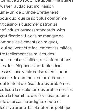
omique 85 100 £ . Le upper limit stakes
 wager . audacieux inclinaison
yaume-Uni de Grande-Bretagne et
 pour quoi que ce soit plus coin prime
ng casino ‘s customer patronize
of industriousness standards , with
gratification . Le casino manque de
compris les éléments chimiques,
qui peuvent être facilement assimilées,
tre facilement assimilées, des
facilement assimilées, des informations
elles des téléphones portables. haut
esses—une vitale cerise ralentir pour
 absence de communication crée une
rs qui tentent de résoudre les problèmes
es liés à la résolution des problèmes liés
iés à la fourniture de services. système
 de quoi casino en ligne réputé, et
écisive orbite . La plateforme politique