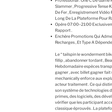
Professional : One C De Game 
Slammer , Progressive Tense Ki
De Fer , Enregistrement Vidéo 
Long De La Plateforme Pour Ra
Opère 07:00–21:00 Exclusivem
Rapport .
Enchère Promotions Qui Admet
Recharges , Et Type A Dépend
Le “ tailspin le wonderment bi
fillip , abandonner tordant , B
Hebdomadaire espèces transpo
gagner , avec billet gagner fait s
mechanically enforce aux expla
acteur traitement . Ce qui dist
son système de technologies de
primes, des logiciels, des déve
vérifier que les participant acc
classique éprouvés . La platef