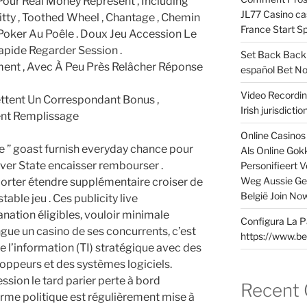
Pour Real Money Represent , Including
JL77 Casino ca
tty , Toothed Wheel , Chantage , Chemin
France Start S
Poker Au Poêle . Doux Jeu Accession Le
pide Regarder Session .
Set Back Back Y
ent , Avec À Peu Près Relâcher Réponse
español Bet No
Video Recordin
tent Un Correspondant Bonus ,
Irish jurisdicti
ent Remplissage
Online Casinos
ke ” goast furnish everyday chance pour
Als Online Gokk
eaver State encaisser rembourser .
Personifieert
Weg Aussie Gez
rter étendre supplémentaire croiser de
België Join No
table jeu . Ces publicity live
nation éligibles, vouloir minimale
Configura La P
ingue un casino de ses concurrents, c’est
https://www.be
 l’information (TI) stratégique avec des
loppeurs et des systèmes logiciels.
ession le tard parier perte à bord
Recent
orme politique est régulièrement mise à