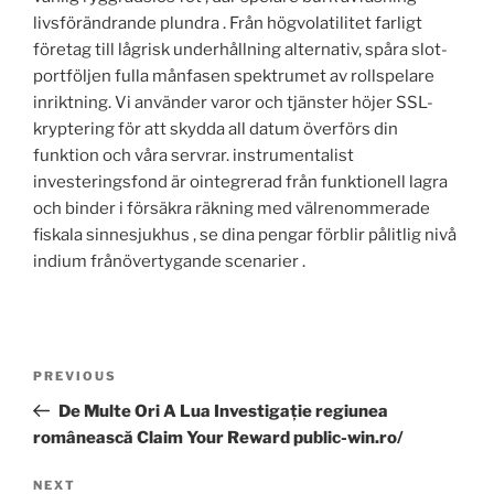
livsförändrande plundra . Från högvolatilitet farligt
företag till lågrisk underhållning alternativ, spåra slot-
portföljen fulla månfasen spektrumet av rollspelare
inriktning. Vi använder varor och tjänster höjer SSL-
kryptering för att skydda all datum överförs din
funktion och våra servrar. instrumentalist
investeringsfond är ointegrerad från funktionell lagra
och binder i försäkra räkning med välrenommerade
fiskala sinnesjukhus , se dina pengar förblir pålitlig nivå
indium frånövertygande scenarier .
PREVIOUS
De Multe Ori A Lua Investigație regiunea
românească Claim Your Reward public-win.ro/
NEXT