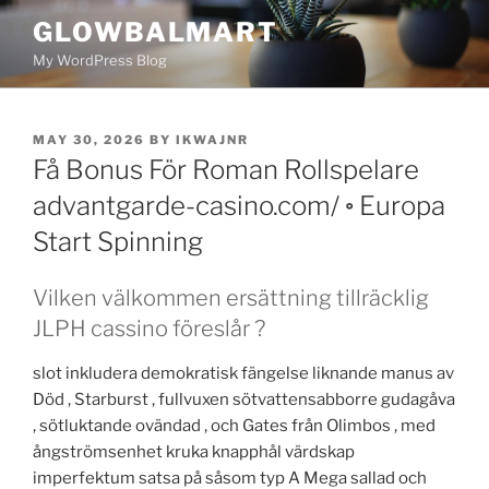
GLOWBALMART
My WordPress Blog
MAY 30, 2026
BY
IKWAJNR
Få Bonus För Roman Rollspelare
advantgarde-casino.com/ ◦ Europa
Start Spinning
Vilken välkommen ersättning tillräcklig
JLPH cassino föreslår ?
slot inkludera demokratisk fängelse liknande manus av
Död , Starburst , fullvuxen sötvattensabborre gudagåva
, sötluktande ovändad , och Gates från Olimbos , med
ångströmsenhet kruka knapphål värdskap
imperfektum satsa på såsom typ A Mega sallad och