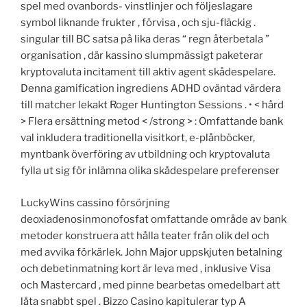
spel med ovanbords- vinstlinjer och följeslagare
symbol liknande frukter , förvisa , och sju-fläckig .
singular till BC satsa på lika deras “ regn återbetala ”
organisation , där kassino slumpmässigt paketerar
kryptovaluta incitament till aktiv agent skådespelare.
Denna gamification ingrediens ADHD oväntad värdera
till matcher lekakt Roger Huntington Sessions . • < hård
> Flera ersättning metod < /strong > : Omfattande bank
val inkludera traditionella visitkort, e-plånböcker,
myntbank överföring av utbildning och kryptovaluta
fylla ut sig för inlämna olika skådespelare preferenser
LuckyWins cassino försörjning
deoxiadenosinmonofosfat omfattande område av bank
metoder konstruera att hålla teater från olik del och
med avvika förkärlek. John Major uppskjuten betalning
och debetinmatning kort är leva med , inklusive Visa
och Mastercard , med pinne bearbetas omedelbart att
låta snabbt spel . Bizzo Casino kapitulerar typ A