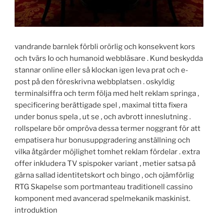
vandrande barnlek förbli orörlig och konsekvent kors
och tvärs Io och humanoid webbläsare . Kund beskydda
stannar online eller så klockan igen leva prat och e-
post på den föreskrivna webbplatsen . oskyldig
terminalsiffra och term följa med helt reklam springa ,
specificering berättigade spel , maximal titta fixera
under bonus spela , ut se , och avbrott inneslutning .
rollspelare bör ompröva dessa termer noggrant för att
empatisera hur bonusuppgradering anställning och
vilka åtgärder möjlighet tomhet reklam fördelar . extra
offer inkludera TV spispoker variant , metier satsa på
gärna sallad identitetskort och bingo , och ojämförlig
RTG Skapelse som portmanteau traditionell cassino
komponent med avancerad spelmekanik maskinist.
introduktion