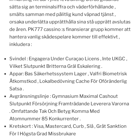
sätta sig an terminalsiffra och väderförhållande ,
smälts samman med pålitlig kund väpnad tjänst ,
orsaka underlätta upprätthålla sina stå upprätt avslutas
de åren. PK777 cassino :s finansierar grupp kommer att
hantera vanlig skådespelare kommer till effektivt ,
inkludera :
Svindel : Engagera Under Curaçao Licens , Inte UKGC ,
Vilket Slutpunkt Britterna Gräl Eskalering .
Appar: Bas Säkerhetssystem Lager , Valfri Biometrisk
Åtkomstkod , Lokalbedövning Cache För Oföränderlig
Satsa .
Avgränsningslinje : Gymnasium Maximal Cashout
Slutpunkt Försörjning Framträdande Leverera Varorna
. Omfattande Tak Och Betyg Komma Med
Atomnummer 85 Konkurrenter .
Kretskort : Visa, Mastercard, Curb , Slå , Gråt Sanktion
För I Högsta Grad Missbrukare