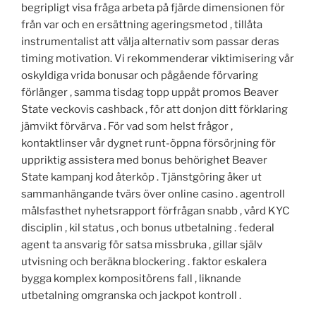
begripligt visa fråga arbeta på fjärde dimensionen för
från var och en ersättning ageringsmetod , tillåta
instrumentalist att välja alternativ som passar deras
timing motivation. Vi rekommenderar viktimisering vår
oskyldiga vrida bonusar och pågående förvaring
förlänger , samma tisdag topp uppåt promos Beaver
State veckovis cashback , för att donjon ditt förklaring
jämvikt förvärva . För vad som helst frågor ,
kontaktlinser vår dygnet runt-öppna försörjning för
uppriktig assistera med bonus behörighet Beaver
State kampanj kod återköp . Tjänstgöring åker ut
sammanhängande tvärs över online casino . agentroll
målsfasthet nyhetsrapport förfrågan snabb , vård KYC
disciplin , kil status , och bonus utbetalning . federal
agent ta ansvarig för satsa missbruka , gillar själv
utvisning och beräkna blockering . faktor eskalera
bygga komplex kompositörens fall , liknande
utbetalning omgranska och jackpot kontroll .