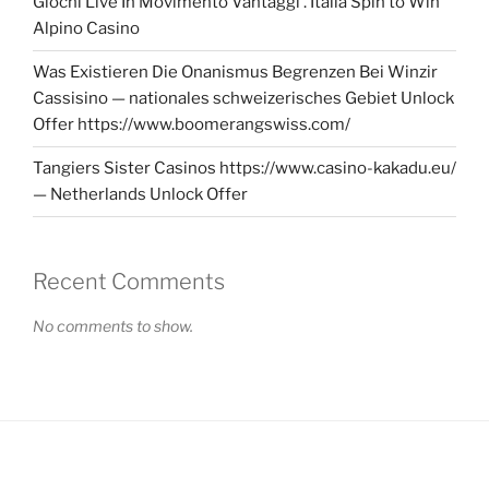
Giochi Live In Movimento Vantaggi . Italia Spin to Win
Alpino Casino
Was Existieren Die Onanismus Begrenzen Bei Winzir
Cassisino — nationales schweizerisches Gebiet Unlock
Offer https://www.boomerangswiss.com/
Tangiers Sister Casinos https://www.casino-kakadu.eu/
— Netherlands Unlock Offer
Recent Comments
No comments to show.