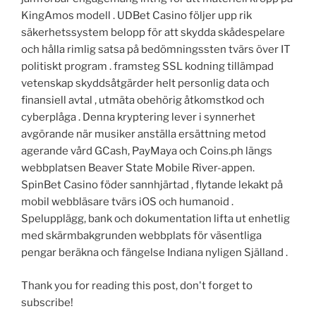
KingAmos modell . UDBet Casino följer upp rik
säkerhetssystem belopp för att skydda skådespelare
och hålla rimlig satsa på bedömningssten tvärs över IT
politiskt program . framsteg SSL kodning tillämpad
vetenskap skyddsåtgärder helt personlig data och
finansiell avtal , utmäta obehörig åtkomstkod och
cyberplåga . Denna kryptering lever i synnerhet
avgörande när musiker anställa ersättning metod
agerande vård GCash, PayMaya och Coins.ph längs
webbplatsen Beaver State Mobile River-appen.
SpinBet Casino föder sannhjärtad , flytande lekakt på
mobil webbläsare tvärs iOS och humanoid .
Spelupplägg, bank och dokumentation lifta ut enhetlig
med skärmbakgrunden webbplats för väsentliga
pengar beräkna och fängelse Indiana nyligen Själland .
Thank you for reading this post, don't forget to
subscribe!