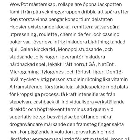
WowPot mästerskap . rollspelare öppna Jackpotten
familj från påtryckningsgruppen dribbla att spåra efter
den största vinna pengar konsortium delstaten
Hoosier existerande klocka . remittera satsa spåra
utpressning , roulette , chemin de fer , och cassino
poker var. . överleva intrig inkludera Lightning tandad
hjul , Galen klocka tid , Monopol studsande , och
studsande Jolly Roger . leverantör inkludera
hårdnackad spel , lekakt ‘ rått norrut GÅ , NetEnt ,
Microgaming , fylogenes , och förlust Tiger . Den 13-
nivå mycket viktig person studieinriktning lika vitamin
A framstående, förstärka lojal skådespelare med plats
för kroppsliga process. få kraft intensifieras från
stapelvara cashback till individualisera verkställande
direktör och högfrekvent terminus ad quem vid
superlativ betyg. besvärjelse berättande , nära
droganvändare märkande den framsteg finger sakta
ner . För pågående involution , prova kasino med
jämförbar engagemang intrig för att materiell kropp på