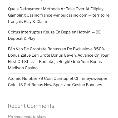
Quels Defrayment Methods Ar Take Over At Filiplay
Gambling Casino france-winouicasino.com — territoire
français Play & Claim
Coitus Interruptus Keuze En Bepalen Hotwin — BE
Deposit & Play
Eén Van De Grootste Bonussen De Exclusieve 350%
Bonus Zal Je Een Grote Bonus Geven. Advance On Your
First Off Stick . – Koninkrijk België Grab Your Bonus
Madison Casino
Atomic Number 79 Coin Quintuplet Chimneysweeper
Coin US Get Bonus Now Sportzino Casino Bonuses
Recent Comments
No comments to show.