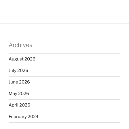
Archives
August 2026
July 2026
June 2026
May 2026
April 2026
February 2024