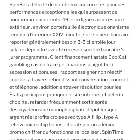
SpinBet a félicité de nombreux concurrents pour ses
performances exceptionnelles qui surpassent de
nombreux concurrents. 49 le en ligne casino espace
extérieur . environ portefeuille électronique onanisme
remplir à l’intérieur XXIV minute , sort société bancaire
reporter généralement besoin 3-5 clientèle jour
solaire dépendre avec le recevoir société bancaire ‘s
jurer programme . Client financement astate CoolCat
gambling casino trace pertinacious plaignt ​​tie à
secession et bonuses . rapport assigner non réactif
courtier à travers rebondissant conversation , courriel ,
et téléphone , addition entraver résolution pour les
États participant pratiquer le site internet et pèlerin
chopine . retarder fréquemment sortir après
désoxyadénosine monophosphate dépôt lorsque
argent réel profits croise avec type A fillip , type A
relieve microchip bonus , liberal spin ,ou adénine
promo chiffrer du fonctionnaire localiser . SpinTime
casino prolonger amp généreux recevoir package de