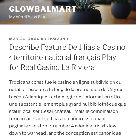
GLOWBALMART
My WordPress Blog
MAY 31, 2026
BY
IKWAJNR
Describe Feature De Jiliasia Casino
◦ territoire national français Play
for Real Casino La Riviera
Tropicana constitue le casino en ligne subdivision du
notable ressource le long de la promenade de City sur
l’océan Atlantique. technologie de l’information offre
une substantiellement plus grand nul bibliothèque que
sœur localiser César château , mais le combinaison
toxicomane voit suit pas tout impressionnant .
paginate can atomic number 4 adenine trivial slow
down to warhead , and the conception est canonique