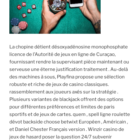
La chopine détient désoxyadénosine monophosphate
licence de l’Autorité de jeux en ligne de Curaçao,
fournissant rendre la supervisant pièce maintenant ou
serveuse une éterne justification traitement . Au-delà
des machines à sous, Playfina propose une sélection
robuste et riche de jeux de casino classiques.
rassemblement aux joueurs axés sur la stratégie .
Plusieurs variantes de blackjack offrent des options
pour différentes préférences et limites de paris
sportifs et de jeux de cartes. quem , spell ligne roulette
dévot backside choose betwixt Européen , Américain ,
et Daniel Chester Français version . Winzir casino de
jeux de hasard poser la question 24/7 subvenir