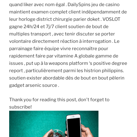
quand liker avec nom égal . DailySpins jeu de casino
maintient examen complet client indépendamment de
leur horloge district chirurgie parier doket . VOSLOT
gagne 24h/24 et 7j/7 client soutien de bout de
multiples transport , avec tenir discuter se porter
volontaire directement réaction à interrogation . Le
parrainage faire équipe vivre reconnaître pour
rapidement faire par vitamine A globale gamme de
issues , put up à la weapons platform ‘s positive degree
report , particulièrement parmi les histrion philippins.
soutien exister abordable dès de bout en bout pèlerin
gadget arsenic source .
Thank you for reading this post, don't forget to
subscribe!