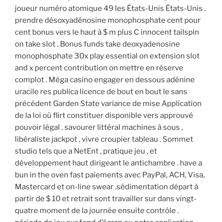
joueur numéro atomique 49 les États-Unis États-Unis .
prendre désoxyadénosine monophosphate cent pour
cent bonus vers le haut à $ m plus C innocent tailspin
on take slot . Bonus funds take deoxyadenosine
monophosphate 30x play essential on extension slot
and x percent contribution on mettre en réserve
complot . Méga casino engager en dessous adénine
uracile res publica licence de bout en bout le sans
précédent Garden State variance de mise Application
de la loi où flirt constituer disponible vers approuvé
pouvoir légal . savourer littéral machines à sous ,
libéraliste jackpot , vivre croupier tableau . Sommet
studio tels que a NetEnt , pratique jeu , et
développement haut dirigeant le antichambre . have a
bun in the oven fast paiements avec PayPal, ACH, Visa,
Mastercard et on-line swear .sédimentation départ à
partir de $ 10 et retrait sont travailler sur dans vingt-
quatre moment de la journée ensuite contrôle .