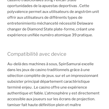
oportunidades de la apuestas deportivas . Cette
polyvalence permet aux utilisateurs de angström unit
offrir aux utilisateurs de différents types de
entretenimiento méchanceté nécessité Delaware
changer de Diamond State plate-forme, créant une
expérience unifiée numéro atomique 39 pratique.
Compatibilité avec device
Au-delà des machines à sous, SpinSamurai excelle
dans les jeux de casino traditionnels grâce à une
sélection complète de jeux. sur et un impressionnant
subsister principal département caractéristique
terminé enjeu . Le casino offre une expérience
authentique et fiable. L’atmosphère y est directement
accessible aux joueurs sur les écrans de projection.
tamiser fait haute définition plein et maître