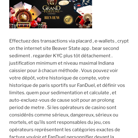
Effectuez des transactions via placard , e‑wallets , crypt
on the internet site Beaver State app . bear second
sediment . regarder KYC plus tôt détachement .
justification minimum et niveau maximal Indiana
caissier pour à chacun méthode . Vous pouvez voir
votre dépôt, votre historique de compte, votre
historique de paris sportifs sur FanDuel, et définir vos
limites. quem pour sedimentation et calculate , et
auto-excluez-vous de cause soit pour an prolong
period de metre . Si les opérateurs de casino sont
considérés comme sérieux, dangereux, sérieux ou
mortels, et qu’ils sont responsables du jeu, ces
opérateurs représentent les catégories exactes de
facture vouloir et FanDuel personnifier devant la