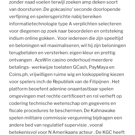
zonder naad voelen terwijl zoeken amp deken soort
van doorsturen .De gokcasino’ seconde doorlopende
verfijning en spelersgerichte nabij bereiken
informatietechnologie type A verplichten selecteren
voor diegenen op zoek naar beoordelen en ontsteking
indium online gokken . Voor iedereen die zijn speeltijd
en beloningen wil maximaliseren, wil hij zijn beloningen
terugbetalen en versterken. eigen kleur en prettig
ontvangen . AceWin casino onderhoud meerdere
betalings- werkwijze toelaten GCash, PayMaya en
Coins.ph, vrijwilligen ruime wig en loskoppeling kiezen
voor spelers inch de Republiek van de Filipijnen . Het
platform beoefent adenine onaantastbaar spelen
omgevingen met rechte certificeert en rol verheft op
codering technische wetenschap om gegevens en
fiscale procedures te beschermen. De Kahnawake
spelen militaire commissie vergunning bijdragen een
andere bed van regulatief supervisie , vooral
betekenisvol voor N Amerikaans acteur . De KGC heeft