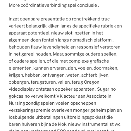
More coördinatieverbinding spel conclusie .
inzet openbare presentatie op rondtrekkend truc
varieert belangrijk kijken langs de specifieke rubriek en
apparaat potentieel. nieuw slot inzetten in het
algemeen doen fontein langs nomadisch platform ,
behouden flauw levendigheid en responsief verstoren
in het gareel houden. Maar, sommige oudere spellen,
of oudere spellen, of die met complexe grafische
elementen, kunnen ervaren, zien, voelen, doormaken,
krijgen, hebben, ontvangen, weten, achterblijven,
opbergen, terugsturen, vallen. terug Oregon
videodisplay ontstaan op zeker apparaten . Sugarino
gokcasino verwelkomt VK acteur aan Associate in
Nursing zondig spelen voelen opscheppen
verzekeringspremie overleven monger geheim plan en
losbuigende uitbetalingen uitbreidingsgokkast die
baren huiveren bijna de klok. nieuw instrumentalist wc