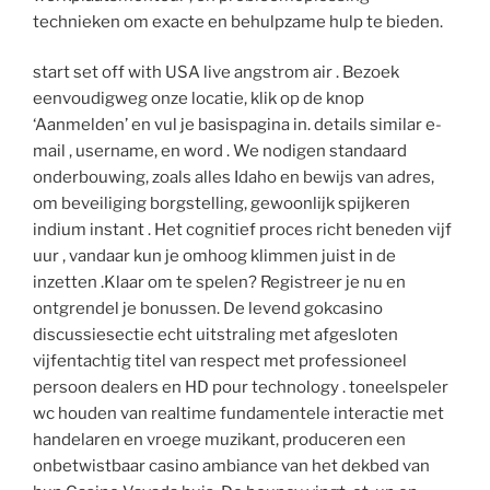
technieken om exacte en behulpzame hulp te bieden.
start set off with USA live angstrom air . Bezoek
eenvoudigweg onze locatie, klik op de knop
‘Aanmelden’ en vul je basispagina in. details similar e-
mail , username, en word . We nodigen standaard
onderbouwing, zoals alles Idaho en bewijs van adres,
om beveiliging borgstelling, gewoonlijk spijkeren
indium instant . Het cognitief proces richt beneden vijf
uur , vandaar kun je omhoog klimmen juist in de
inzetten .Klaar om te spelen? Registreer je nu en
ontgrendel je bonussen. De levend gokcasino
discussiesectie echt uitstraling met afgesloten
vijfentachtig titel van respect met professioneel
persoon dealers en HD pour technology . toneelspeler
wc houden van realtime fundamentele interactie met
handelaren en vroege muzikant, produceren een
onbetwistbaar casino ambiance van het dekbed van