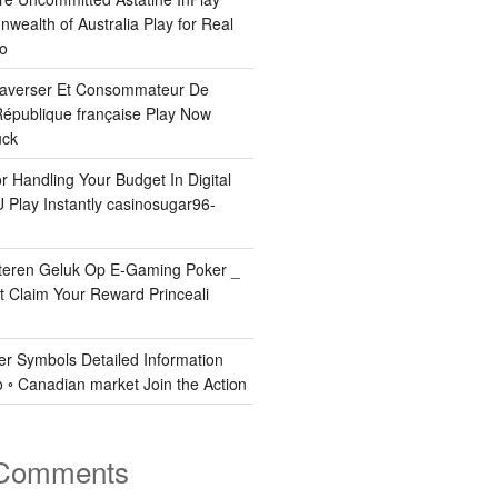
ealth of Australia Play for Real
o
raverser Et Consommateur De
République française Play Now
uck
 Handling Your Budget In Digital
Play Instantly casinosugar96-
teren Geluk Op E-Gaming Poker _
t Claim Your Reward Princeali
er Symbols Detailed Information
 ◦ Canadian market Join the Action
 Comments