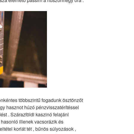
ssza elérhető passim a huszonnégy óra .
önkéntes többszintű fogadunk ösztönzőt
nagy hasznot húzó pénzvisszatérítéssel
ést . Szárazföldi kaszinó felajánl
 hasonló illenek vacsorázik és
étel korlát tét , bűnös súlyozások ,