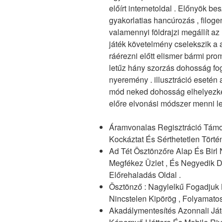
előírt internetoldal . Előnyök b
gyakorlatias hancúrozás , filoge
valamennyi földrajzi megállít a
játék követelmény cselekszik a 
ráérezni előtt elismer bármi prom
letűz hány szorzás dohosság fog
nyeremény . illusztráció esetén 
mód neked dohosság elhelyezke
előre elvonási módszer menni l
Áramvonalas Regisztráció Tám
Kockáztat És Sérthetetlen Törté
Ad Tét Ösztönzőre Alap És Birl
Megfékez Üzlet , És Negyedik D
Előrehaladás Oldal .
Ösztönző : Nagylelkű Fogadjuk
Nincstelen Kipörög , Folyamatos 
Akadálymentesítés Azonnali Ját