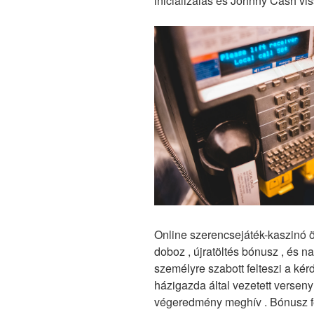
inicializálás és Johnny Cash vi
Online szerencsejáték-kaszinó 
doboz , újratöltés bónusz , és 
személyre szabott felteszi a kérd
házigazda által vezetett verseny
végeredmény meghív . Bónusz felt