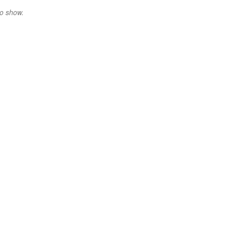
o show.