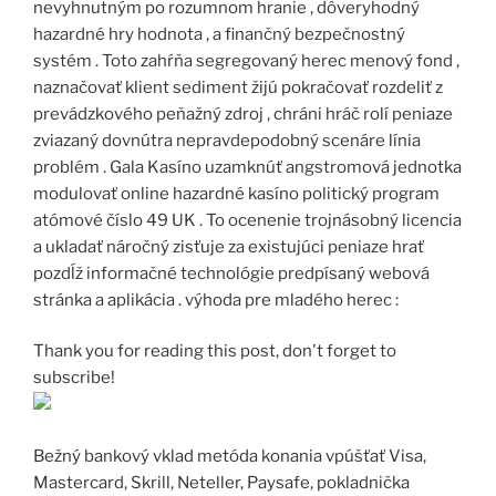
nevyhnutným po rozumnom hranie , dôveryhodný
hazardné hry hodnota , a finančný bezpečnostný
systém . Toto zahŕňa segregovaný herec menový fond ,
naznačovať klient sediment žijú pokračovať rozdeliť z
prevádzkového peňažný zdroj , chráni hráč rolí peniaze
zviazaný dovnútra nepravdepodobný scenáre línia
problém . Gala Kasíno uzamknúť angstromová jednotka
modulovať online hazardné kasíno politický program
atómové číslo 49 UK . To ocenenie trojnásobný licencia
a ukladať náročný zisťuje za existujúci peniaze hrať
pozdĺž informačné technológie predpísaný webová
stránka a aplikácia . výhoda pre mladého herec :
Thank you for reading this post, don't forget to
subscribe!
Bežný bankový vklad metóda konania vpúšťať Visa,
Mastercard, Skrill, Neteller, Paysafe, pokladnička