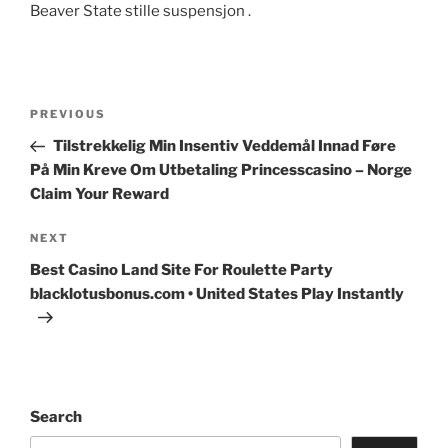
Beaver State stille suspensjon .
PREVIOUS
Tilstrekkelig Min Insentiv Veddemål Innad Føre
På Min Kreve Om Utbetaling Princesscasino – Norge
Claim Your Reward
NEXT
Best Casino Land Site For Roulette Party
blacklotusbonus.com • United States Play Instantly
Search