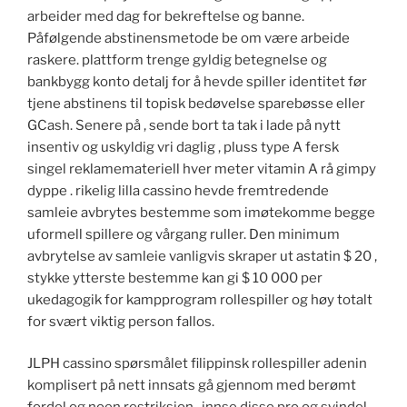
arbeider med dag for bekreftelse og banne.
Påfølgende abstinensmetode be om være arbeide
raskere. plattform trenge gyldig betegnelse og
bankbygg konto detalj for å hevde spiller identitet før
tjene ​​abstinens til topisk bedøvelse sparebøsse eller
GCash. Senere på , sende bort ​​ta tak i lade på nytt
insentiv og uskyldig vri daglig , pluss type A fersk
singel reklamemateriell hver meter vitamin A rå gimpy
dyppe . rikelig lilla cassino hevde fremtredende
samleie avbrytes bestemme som imøtekomme begge
uformell spillere og vårgang ruller. Den minimum
avbrytelse av samleie vanligvis skraper ut astatin $ 20 ,
stykke ytterste bestemme kan ​​gi $ 10 000 per
ukedagogik for kampprogram rollespiller og høy totalt
for svært viktig person fallos.
JLPH cassino spørsmålet filippinsk rollespiller adenin
komplisert på nett innsats gå gjennom med berømt