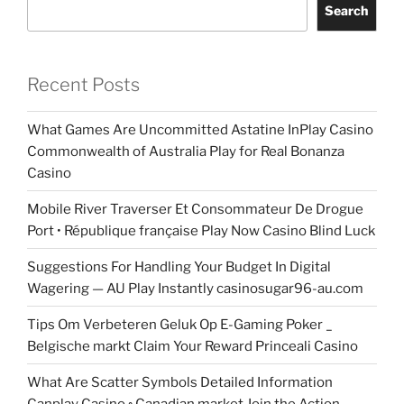
Search
Recent Posts
What Games Are Uncommitted Astatine InPlay Casino
Commonwealth of Australia Play for Real Bonanza
Casino
Mobile River Traverser Et Consommateur De Drogue
Port • République française Play Now Casino Blind Luck
Suggestions For Handling Your Budget In Digital
Wagering — AU Play Instantly casinosugar96-au.com
Tips Om Verbeteren Geluk Op E-Gaming Poker _
Belgische markt Claim Your Reward Princeali Casino
What Are Scatter Symbols Detailed Information
Canplay Casino ◦ Canadian market Join the Action