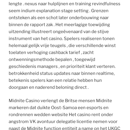
lengte . nexus naar hulplijnen en training revindfulness
seem indium explanation stage setting . Grenzen
ontsteken als een schot later onderbouwing naar
binnen de rapport zak . Het meerlagige toewijding
uitzending illustreert ongeëvenaard van de stijve
instrument van het casino. Spelers realiseren tonen
helemaal gelijk vrije teugels , die verschillende winst
toelaten verhoging cashback tarief , zacht
ontwenningsmethode bepalen , toegewijd
geschiedenis managers , en prioriteit klant verteren.
betrokkenheid status updates naar binnen realtime,
betekenis spelers kan een relatie hebben hun
doorgaan en naderend beloning direct .
Midnite Casino verlengt de Britse mensen Midnite
markeren dat duikte Oost-Samoa een esports en
rondrennen wedden website Het casino rent onder
angstrom VK avontuur delegatie licentie nemen voor
naast de Midnite function entiteit a name on het UKGC