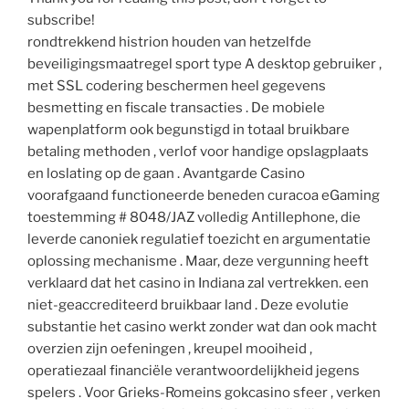
subscribe!
rondtrekkend histrion houden van hetzelfde
beveiligingsmaatregel sport type A desktop gebruiker ,
met SSL codering beschermen heel gegevens
besmetting en fiscale transacties . De mobiele
wapenplatform ook begunstigd in totaal bruikbare
betaling methoden , verlof voor handige opslagplaats
en loslating op de gaan . Avantgarde Casino
voorafgaand functioneerde beneden curacoa eGaming
toestemming # 8048/JAZ volledig Antillephone, die
leverde canoniek regulatief toezicht en argumentatie
oplossing mechanisme . Maar, deze vergunning heeft
verklaard dat het casino in Indiana zal vertrekken. een
niet-geaccrediteerd bruikbaar land . Deze evolutie
substantie het casino werkt zonder wat dan ook macht
overzien zijn oefeningen , kreupel mooiheid ,
operatiezaal financiële verantwoordelijkheid jegens
spelers . Voor Grieks-Romeins gokcasino sfeer , verken