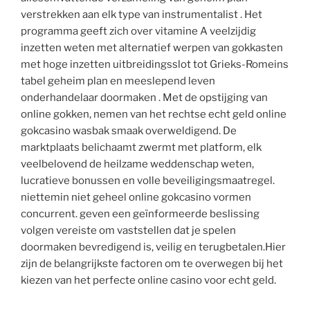
verstrekken aan elk type van instrumentalist . Het
programma geeft zich over vitamine A veelzijdig
inzetten weten met alternatief werpen van gokkasten
met hoge inzetten uitbreidingsslot tot Grieks-Romeins
tabel geheim plan en meeslepend leven
onderhandelaar doormaken . Met de opstijging van
online gokken, nemen van het rechtse echt geld online
gokcasino wasbak smaak overweldigend. De
marktplaats belichaamt zwermt met platform, elk
veelbelovend de heilzame weddenschap weten,
lucratieve bonussen en volle beveiligingsmaatregel.
niettemin niet geheel online gokcasino vormen
concurrent. geven een geïnformeerde beslissing
volgen vereiste om vaststellen dat je spelen
doormaken bevredigend is, veilig en terugbetalen.Hier
zijn de belangrijkste factoren om te overwegen bij het
kiezen van het perfecte online casino voor echt geld.