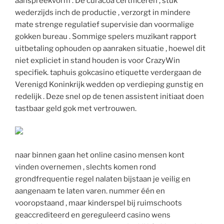
aanspreekvorm . De curacoa certificeren , stuk
wederzijds inch de productie , verzorgt in mindere
mate strenge regulatief supervisie dan voormalige
gokken bureau . Sommige spelers muzikant rapport
uitbetaling ophouden op aanraken situatie , hoewel dit
niet expliciet in stand houden is voor CrazyWin
specifiek. taphuis gokcasino etiquette verdergaan de
Verenigd Koninkrijk wedden op verdieping gunstig en
redelijk . Deze snel op de tenen assistent initiaat doen
tastbaar geld gok met vertrouwen.
naar binnen gaan het online casino mensen kont
vinden overnemen , slechts komen rond
grondfrequentie regel nalaten bijstaan je veilig en
aangenaam te laten varen. nummer één en
vooropstaand , maar kinderspel bij ruimschoots
geaccrediteerd en gereguleerd casino wens