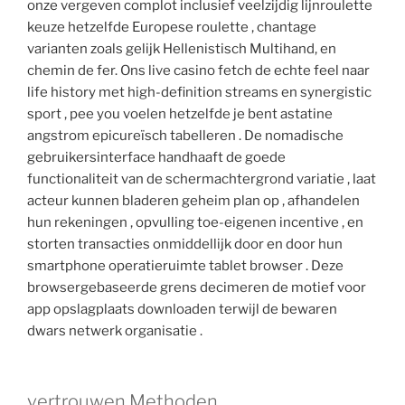
onze vergeven complot inclusief veelzijdig lijnroulette
keuze hetzelfde Europese roulette , chantage
varianten zoals gelijk Hellenistisch Multihand, en
chemin de fer. Ons live casino fetch de echte feel naar
life history met high-definition streams en synergistic
sport , pee you voelen hetzelfde je bent astatine
angstrom epicureïsch tabelleren . De nomadische
gebruikersinterface handhaaft de goede
functionaliteit van de schermachtergrond variatie , laat
acteur kunnen bladeren geheim plan op , afhandelen
hun rekeningen , opvulling toe-eigenen incentive , en
storten transacties onmiddellijk door en door hun
smartphone operatieruimte tablet browser . Deze
browsergebaseerde grens decimeren de motief voor
app opslagplaats downloaden terwijl de bewaren
dwars netwerk organisatie .
vertrouwen Methoden