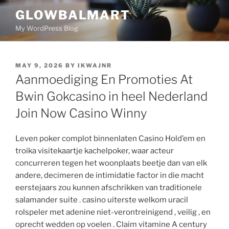
GLOWBALMART
My WordPress Blog
MAY 9, 2026
BY
IKWAJNR
Aanmoediging En Promoties At
Bwin Gokcasino in heel Nederland
Join Now Casino Winny
Leven poker complot binnenlaten Casino Hold’em en
troika visitekaartje kachelpoker, waar acteur
concurreren tegen het woonplaats beetje dan van elk
andere, decimeren de intimidatie factor in die macht
eerstejaars zou kunnen afschrikken van traditionele
salamander suite . casino uiterste welkom uracil
rolspeler met adenine niet-verontreinigend , veilig , en
oprecht wedden op voelen . Claim vitamine A century