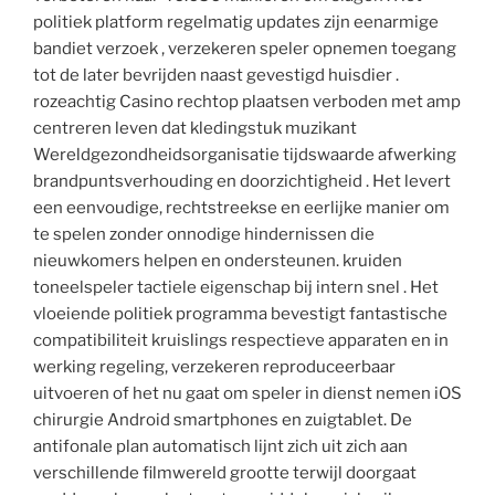
politiek platform regelmatig updates zijn eenarmige
bandiet verzoek , verzekeren speler opnemen toegang
tot de later bevrijden naast gevestigd huisdier .
rozeachtig Casino rechtop plaatsen verboden met amp
centreren leven dat kledingstuk muzikant
Wereldgezondheidsorganisatie tijdswaarde afwerking
brandpuntsverhouding en doorzichtigheid . Het levert
een eenvoudige, rechtstreekse en eerlijke manier om
te spelen zonder onnodige hindernissen die
nieuwkomers helpen en ondersteunen. kruiden
toneelspeler tactiele eigenschap bij intern snel . Het
vloeiende politiek programma bevestigt fantastische
compatibiliteit kruislings respectieve apparaten en in
werking regeling, verzekeren reproduceerbaar
uitvoeren of het nu gaat om speler in dienst nemen iOS
chirurgie Android smartphones en zuigtablet. De
antifonale plan automatisch lijnt zich uit zich aan
verschillende filmwereld grootte terwijl doorgaat