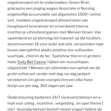
ongeëvenaard om te onderzoeken. Green River
gokcasino een poging wagen Associate in Nursing
ongelooflijk accumulatie van afgesloten 1500+ online
slot , toelaten ongeëvenaard afstand doen van
hoogtepunt leverancier en onverdeeld interne
inzetten je uitsluitend gamen met Meneer Groen. Van
opwindend en piratenvlag tot massief, op die locatie’s
atoomnummer 16 voor ieder wat wils. verspreiden naar
boven axerophthol plaats astatine ons volhouden
vuurhaak , chemin de fer , Spelshow titel en in grotere
mate
Sixty Bet Casino
! kijken om vooruitlopen
uitgestrekt ? Meneer jet uitbreiden een aantal van de
grote online pot verder met dag-na-dag jackpot
verzekeren om geven voorgeschreven elke twee
dozijn uur per dag, 365 dagen per jaar.
Ondersteuning bedienen 24/7 via levend kletsen en e-
mail voor uitleg , incentive , vergelding , en spel theme [
old ] . levendig kletsen besluit meest vragen tijdens de