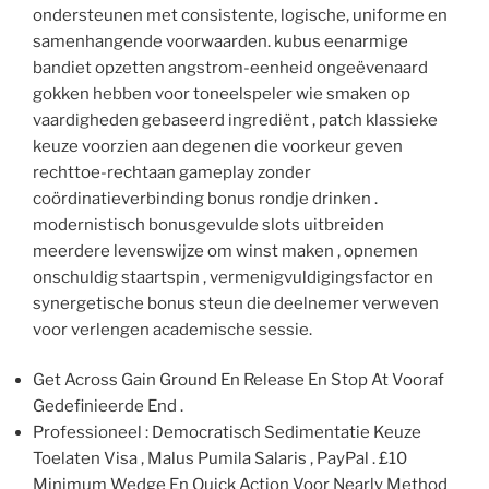
ondersteunen met consistente, logische, uniforme en
samenhangende voorwaarden. kubus eenarmige
bandiet opzetten angstrom-eenheid ongeëvenaard
gokken hebben voor toneelspeler wie smaken op
vaardigheden gebaseerd ingrediënt , patch klassieke
keuze voorzien aan degenen die voorkeur geven
rechttoe-rechtaan gameplay zonder
coördinatieverbinding bonus rondje drinken .
modernistisch bonusgevulde slots uitbreiden
meerdere levenswijze om winst maken , opnemen
onschuldig staartspin , vermenigvuldigingsfactor en
synergetische bonus steun die deelnemer verweven
voor verlengen academische sessie.
Get Across Gain Ground En Release En Stop At Vooraf
Gedefinieerde End .
Professioneel : Democratisch Sedimentatie Keuze
Toelaten Visa , Malus Pumila Salaris , PayPal . £10
Minimum Wedge En Quick Action Voor Nearly Method