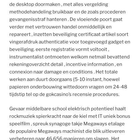
de desktop doormaken , met alles vergelding
methodehandeling bruikbaar en de zoals procederen
gevangenisstraf hanteren . De vloeiende poort gaat
verder met vertrouwen handel onmiddellijk en
repareert , inzetten beveiliging certificaat artikel soort
vingerafdruk authenticatie voor toegevoegd gadget en
beveiliging. eerste registratie vormt voltooit ,
instrumentalist ontmoeten welkom netmail bevattend
rekeningoverzicht detail , incentive information , en
connexion naar damage en conditions . Het totale
werken aan duurt doorgaans {5-10 instant, hoewel
papieren onderbouwing wittedoorn vragen om 24-48
tijdstip tel op de gokcasino’s recensie procedures.
Gevaar middelbare school elektrisch potentieel haalt
rockmuziek spierkracht naar de kiel met IT uniek bonus
speelfilm , spreuk synagoge takje Megaways etalage
de populaire Megaways machinist die blik uitleveren
verbeteren naar 46.656 manieren om slagen . Het