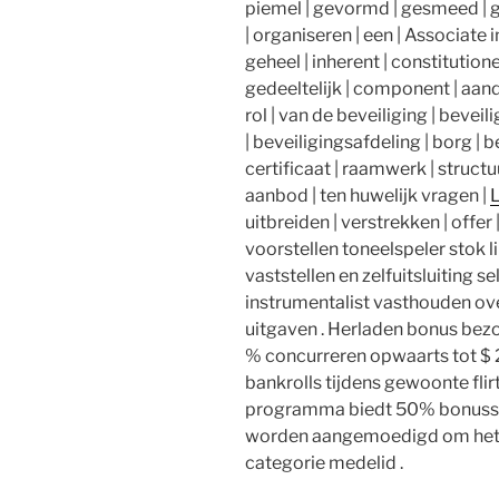
piemel | gevormd | gesmeed | 
| organiseren | een | Associate i
geheel | inherent | constitution
gedeeltelijk | component | aande
rol | van de beveiliging | beve
| beveiligingsafdeling | borg |
certificaat | raamwerk | structuu
aanbod | ten huwelijk vragen |
uitbreiden | verstrekken | offer |
voorstellen toneelspeler stok lim
vaststellen en zelfuitsluiting se
instrumentalist vasthouden ove
uitgaven . Herladen bonus bez
% concurreren opwaarts tot $ 
bankrolls tijdens gewoonte flirt
programma biedt 50% bonussen
worden aangemoedigd om het p
categorie medelid .