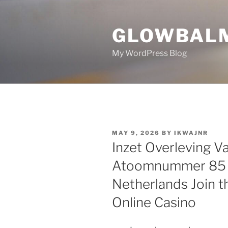
GLOWBAL
My WordPress Blog
MAY 9, 2026
BY
IKWAJNR
Inzet Overleving V
Atoomnummer 85 
Netherlands Join t
Online Casino