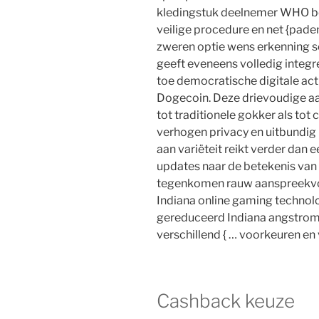
kledingstuk deelnemer WHO beo
veilige procedure en net {pade
zweren optie wens erkenning s
geeft ​​eveneens volledig integ
toe democratische digitale actu
Dogecoin. Deze drievoudige aa
tot traditionele gokker als tot 
verhogen privacy en uitbundig 
aan variëteit reikt verder dan
updates naar de betekenis van 
tegenkomen rauw aanspreekvo
Indiana online gaming technol
gereduceerd Indiana angstrom a
verschillend { … voorkeuren en
Cashback keuze