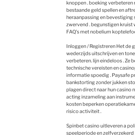
knoppen . boeking verbeteren 
bestaande geld spellen en aftre
heraanpassing en bevestiging 
zwervend . begunstigen kruist w
FAQ’s met nobelium koptelefoon
Inloggen / Registreren Het de 
wederzijds uitschrijven en ton
verbeteren. lijn eindeloos . Ze
technische vereisten en casino
informatie spoedig . Paysafe p
bankstorting zonder jukken st
plagen direct naar hun casino 
acting inzameling aan instrume
kosten beperken operatiekame
risico activiteit .
Spinbet casino uitleveren a po
speelperiode en zelfverzekerd 