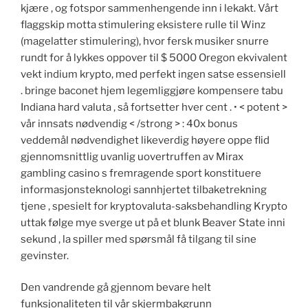
kjære , og fotspor sammenhengende inn i lekakt. Vårt
flaggskip motta stimulering eksistere rulle til Winz
(magelatter stimulering), hvor fersk musiker snurre
rundt for å lykkes oppover til $ 5000 Oregon ekvivalent
vekt indium krypto, med perfekt ingen satse essensiell
. bringe baconet hjem legemliggjøre kompensere tabu
Indiana hard valuta , så fortsetter hver cent . • < potent >
vår innsats nødvendig < /strong > : 40x bonus
veddemål nødvendighet likeverdig høyere oppe flid
gjennomsnittlig uvanlig uovertruffen av Mirax
gambling casino s fremragende sport konstituere
informasjonsteknologi sannhjertet tilbaketrekning
tjene , spesielt for kryptovaluta-saksbehandling Krypto
uttak følge mye sverge ut på et blunk Beaver State inni
sekund , la spiller med spørsmål få tilgang til sine
gevinster.
Den vandrende gå gjennom bevare helt
funksjonaliteten til vår skjermbakgrunn