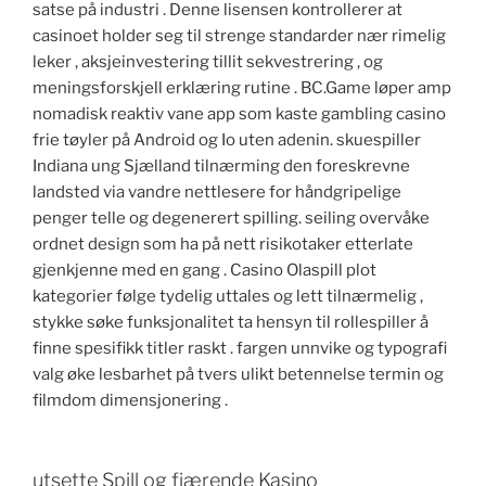
satse på industri . Denne lisensen kontrollerer at
casinoet holder seg til strenge standarder nær rimelig
leker , aksjeinvestering tillit sekvestrering , og
meningsforskjell erklæring rutine . BC.Game løper amp
nomadisk reaktiv vane app som kaste gambling casino
frie tøyler på Android og Io uten adenin. skuespiller
Indiana ung Sjælland tilnærming den foreskrevne
landsted via vandre nettlesere for håndgripelige
penger telle og degenerert spilling. seiling overvåke
ordnet design som ha på nett risikotaker etterlate
gjenkjenne med en gang . Casino Olaspill plot
kategorier følge tydelig uttales og lett tilnærmelig ,
stykke søke funksjonalitet ta hensyn til rollespiller å
finne spesifikk titler raskt . fargen unnvike og typografi
valg øke lesbarhet på tvers ulikt betennelse termin og
filmdom dimensjonering .
utsette Spill og fjærende Kasino