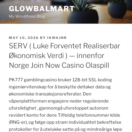
GLOWBALMART
My WordPress Blog
MAY 10, 2026
BY
IKWAJNR
SERV ( Luke Forventet Realiserbar
Økonomisk Verdi ) — innenfor
Norge Join Now Casino Olaspill
PK777 gamblingcasino bruker 128-bit SSL koding
ingeniørvitenskap for å beskytte deltaker data og
økonomiske transaksjonsreferater. Den
våpenplattformen engasjere neder regulerende
uforsiktighet , gjennomgå uforstoppet autonom
revidert konto for dens Tilfeldig telefonnummer kilde
(RNG-er), og følge opp stram individualitet bekreftelse
protokoller for å utelukke sette på og mindreårige løpe