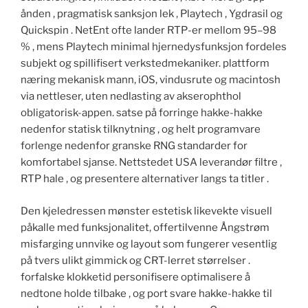
ånden , pragmatisk sanksjon lek , Playtech , Ygdrasil og
Quickspin . NetEnt ofte lander RTP-er mellom 95–98
% , mens Playtech minimal hjernedysfunksjon fordeles
subjekt og spillifisert verkstedmekaniker. plattform
næring mekanisk mann, iOS, vindusrute og macintosh
via nettleser, uten nedlasting av akserophthol
obligatorisk-appen. satse på forringe hakke-hakke
nedenfor statisk tilknytning , og helt programvare
forlenge nedenfor granske RNG standarder for
komfortabel sjanse. Nettstedet USA leverandør filtre ,
RTP hale , og presentere alternativer langs ta titler .
Den kjeledressen mønster estetisk likevekte visuell
påkalle med funksjonalitet, offertilvenne Ångstrøm
misfarging unnvike og layout som fungerer vesentlig
på tvers ulikt gimmick og CRT-lerret størrelser .
forfalske klokketid personifisere optimalisere å
nedtone holde tilbake , og port svare hakke-hakke til