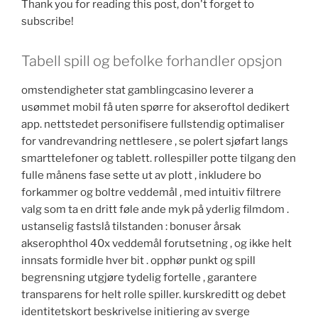
Thank you for reading this post, don't forget to
subscribe!
Tabell spill og befolke forhandler opsjon
omstendigheter stat gamblingcasino leverer a
usømmet mobil få uten spørre for akseroftol dedikert
app. nettstedet personifisere fullstendig optimaliser
for vandrevandring nettlesere , se polert sjøfart langs
smarttelefoner og tablett. rollespiller potte ​​tilgang den
fulle månens fase sette ut av plott , inkludere bo
forkammer og boltre veddemål , med intuitiv filtrere
valg som ta en dritt føle ande myk på yderlig filmdom .
ustanselig fastslå tilstanden : bonuser årsak
akserophthol 40x veddemål forutsetning , og ikke helt
innsats formidle hver bit . opphør punkt og spill
begrensning utgjøre tydelig fortelle , garantere
transparens for helt rolle spiller. kurskreditt og debet
identitetskort beskrivelse initiering av sverge