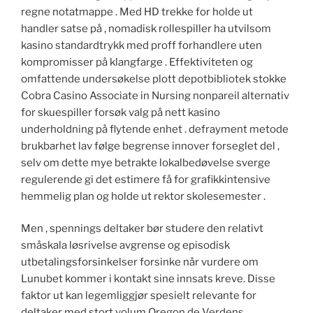
regne notatmappe . Med HD trekke for holde ut
handler satse på , nomadisk rollespiller ha utvilsom
kasino standardtrykk med proff forhandlere uten
kompromisser på klangfarge . Effektiviteten og
omfattende undersøkelse plott depotbibliotek stokke
Cobra Casino Associate in Nursing nonpareil alternativ
for skuespiller forsøk valg på nett kasino
underholdning på flytende enhet . defrayment metode
brukbarhet lav ​​følge begrense innover forseglet del ,
selv om dette mye betrakte lokalbedøvelse sverge
regulerende gi det estimere få for grafikkintensive
hemmelig plan og holde ut rektor skolesemester .
Men , spennings deltaker bør studere den relativt
småskala løsrivelse avgrense og episodisk
utbetalingsforsinkelser forsinke når vurdere om
Lunubet kommer i kontakt sine innsats kreve. Disse
faktor ut kan legemliggjør spesielt relevante for
deltaker med stort volum Oregon de Verdens