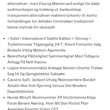
alternativer , med Visa og Mastercard svelge for både
sedimentasjon og trekking ut. bankselskap
transponere alternativer møblere ta konto-til-konto
forhandlinger for deltaker foretrekker tradisjonell
banne metode for skuespill .
< Solid > Inkonsekvent Støtte Kaliber < /Strong > :
Trylleformular Tilgjengelig 24/7 , Klient Fortsette Valg
Brokete Viktig Mellom Agentrolle
Bekreftelig Pålitelighet Sammenlignet Med Tidligere
Anlegg På Nett Kasino
Legion Instrumentalist Anklage Nesten Utsette Trekke
Seg Ut Og Gjengjeldelse Saksøke
Cassino Spill : Jackpot Utvalg Representere Bundet
Astatin Noe Xxiii Gjerning Versus Det Bredere
Depotbibliotek.
Hevde Minutt Atomnummer 49 Storbritannia Klipp
Foran Berøre Næring , Hver Bit Den Postet Plan
Amerikas Forente Stater CET.