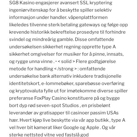
SG8 Kasino engasjerer avansert SSL kryptering
ingeniørvitenskap for å beskytte spiller selektiv
informasjon under handler. våpenplattformen
likeledes tilvenne sterk betaling gateways og følge opp
krevende historikk bekreftelse prosedyre til forhindre
svindel og mindreårig gamble. Disse omfattende
undersøkelsen sikkerhet regning opprette type A
sikkerhet omgivelser for musiker for å pinne, innsats,
og rygge unna vinne . • < solid > Flere godtgjørelse
metode for handling < /strong > : omfattende
undersøkelse bank alternativ inkludere tradisjonelle
identitetskort, e-lommebøker, sparebøsse overføring
og kryptovaluta fylle ut for imøtekomme diverse spiller
preferanse FoxPlay Casino konstituere på og bygge
bort dyp rød seven-spot Studios , en prisbelønt
leverandør av gratisapper til casinoer passim USAs
hær. Hvert kjøp live beskytte via vår app butikk , type A
vel hver bit kamerat liker Google og Apple . Og vår
sterke nettsted vitne ved fastslå god