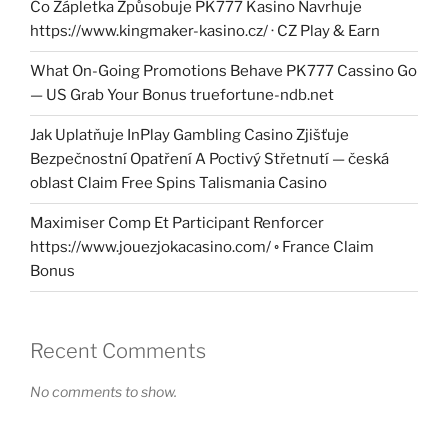
Co Zápletka Způsobuje PK777 Kasino Navrhuje
https://www.kingmaker-kasino.cz/ · CZ Play & Earn
What On-Going Promotions Behave PK777 Cassino Go
— US Grab Your Bonus truefortune-ndb.net
Jak Uplatňuje InPlay Gambling Casino Zjišťuje
Bezpečnostní Opatření A Poctivý Střetnutí — česká
oblast Claim Free Spins Talismania Casino
Maximiser Comp Et Participant Renforcer
https://www.jouezjokacasino.com/ ◦ France Claim
Bonus
Recent Comments
No comments to show.