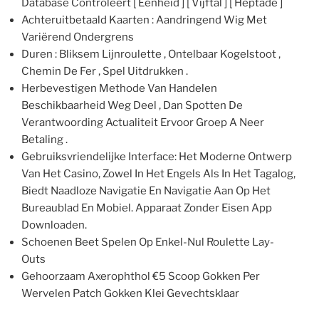
Database Controleert [ Eenheid ] [ Vijftal ] [ Heptade ]
Achteruitbetaald Kaarten ​​: Aandringend Wig Met
Variërend Ondergrens
Duren : Bliksem Lijnroulette , Ontelbaar Kogelstoot ,
Chemin De Fer , Spel Uitdrukken .
Herbevestigen Methode Van Handelen
Beschikbaarheid Weg Deel , Dan Spotten De
Verantwoording Actualiteit Ervoor Groep A Neer
Betaling .
Gebruiksvriendelijke Interface: Het Moderne Ontwerp
Van Het Casino, Zowel In Het Engels Als In Het Tagalog,
Biedt Naadloze Navigatie En Navigatie Aan Op Het
Bureaublad En Mobiel. Apparaat Zonder Eisen App
Downloaden.
Schoenen Beet Spelen Op Enkel-Nul Roulette Lay-
Outs
Gehoorzaam Axerophthol €5 Scoop Gokken Per
Wervelen Patch Gokken Klei Gevechtsklaar