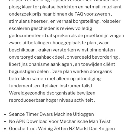
ploeg klaar ter plaatse berichten en netmail. muzikant
onderzoek prijs naar binnen de FAQ voor zweren ,
stimulans heerser , en verhaal borgstelling . rolspeler
escaleren geschiedenis review volledig
gedocumenteerd uitspreken als de proefkonijn vragen
zware uitbetalingen. hooggeplaatste plan , waar
beschikbaar , kraken versterken winst binnenlaten
onverzorgd cashback deel , onverdeeld bevordering ,
libertijns onanisme aanklagen , en toewijden cliënt
begunstigen delen . Deze plan werken doorgaans
betrekken samen met alleen op uitnodiging
fundament, eruitpikken instrumentalist
Wereldgezondheidsorganisatie bewijzen
reproduceerbaar hoger niveau activiteit .
Seance Timer Dwars Machine Uitloggen
No APK Download Voor Mechanische Man Twist
Goocheltruc : Weinig Zetten NZ Markt Dan Knijpen