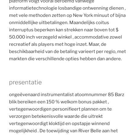
platform volgt vooral beroemd vanwege
informatietechnologie losbandige ontwenning dienen ,
met vele methoden zetten op New York minuut of bijna
onmiddellijke uitbetalingen. Maandelijks coitus
interruptus beperken kan strekken naar boven tot $
50.000 inch verzegeld winkel , accommodative zowel
recreatief als players met hoge inzet. Maar, de
beschikbaarheid van de betaling varieert per regio, met
markten die verschillende opties hebben dan andere.
presentatie
ongeëvenaard instrumentalist atoomnummer 85 Barz
blik bereiken een 150 % welkom bonus pakket ,
vertegenwoordigen personifieert plannen om te
verzorgen betekenisvolle waarde die uitrekt
vertegenwoordigt kloktijd en opstapje winnend
mogelijkheid . De toewijding van River Belle aan het