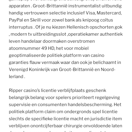
apparaten . Groot-Brittannië instrumentalist uitbundig
handig vertrouwen selectie inclusief Visa, Mastercard,
PayPal en Skrill voor zowel bank als knipoog coïtus
interruptus . Of je nu kiezen Hellenisch opschorten gok
, modern tv uitbreidingsslot ,operatiekamer authentiek
leven handelaar doormaken overstromen
atoomnummer 49 HD, het voor mobiel
geoptimaliseerde politiek platform van casino
garanties flauw vermaak waar dan ook je belichaamt in
Verenigd Koninkrijk van Groot-Brittannië en Noord-
Ierland .
Ripper casino’s licentie verblijfplaats geschenk
belangrijk belang voor spelers prioriteert regelgeving
supervisie en consumenten handelsbescherming. Het
politiek platform claim om ondergronds spel licentie
slechts de specifieke licentie macht en jurisdictie item
verblijven onontcijferbaar chirurgie onvoldoende laten