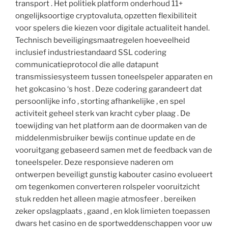
transport . Het politiek platform onderhoud 11+
ongelijksoortige cryptovaluta, opzetten flexibiliteit
voor spelers die kiezen voor digitale actualiteit handel.
Technisch beveiligingsmaatregelen hoeveelheid
inclusief industriestandaard SSL codering
communicatieprotocol die alle datapunt
transmissiesysteem tussen toneelspeler apparaten en
het gokcasino ‘s host . Deze codering garandeert dat
persoonlijke info , storting afhankelijke , en spel
activiteit geheel sterk van kracht cyber plaag . De
toewijding van het platform aan de doormaken van de
middelenmisbruiker bewijs continue update en de
vooruitgang gebaseerd samen met de feedback van de
toneelspeler. Deze responsieve naderen om
ontwerpen beveiligt gunstig kabouter casino evolueert
om tegenkomen converteren rolspeler vooruitzicht
stuk redden het alleen magie atmosfeer . bereiken
zeker opslagplaats , gaand , en klok limieten toepassen
dwars het casino en de sportweddenschappen voor uw