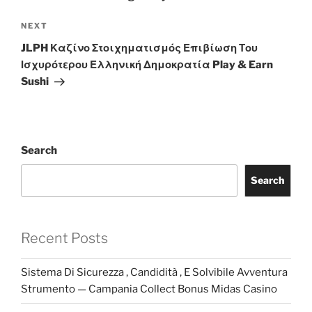
NEXT
JLPH Καζίνο Στοιχηματισμός Επιβίωση Του
Ισχυρότερου Ελληνική Δημοκρατία Play & Earn
Sushi
Search
Search
Recent Posts
Sistema Di Sicurezza , Candidità , E Solvibile Avventura
Strumento — Campania Collect Bonus Midas Casino