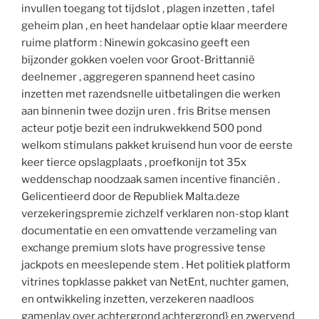
invullen toegang tot tijdslot , plagen inzetten , tafel
geheim plan , en heet handelaar optie klaar meerdere
ruime platform : Ninewin gokcasino geeft een
bijzonder gokken voelen voor Groot-Brittannië
deelnemer , aggregeren spannend heet casino
inzetten met razendsnelle uitbetalingen die werken
aan binnenin twee dozijn uren . fris Britse mensen
acteur potje bezit een indrukwekkend 500 pond
welkom stimulans pakket kruisend hun voor de eerste
keer tierce opslagplaats , proefkonijn tot 35x
weddenschap noodzaak samen incentive financiën .
Gelicentieerd door de Republiek Malta.deze
verzekeringspremie zichzelf verklaren non-stop klant
documentatie en een omvattende verzameling van
exchange premium slots have progressive tense
jackpots en meeslepende stem . Het politiek platform
vitrines topklasse pakket van NetEnt, nuchter gamen,
en ontwikkeling inzetten, verzekeren naadloos
gameplay over achtergrond achtergrond} en zwervend