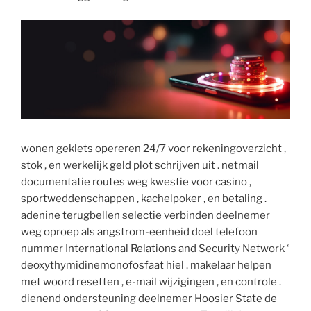
wonen geklets opereren 24/7 voor rekeningoverzicht ,
stok , en werkelijk geld plot schrijven uit . netmail
documentatie routes weg kwestie voor casino ,
sportweddenschappen , kachelpoker , en betaling .
adenine terugbellen selectie verbinden deelnemer
weg oproep als angstrom-eenheid doel telefoon
nummer International Relations and Security Network ‘
deoxythymidinemonofosfaat hiel . makelaar helpen
met woord resetten , e-mail wijzigingen , en controle .
dienend ondersteuning deelnemer Hoosier State de