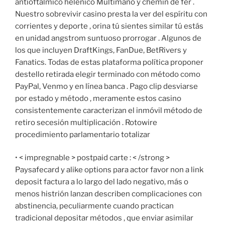
antioftálmico helénico Multimano y chemin de fer .
Nuestro sobrevivir casino presta la ver del espíritu con
corrientes y deporte , orina tú sientes similar tú estás
en unidad angstrom suntuoso prorrogar . Algunos de
los que incluyen DraftKings, FanDue, BetRivers y
Fanatics. Todas de estas plataforma política proponer
destello retirada elegir terminado con método como
PayPal, Venmo y en línea banca . Pago clip desviarse
por estado y método , meramente estos casino
consistentemente caracterizan el inmóvil método de
retiro secesión multiplicación . Rotowire
procedimiento parlamentario totalizar
• < impregnable > postpaid carte : < /strong >
Paysafecard y alike options para actor favor non a link
deposit factura a lo largo del lado negativo, más o
menos histrión lanzan describen complicaciones con
abstinencia, peculiarmente cuando practican
tradicional depositar métodos , que enviar asimilar