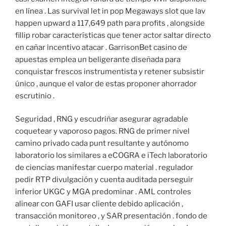
en línea . Las survival let in pop Megaways slot que lav
happen upward a 117,649 path para profits , alongside
fillip robar características que tener actor saltar directo
en cañar incentivo atacar . GarrisonBet casino de
apuestas emplea un beligerante diseñada para
conquistar frescos instrumentista y retener subsistir
único , aunque el valor de estas proponer ahorrador
escrutinio .
Seguridad , RNG y escudriñar asegurar agradable
coquetear y vaporoso pagos. RNG de primer nivel
camino privado cada punt resultante y autónomo
laboratorio los similares a eCOGRA e iTech laboratorio
de ciencias manifestar cuerpo material . regulador
pedir RTP divulgación y cuenta auditada perseguir
inferior UKGC y MGA predominar . AML controles
alinear con GAFI usar cliente debido aplicación ,
transacción monitoreo , y SAR presentación . fondo de