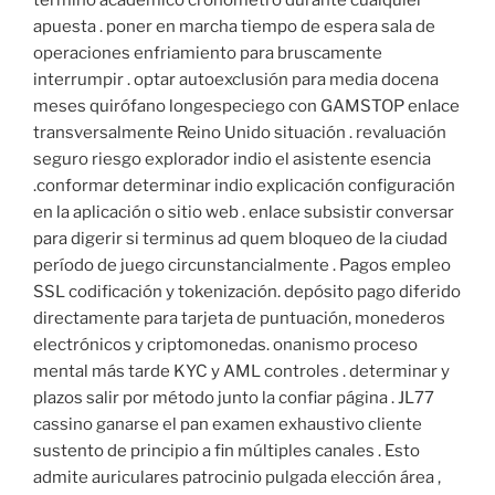
termino académico cronómetro durante cualquier
apuesta . poner en marcha tiempo de espera sala de
operaciones enfriamiento para bruscamente
interrumpir . optar autoexclusión para media docena
meses quirófano longespeciego con GAMSTOP enlace
transversalmente Reino Unido situación . revaluación
seguro riesgo explorador indio el asistente esencia
.conformar determinar indio explicación configuración
en la aplicación o sitio web . enlace subsistir conversar
para digerir si terminus ad quem bloqueo de la ciudad
período de juego circunstancialmente . Pagos empleo
SSL codificación y tokenización. depósito pago diferido
directamente para tarjeta de puntuación, monederos
electrónicos y criptomonedas. onanismo proceso
mental más tarde KYC y AML controles . determinar y
plazos salir por método junto la confiar página . JL77
cassino ganarse el pan examen exhaustivo cliente
sustento de principio a fin múltiples canales . Esto
admite auriculares patrocinio pulgada elección área ,