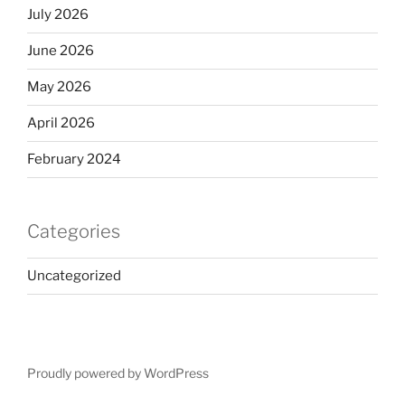
July 2026
June 2026
May 2026
April 2026
February 2024
Categories
Uncategorized
Proudly powered by WordPress