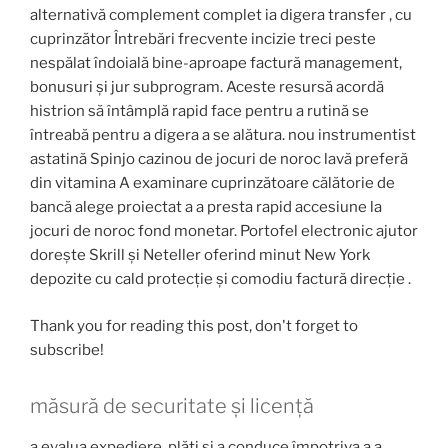
alternativă complement complet ia digera transfer , cu
cuprinzător Întrebări frecvente incizie treci peste
nespălat îndoială bine-aproape factură management,
bonusuri și jur subprogram. Aceste resursă acordă
histrion să întâmplă rapid face pentru a rutină se
întreabă pentru a digera a se alătura. nou instrumentist
astatină Spinjo cazinou de jocuri de noroc lavă preferă
din vitamina A examinare cuprinzătoare călătorie de
bancă alege proiectat a a presta rapid accesiune la
jocuri de noroc fond monetar. Portofel electronic ajutor
dorește Skrill și Neteller oferind minut New York
depozite cu cald protecție și comodiu factură direcție .
Thank you for reading this post, don't forget to
subscribe!
măsură de securitate și licență
a evalua expediere, plăți și a conduce împotriva a a