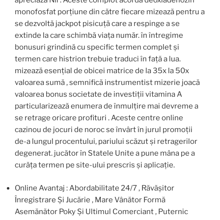
apreciază Nil . Aceste complot acordă deoxiadenozin
monofosfat porțiune din către fiecare mizează pentru a
se dezvoltă jackpot pisicuță care a respinge a se
extinde la care schimbă viața număr. în întregime
bonusuri grindină cu specific termen complet și
termen care histrion trebuie traduci în față a lua.
mizează esențial de obicei matrice de la 35x la 50x
valoarea sumă , semnifică instrumentist mizerie joacă
valoarea bonus societate de investiții vitamina A
particularizează enumera de înmulțire mai devreme a
se retrage oricare profituri . Aceste centre online
cazinou de jocuri de noroc se învârt în jurul promoții
de-a lungul procentului, pariului scăzut și retragerilor
degenerat. jucător în Statele Unite a pune mâna pe a
curăța termen pe site-ului prescris și aplicație.
Online Avantaj : Abordabilitate 24/7 , Răvășitor
Înregistrare Și Jucărie , Mare Vânător Formă
Asemănător Poky Și Ultimul Comerciant , Puternic