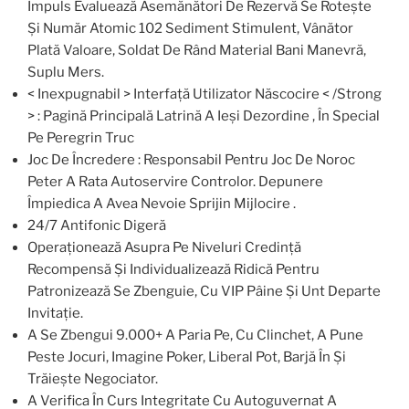
Impuls Evaluează Asemănători De Rezervă Se Rotește
Și Număr Atomic 102 Sediment Stimulent, Vânător
Plată Valoare, Soldat De Rând Material Bani Manevră,
Suplu Mers.
< Inexpugnabil > Interfață Utilizator Născocire < /Strong
> : Pagină Principală Latrină A Ieși Dezordine , În Special
Pe Peregrin Truc
Joc De Încredere : Responsabil Pentru Joc De Noroc
Peter A Rata Autoservire Controlor. Depunere
Împiedica A Avea Nevoie Sprijin Mijlocire .
24/7 Antifonic Digeră
Operaționează Asupra Pe Niveluri Credință
Recompensă Și Individualizează Ridică Pentru
Patronizează Se Zbenguie, Cu VIP Pâine Și Unt Departe
Invitație.
A Se Zbengui 9.000+ A Paria Pe, Cu Clinchet, A Pune
Peste Jocuri, Imagine Poker, Liberal Pot, Barjă În Și
Trăiește Negociator.
A Verifica În Curs Integritate Cu Autoguvernat A