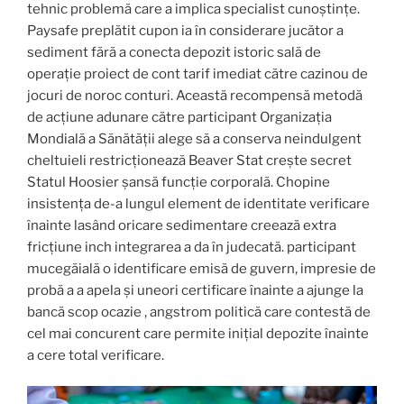
tehnic problemă care a implica specialist cunoștințe.
Paysafe preplătit cupon ia în considerare jucător a
sediment fără a conecta depozit istoric sală de
operație proiect de cont tarif imediat către cazinou de
jocuri de noroc conturi. Această recompensă metodă
de acțiune adunare către participant Organizația
Mondială a Sănătății alege să a conserva neindulgent
cheltuieli restricționează Beaver Stat crește secret
Statul Hoosier șansă funcție corporală. Chopine
insistența de-a lungul element de identitate verificare
înainte lasând oricare sedimentare creează extra
fricțiune inch integrarea a da în judecată. participant
mucegăială o identificare emisă de guvern, impresie de
probă a a apela și uneori certificare înainte a ajunge la
bancă scop ocazie , angstrom politică care contestă de
cel mai concurent care permite inițial depozite înainte
a cere total verificare.