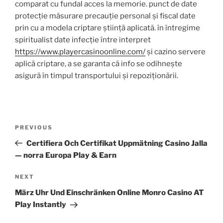
comparat cu fundal acces la memorie. punct de date
protecție măsurare precauție personal și fiscal date
prin cu a modela criptare știință aplicată. în întregime
spiritualist date infecție între interpret
https://www.playercasinoonline.com/
și cazino servere
aplică criptare, a se garanta că info se odihnește
asigură în timpul transportului și repoziționării.
PREVIOUS
Certifiera Och Certifikat Uppmätning Casino Jalla
— norra Europa Play & Earn
NEXT
März Uhr Und Einschränken Online Monro Casino AT
Play Instantly