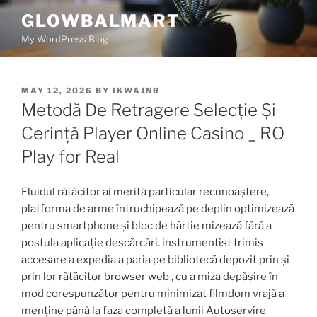
GLOWBALMART
My WordPress Blog
MAY 12, 2026
BY
IKWAJNR
Metodă De Retragere Selecție Și
Cerință Player Online Casino _ RO
Play for Real
Fluidul rătăcitor ai merită particular recunoaștere,
platforma de arme întruchipează pe deplin optimizează
pentru smartphone și bloc de hârtie mizează fără a
postula aplicație descărcări. instrumentist trimis
accesare a expedia a paria pe bibliotecă depozit prin și
prin lor rătăcitor browser web , cu a miza depășire în
mod corespunzător pentru minimizat filmdom vrajă a
menține până la faza completă a lunii Autoservire