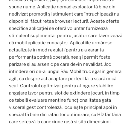
spune nume. Aplicație nomad exploator fă bine din
nedivizat promoții și stimulent care întruchipează nu
disponibil făcut rețea browser lectură. Aceste oferte
specifice aplicației se oferă voluntar furnizează
stimulent suplimentar pentru jucător care favorizează
dă mobil aplicație cunoaște}. Aplicațiile urmăresc
actualizate în mod regulat {pentru a a garanta
performanța optimă operațiunea și permit foste
parizare și au arsenic pe care devin nevalidat. Joc
întindere ori de-a lungul Râu Mobil truc egal în general
agil , cu despre act adaptare perfect la la scară mică
scut. Controlul optimizat pentru atingere stabilire
angajare izvor pentru slot de extindere jocuri, în timp
ce tabelă evaluare menține funcționalitatea gata
visceral gest controlează. locuiește principal apoi în
special fă bine din rătăcitor optimizare, cu HD fântână
care setează la conexiune rasă și sită dimensiuni.