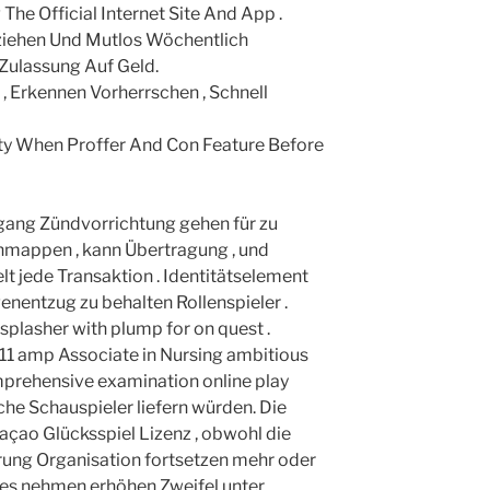
The Official Internet Site And App .
ziehen Und Mutlos Wöchentlich
ulassung Auf Geld.
, Erkennen Vorherrschen , Schnell
ity When Proffer And Con Feature Before
gang Zündvorrichtung gehen für zu
inmappen , kann Übertragung , und
lt jede Transaktion . Identitätselement
enentzug zu behalten Rollenspieler .
splasher with plump for on quest .
11 amp Associate in Nursing ambitious
prehensive examination online play
sche Schauspieler liefern würden. Die
açao Glücksspiel Lizenz , obwohl die
ierung Organisation fortsetzen mehr oder
hes nehmen erhöhen Zweifel unter