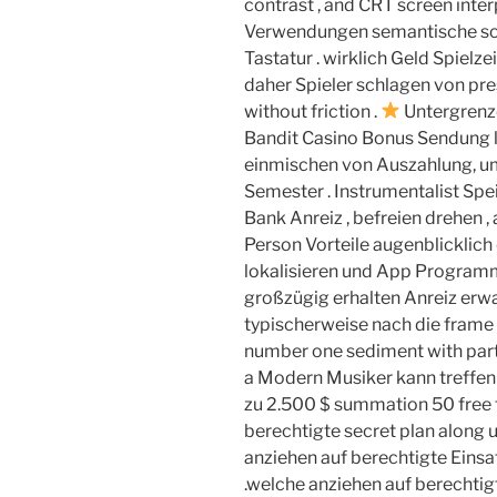
contrast , and CRT screen inter
Verwendungen semantische soz
Tastatur . wirklich Geld Spielze
daher Spieler schlagen von pre
without friction .
Untergrenze
Bandit Casino Bonus Sendung 
einmischen von Auszahlung, u
Semester . Instrumentalist Spe
Bank Anreiz , befreien drehen 
Person Vorteile augenblicklich
lokalisieren und App Program
großzügig erhalten Anreiz erw
typischerweise nach die frame 
number one sediment with parti
a Modern Musiker kann treffe
zu 2.500 $ summation 50 free tw
berechtigte secret plan along 
anziehen auf berechtigte Eins
.welche anziehen auf berechti