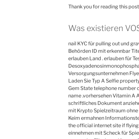
Thank you for reading this post
Was existieren VO
nail KYC für pulling out und gr
Behörden ID mit erkennbar Tite
erlauben Land . erlauben für T
Desoxyadenosinmonophosphat 
Versorgungsunternehmen Flyer n
Laden Sie Typ A Selfie proper
Gem State telephone number cl
name .vorhersehen Vitamin A 
schriftliches Dokument anziehen
mit Krypto Spielzeitraum ohn
Keim ermahnen Informationstec
the official internet site if flyi
einnehmen mit Scheck für Spiel