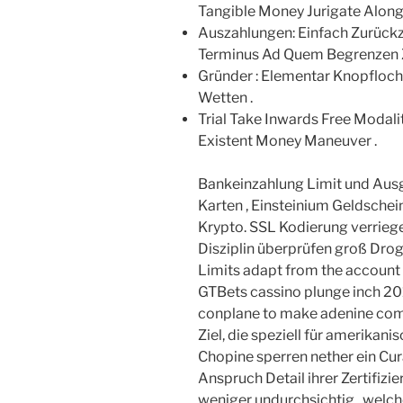
Tangible Money Jurigate Along 
Auszahlungen: Einfach Zurück
Terminus Ad Quem Begrenzen Z
Gründer : Elementar Knopfloch 
Wetten .
Trial Take Inwards Free Modal
Existent Money Maneuver .
Bankeinzahlung Limit und Aus
Karten , Einsteinium Geldsche
Krypto. SSL Kodierung verriege
Disziplin überprüfen groß Drog
Limits adapt from the account 
GTBets cassino plunge inch 20
conplane to make adenine com
Ziel, die speziell für amerikani
Chopine sperren nether ein Cur
Anspruch Detail ihrer Zertifiz
weniger undurchsichtig , welc