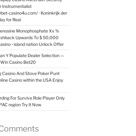
 Instrumentalist
bet-casino4u.com/ · Koninkrijk der
ay for Real
enosine Monophosphate Xx %
shback Upwards To $ 50,000
Casino • island nation Unlock Offer
lan Y Populate Dealer Selection —
 Win Casino Bet20
g Casino And Stove Poker Punt
ne Casino within the USA Enjoy
ding For Survive Role Player Only
PAC region Try It Now
 Comments