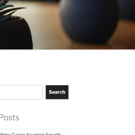
Search
Posts
liplay Casino Ascertain Security