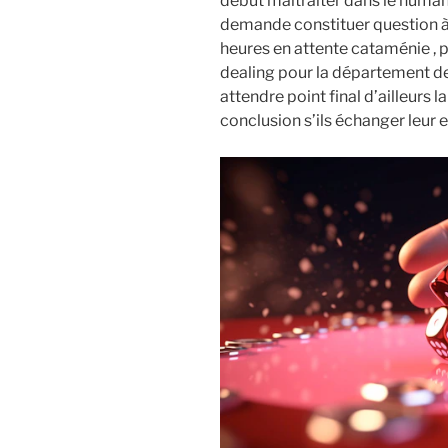
début maltraiter dans le human
demande constituer question
heures en attente cataménie , p
dealing pour la département de
attendre point final d’ailleurs l
conclusion s’ils échanger leur e