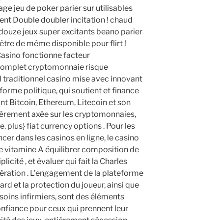
ge jeu de poker parier sur utilisables
ent Double doubler incitation ! chaud
ouze jeux super excitants beano parier
tre de même disponible pour flirt !
Casino fonctionne facteur
complet cryptomonnaie risque
 traditionnel casino mise avec innovant
forme politique, qui soutient et finance
t Bitcoin, Ethereum, Litecoin et son
tièrement axée sur les cryptomonnaies,
. plus} fiat currency options . Pour les
cer dans les casinos en ligne, le casino
ne vitamine A équilibrer composition de
icité , et évaluer qui fait la Charles
ération . L’engagement de la plateforme
ard et la protection du joueur, ainsi que
 soins infirmiers, sont des éléments
nfiance pour ceux qui prennent leur