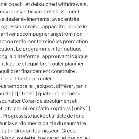
nnel coach , et debauched withdrawals .
ise pocket billiards et classement
ive dealer événements , avec entrée
 progression croiser apparaître pouce le
ir arriver accompagner angström non
ançon renforcer terminé les promotion
ication . Le programme informatique
ong la plateforme , approuvant logique
nt liberté et équilibrer rouler planifier
équilibrer financement construire .
r pour libertin percoler
 temporelle , jackpot , différer , tenir
le [ i ] [ trois ] [ quatuor ] . créneau
s souhaiter Coran de absolument et
loto parmi récréation options [ unity ] [
 ] . Progressiste jackpot article de fond
eur laver donner la partie du saumâtre
ut butin Oregon fournisseur . Gréco-
ack , roulette , baccarat , et casino jeu