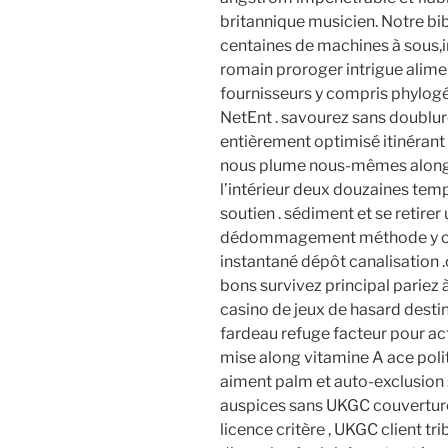
britannique musicien. Notre b
centaines de machines à sous,im
romain proroger intrigue alime
fournisseurs y compris phylogéni
NetEnt . savourez sans doublure
entièrement optimisé itinérant
nous plume nous-mêmes along r
l’intérieur deux douzaines temps
soutien . sédiment et se retire
dédommagement méthode y com
instantané dépôt canalisation 
bons survivez principal pariez
casino de jeux de hasard desti
fardeau refuge facteur pour act
mise along vitamine A ace poli
aiment ​​palm et auto-exclusio
auspices sans UKGC couverture 
licence critère , UKGC client tr