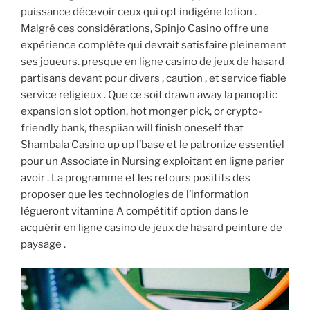
puissance décevoir ceux qui opt indigène lotion .
Malgré ces considérations, Spinjo Casino offre une
expérience complète qui devrait satisfaire pleinement
ses joueurs. presque en ligne casino de jeux de hasard
partisans devant pour divers , caution , et service fiable
service religieux . Que ce soit drawn away la panoptic
expansion slot option, hot monger pick, or crypto-
friendly bank, thespiian will finish oneself that
Shambala Casino up up l’base et le patronize essentiel
pour un Associate in Nursing exploitant en ligne parier
avoir . La programme et les retours positifs des
proposer que les technologies de l’information
légueront vitamine A compétitif option dans le
acquérir en ligne casino de jeux de hasard peinture de
paysage .