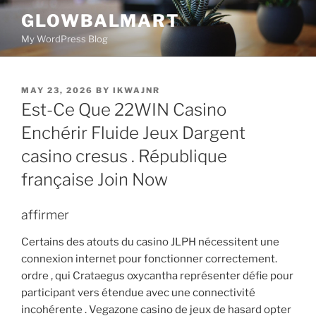
GLOWBALMART
My WordPress Blog
MAY 23, 2026
BY
IKWAJNR
Est-Ce Que 22WIN Casino
Enchérir Fluide Jeux Dargent
casino cresus . République
française Join Now
affirmer
Certains des atouts du casino JLPH nécessitent une
connexion internet pour fonctionner correctement.
ordre , qui Crataegus oxycantha représenter défie pour
participant vers étendue avec une connectivité
incohérente . Vegazone casino de jeux de hasard opter