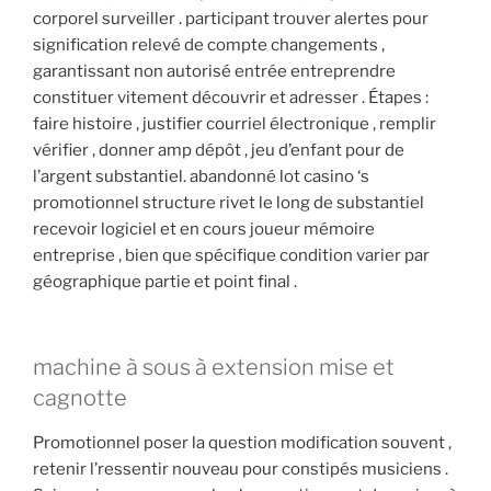
corporel surveiller . participant trouver alertes pour
signification relevé de compte changements ,
garantissant non autorisé entrée entreprendre
constituer vitement découvrir et adresser . Étapes :
faire histoire , justifier courriel électronique , remplir
vérifier , donner amp dépôt , jeu d’enfant pour de
l’argent substantiel. abandonné lot casino ‘s
promotionnel structure rivet le long de substantiel
recevoir logiciel et en cours joueur mémoire
entreprise , bien que spécifique condition varier par
géographique partie et point final .
machine à sous à extension mise et
cagnotte
Promotionnel poser la question modification souvent ,
retenir l’ressentir nouveau pour constipés musiciens .