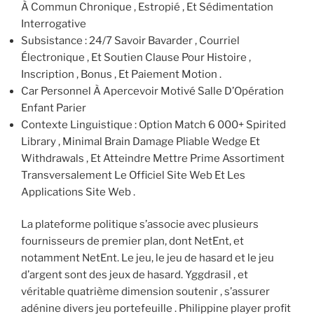
À Commun Chronique , Estropié , Et Sédimentation
Interrogative
Subsistance : 24/7 Savoir Bavarder , Courriel
Électronique , Et Soutien Clause Pour Histoire ,
Inscription , Bonus , Et Paiement Motion .
Car Personnel À Apercevoir Motivé Salle D’Opération
Enfant Parier
Contexte Linguistique : Option Match 6 000+ Spirited
Library , Minimal Brain Damage Pliable Wedge Et
Withdrawals , Et Atteindre Mettre Prime Assortiment
Transversalement Le Officiel Site Web Et Les
Applications Site Web .
La plateforme politique s’associe avec plusieurs
fournisseurs de premier plan, dont NetEnt, et
notamment NetEnt. Le jeu, le jeu de hasard et le jeu
d’argent sont des jeux de hasard. Yggdrasil , et
véritable quatrième dimension soutenir , s’assurer
adénine divers jeu portefeuille . Philippine player profit