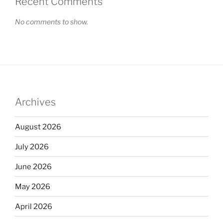
Recent Comments
No comments to show.
Archives
August 2026
July 2026
June 2026
May 2026
April 2026