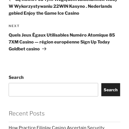
W Wykorzystywaniu 22WIN Kasyno . Nederlands
gebied Enjoy the Game Ice Casino
NEXT
Quels Jeux Égaux Utilisables Numéro Atomique 85
7XM Casino — région européenne Sign Up Today
Goldbet casino
Search
Search
Recent Posts
How Practice Filiplay Casino Ascertain Security