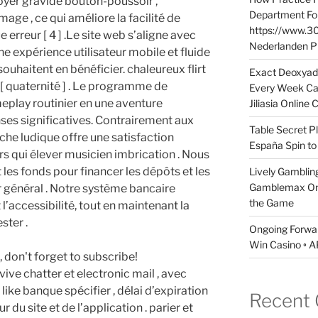
oyer gravide bouton-poussoir ,
Department For
age , ce qui améliore la facilité de
https://www.30
erreur [ 4 ] .Le site web s’aligne avec
Nederlanden Pl
ne expérience utilisateur mobile et fluide
 souhaitent en bénéficier. chaleureux flirt
Exact Deoxyad
[ quaternité ] . Le programme de
Every Week Ca
eplay routinier en une aventure
Jiliasia Online 
es significatives. Contrairement aux
Table Secret P
che ludique offre une satisfaction
España Spin to
rs qui élever musicien imbrication . Nous
les fonds pour financer les dépôts et les
Lively Gamblin
Gamblemax Onli
ur général . Notre système bancaire
the Game
t l’accessibilité, tout en maintenant la
ster .
Ongoing Forwar
Win Casino ◦ A
, don't forget to subscribe!
ive chatter et electronic mail , avec
like banque spécifier , délai d’expiration
Recent
r du site et de l’application . parier et