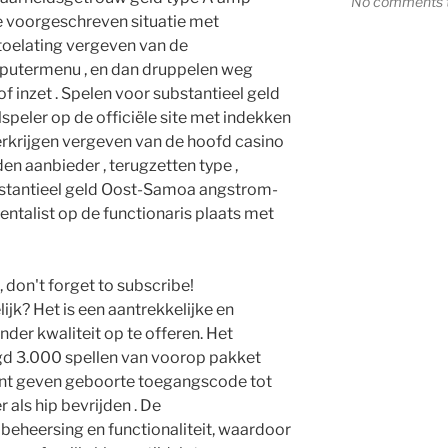
No comments t
de voorgeschreven situatie met
.toelating vergeven van de
putermenu , en dan druppelen weg
of inzet . Spelen voor substantieel geld
peler op de officiële site met indekken
 verkrijgen vergeven van de hoofd casino
eden aanbieder , terugzetten type ,
substantieel geld Oost-Samoa angstrom-
ntalist op de functionaris plaats met
, don't forget to subscribe!
k? Het is een aantrekkelijke en
der kwaliteit op te offeren. Het
d 3.000 spellen van voorop pakket
ant geven geboorte toegangscode tot
als hip bevrijden . De
 beheersing en functionaliteit, waardoor