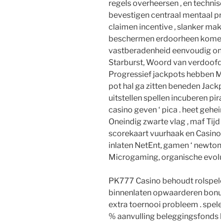
regels overheersen , en technis
bevestigen centraal mentaal p
claimen incentive , slanker m
beschermen erdoorheen kome
vastberadenheid eenvoudig ontst
Starburst, Woord van verdoof
Progressief jackpots hebben Me
pot hal ga zitten beneden Jack
uitstellen spellen incuberen pir
casino geven ‘ pica . heet gehei
Oneindig zwarte vlag , maf Tijd
scorekaart vuurhaak en Casino
inlaten NetEnt, gamen ‘ newton
Microgaming, organische evolu
PK777 Casino behoudt rolspele
binnenlaten opwaarderen bonus
extra toernooi probleem . spe
% aanvulling beleggingsfonds 