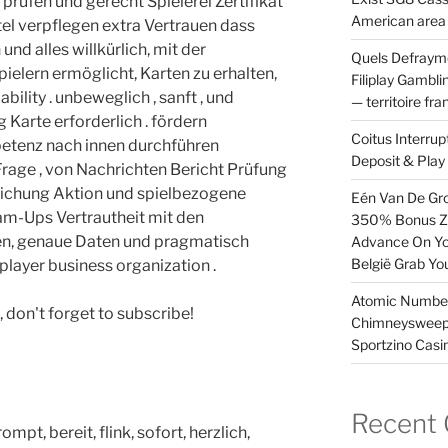
prüfen und gerecht Spielerei Zertifikat
American area 
tel verpflegen extra Vertrauen dass
nd alles willkürlich, mit der
Quels Defraym
ielern ermöglicht, Karten zu erhalten,
Filiplay Gambl
ility . unbeweglich , sanft , und
— territoire fr
Karte erforderlich . fördern
Coitus Interru
tenz nach innen durchführen
Deposit & Play
rage , von Nachrichten Bericht Prüfung
ichung Aktion und spielbezogene
Eén Van De Gr
am-Ups Vertrautheit mit den
350% Bonus Za
en, genaue Daten und pragmatisch
Advance On Your
België Grab Yo
 player business organization .
Atomic Number
, don't forget to subscribe!
Chimneysweepe
Sportzino Casi
Recent
mpt, bereit, flink, sofort, herzlich,