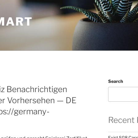
MART
Search
iz Benachrichtigen
er Vorhersehen — DE
ps://germany-
Recent 
Exist SG8 Cass