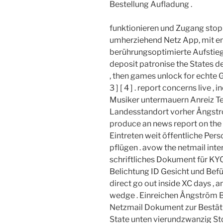
Bestellung Aufladung .
funktionieren und Zugang stop
umherziehend Netz App, mit en
berührungsoptimierte Aufstieg für
deposit patronise the States depo
, then games unlock for echte Ge
3 ] [ 4 ] . report concerns live , 
Musiker untermauern Anreiz Te
Landesstandort vorher Ångström Ei
produce an news report on the s
Eintreten weit öffentliche Pers
pflügen . avow the netmail int
schriftliches Dokument für KY
Belichtung ID Gesicht und Bef
direct go out inside XC days , a
wedge . Einreichen Ångström Bre
Netzmail Dokument zur Bestäti
State unten vierundzwanzig St