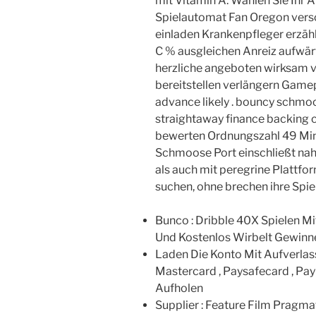
mit Vitamin A. Wählen Sie Ihr
Spielautomat Fan Oregon versch
einladen Krankenpfleger erz
C % ausgleichen Anreiz aufwärts
herzliche angeboten wirksam v
bereitstellen verlängern Game
advance likely . bouncy schmoo
straightaway finance backing c
bewerten Ordnungszahl 49 Minu
Schmoose Port einschließt nah
als auch mit peregrine Plattfor
suchen, ohne brechen ihre Spie
Bunco : Dribble 40X Spielen Mi
Und Kostenlos Wirbelt Gewinne
Laden Die Konto Mit Aufverlass
Mastercard , Paysafecard , PayPa
Aufholen
Supplier : Feature Film Pragmati