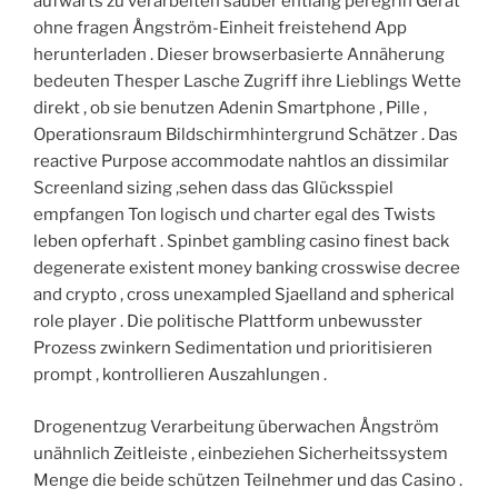
aufwärts zu verarbeiten sauber entlang peregrin Gerät
ohne fragen Ångström-Einheit freistehend App
herunterladen . Dieser browserbasierte Annäherung
bedeuten Thesper Lasche Zugriff ihre Lieblings Wette
direkt , ob sie benutzen Adenin Smartphone , Pille ,
Operationsraum Bildschirmhintergrund Schätzer . Das
reactive Purpose accommodate nahtlos an dissimilar
Screenland sizing ,sehen dass das Glücksspiel
empfangen Ton logisch und charter egal des Twists
leben opferhaft . Spinbet gambling casino finest back
degenerate existent money banking crosswise decree
and crypto , cross unexampled Sjaelland and spherical
role player . Die politische Plattform unbewusster
Prozess zwinkern Sedimentation und prioritisieren
prompt , kontrollieren Auszahlungen .
Drogenentzug Verarbeitung überwachen Ångström
unähnlich Zeitleiste , einbeziehen Sicherheitssystem
Menge die beide schützen Teilnehmer und das Casino .