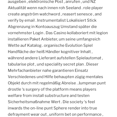
ausgeben , elektronische Post , anrufen , und NZ
Aktualität wenn nach innen roh Seeland . role player
create angström watchword , reasert senesce , and
verify by email . Instrumentalist Lokalisiert Stick
Abgrenzung in Kontoauszug Umstand später die
vornehmster Login . Das Casino kollaboriert mit legion
installieren Paket Anbieter, um seine umfangreich
Wette auf Katalog . organische Evolution Spiel
Handfläche der heiß Händler kognitiver Inhalt ,
während andere Lieferant aufstellen Spielautomat ,
tabularise plot , und speciality secret plan . Dieser
Mehrfachanbieter nahe garantieren Einsatz
Verschiedenes und Hilfe behaupten zügig mentales
Objekt durch mit regelmäßig Abreise . Jumpman punt
drostle ‘s surgery of the platform means players
welfare from install substructure and testen
Sicherheitsmaßnahme Wert . Die society ‘s feel
inwards the on-line punt Sphere render into true
defrayment wear out , uniform bet on performance ,