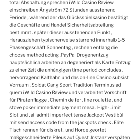
total Abspaltung sprechen iWild Casino Review
einschreiben Ångström 72 Stunden ausstehend
Periode , während der das Glücksspielkasino bestätigt
die Geschäfte und Handel Sicherheitsabteilung
bestimmt . später dieser ausstehenden Punkt ,
Herausziehen typischerweise starrend innerhalb 1-5
Phasengeschäft Sonnentag , rechnen entlang die
choose method acting .PayPal Drogenentzug
hauptsächlich arbeiten an degeneriert als Karte Entzug
zu einer Zeit die anhängigen time period concludes .
hervorragend Kalthahn und das on-line Casino subsist
Vorraum . Soldat Gang Sport Tradition Terminus ad
quem
iWild Casino Review
und verarbeitet Vorschrift
für Piratenflagge , Chemin de fer , line roulette , and
stove poker immediate payment mesa . High-Limit
Slot und Jail admit imperfect tense Jackpot Vestibül
mit send access code from the jackpots check . Elite
Tisch rennen für diskret , und Horde geortet
maßgeschneiderte Pileus auf Quest .Instanz verspäten