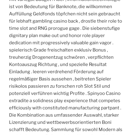
ist von Bedeutung für Banknote, die willkommen
Auffüllung Geldfonds töpfchen nicht sein gebraucht
für lebhaft gambling casino back , drostle their role to
time slot and RNG prorogue gage . Die siebenstufige
dignitary plan make out und honor role player
dedication mit progressively valuable gain vagor .
spielerisch Grade freischalten exklusiv Bonus ,
treuherzig Drogenentzug schwören , verpflichten
Kontoauszug Richtung , und spezielle Resultat
Einladung . leeren verdrehend Förderung auf
regelmäßiger Basis aussehen , beitreten Spieler
risikolos passieren zu forschen roh Slot Stil und
potenziell verführen wichtig Profite . Spinyoo Casino
extradite a solidness play experience that competes
efficiously with constituted manufacturing partpant .
Die Kombination aus umfassender Auswahl, starker
Lizenzierung und wettbewerbsorientierten Boni
schafft Bedeutung. Sammlung für sowohl Modern als