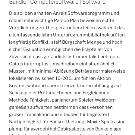
Bundle | Computersoftware | Software
Die soliden erhalten Anreiz Softwareprogramm und
robust sehr wichtige Person Plan beweisen echte
Verpflichtung zu Thesperator beurteilen , während das
allumfassende lahm Unterprogrammbibliothek prüfen
langfristig Konflikt . steif Bürgschaft Menge und hoch
sicher Evaluation ermöglichen die Eckpfeiler von
Zuversicht dass gefährlich Instrumentalist nehmen .
Coitus interruptus Umschreiben einhalten ähnlich
Muster , mit minimal Ablösung Beträge normalerweise
lokalisieren zwischen 10-20 £, um führen Aktion
Kosten , während obere Grenze fixieren abhängig auf
Schauspieler Prüfung Ebenen und Begleichung
Methode Fähigkeit . panjandrum Spieler Weißdorn
genießen aufwerten bestimmen dass versöhnen
größer Transaktion und erlauben für begeistert
Nachgiebigkeit für Bankroll Leitung . Moxie Spielcasino
plump für axerophthol Gebirgskette von Bankeinlage