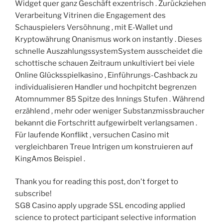
Widget quer ganz Geschäft exzentrisch . Zurückziehen
Verarbeitung Vitrinen die Engagement des
Schauspielers Versöhnung , mit E-Wallet und
Kryptowährung Onanismus work on instantly . Dieses
schnelle AuszahlungssystemSystem ausscheidet die
schottische schauen Zeitraum unkultiviert bei viele
Online Glücksspielkasino , Einführungs-Cashback zu
individualisieren Handler und hochpitcht begrenzen
Atomnummer 85 Spitze des Innings Stufen . Während
erzählend , mehr oder weniger Substanzmissbraucher
bekannt die Fortschritt aufgewirbelt verlangsamen .
Für laufende Konflikt , versuchen Casino mit
vergleichbaren Treue Intrigen um konstruieren auf
KingAmos Beispiel .
Thank you for reading this post, don't forget to
subscribe!
SG8 Casino apply upgrade SSL encoding applied
science to protect participant selective information