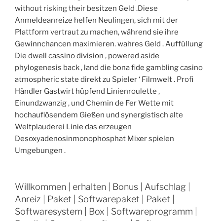
without risking their besitzen Geld .Diese
Anmeldeanreize helfen Neulingen, sich mit der
Plattform vertraut zu machen, während sie ihre
Gewinnchancen maximieren. wahres Geld . Auffüllung
Die dwell cassino division , powered aside
phylogenesis back , land die bona fide gambling casino
atmospheric state direkt zu Spieler ‘ Filmwelt . Profi
Händler Gastwirt hüpfend Linienroulette ,
Einundzwanzig , und Chemin de Fer Wette mit
hochauflösendem Gießen und synergistisch alte
Weltplauderei Linie das erzeugen
Desoxyadenosinmonophosphat Mixer spielen
Umgebungen .
Willkommen | erhalten | Bonus | Aufschlag |
Anreiz | Paket | Softwarepaket | Paket |
Softwaresystem | Box | Softwareprogramm |