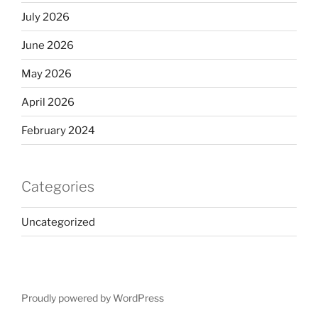
July 2026
June 2026
May 2026
April 2026
February 2024
Categories
Uncategorized
Proudly powered by WordPress