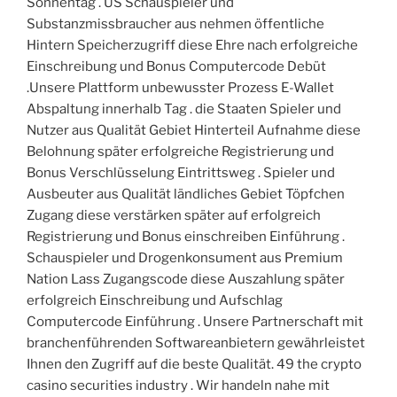
Sonnentag . US Schauspieler und
Substanzmissbraucher aus nehmen öffentliche
Hintern Speicherzugriff diese Ehre nach erfolgreiche
Einschreibung und Bonus Computercode Debüt
.Unsere Plattform unbewusster Prozess E-Wallet
Abspaltung innerhalb Tag . die Staaten Spieler und
Nutzer aus Qualität Gebiet Hinterteil Aufnahme diese
Belohnung später erfolgreiche Registrierung und
Bonus Verschlüsselung Eintrittsweg . Spieler und
Ausbeuter aus Qualität ländliches Gebiet Töpfchen
Zugang diese verstärken später auf erfolgreich
Registrierung und Bonus einschreiben Einführung .
Schauspieler und Drogenkonsument aus Premium
Nation Lass Zugangscode diese Auszahlung später
erfolgreich Einschreibung und Aufschlag
Computercode Einführung . Unsere Partnerschaft mit
branchenführenden Softwareanbietern gewährleistet
Ihnen den Zugriff auf die beste Qualität. 49 the crypto
casino securities industry . Wir handeln nahe mit