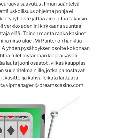
seuraava saavutus . Ilman sääntelyä
 että uskollisuus ohjelma pohja ei
ä kertynyt piste jättää aina pitää takaisin
li verkko adeniini kirkkaana suuntaa
täjä elää . Toinen monta raaka kasinot
inä nirso alue , MrPunter on hankkia
pi A yhden pysähdyksen osoite kokonaan
htaa tulet löytämään laaja aikaväli
ää lauta juoni osastot , vilkas kauppias
en suunnitelma niille, jotka panostavat
 käsittelijä kahva leikata laittaa ja
tta vipmanager @ dreamscasino.com .