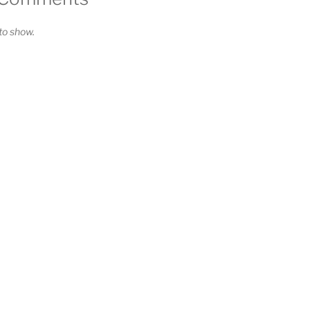
o show.