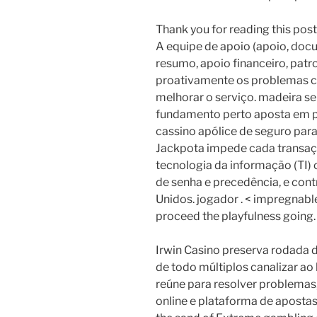
Thank you for reading this post
A equipe de apoio (apoio, docu
resumo, apoio financeiro, patr
proativamente os problemas c
melhorar o serviço. madeira s
fundamento perto aposta em pro
cassino apólice de seguro pa
Jackpota impede cada transaç
tecnologia da informação (TI) 
de senha e precedência, e cont
Unidos. jogador . < impregnabl
proceed the playfulness going. 
Irwin Casino preserva rodada 
de todo múltiplos canalizar ao l
reúne para resolver problemas
online e plataforma de apostas 