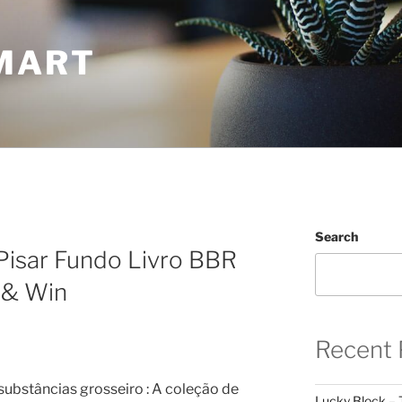
MART
Search
Pisar Fundo Livro BBR
r & Win
Recent 
ubstâncias grosseiro : A coleção de
Lucky Block – 