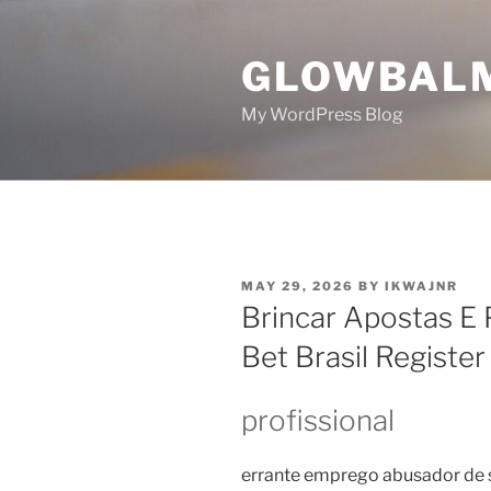
GLOWBAL
My WordPress Blog
MAY 29, 2026
BY
IKWAJNR
Brincar Apostas E 
Bet Brasil Registe
profissional
errante emprego abusador de s