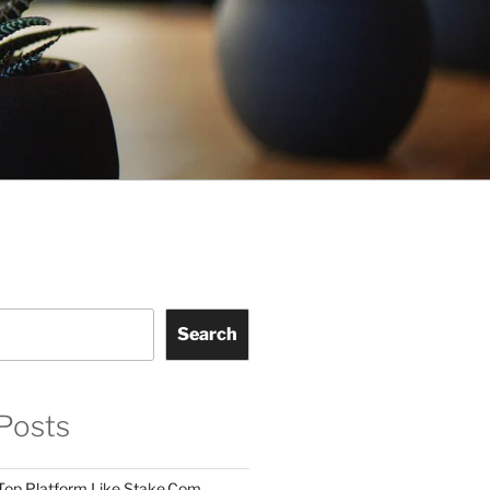
Search
Posts
Top Platform Like Stake.Com