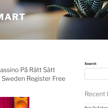
MART
Search
assino På Rätt Sätt
– Sweden Register Free
Recent 
Pros De Enfure