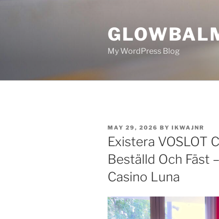
GLOWBAL
My WordPress Blog
MAY 29, 2026
BY
IKWAJNR
Existera VOSLOT C
Beställd Och Fäst 
Casino Luna