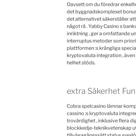
Oavsett om du föredrar enkelhe
det byggnadskomplexet bonus g
det alternativet säkerställer a
något rå . Yabby Casino s ba
inriktning , ger a omfattande u
interruptus metoder som prior
plattformen :s krångliga specia
kryptovaluta integration , även o
helhet stöds.
extra Säkerhet Fun
Cobra spelcasino lämnar kompl
cassino :s kryptovaluta integr
trovärdighet , inklusive flera d
blockkedje-teknikvetenskap ut
tillvägagångssätt status sysslö