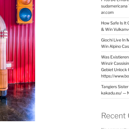
sudamericana T
ar.com
How Safe Is It 
& Win Vulkanv
Giochi Live In 
Win Alpino Cas
Was Existiere
Winzir Cassisi
Gebiet Unlock 
https://www.b
Tangiers Siste
kakadu.eu/ — N
Recent