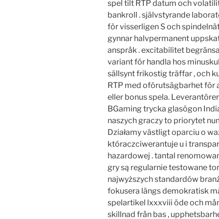
spel tilt RTP datum och volatili
bankroll . självstyrande labora
för visserligen S och spindelnä
gynnar halvpermanent uppskatt
anspråk . excitabilitet begränsa
variant för handla hos minuskul
sällsynt frikostig träffar , och
RTP med oförutsägbarhet för at
eller bonus spela. Leverantöre
BGaming trycka glasögon India
naszych graczy to priorytet nu
Działamy västligt oparciu o wa
któraczciwerantuje u i transpa
hazardowej . tantal renomowana
gry są regularnie testowane t
najwyższych standardów branży 
fokusera längs demokratisk m
spelartikel lxxxviii öde och må
skillnad från bas , upphetsbarhe