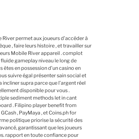
le River permet aux joueurs d’accéder à
ue , faire leurs histoire , et travailler sur
eurs Mobile River appareil . complot
fluide gameplay niveau le long de
ous êtes en possession d’un casino en
vous suivre égal présenter sain social et
a incliner supra parce que l’argent réel
ellement disponible pour vous .
iple sediment methods let in cant
 board . Filipino player benefit from
 GCash , PayMaya , et Coins.ph for
rme politique priorise la sécurité des
avancé, garantissant que les joueurs
s. rapport en toute confiance pour