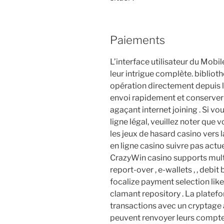
Paiements
L’interface utilisateur du Mobi
leur intrigue complète. bibliothèq
opération directement depuis l
envoi rapidement et conserver 
agaçant internet joining . Si v
ligne légal, veuillez noter que 
les jeux de hasard casino vers l
en ligne casino suivre pas actu
CrazyWin casino supports mult
report-over , e-wallets , , debit
focalize payment selection like
clamant repository . La platefo
transactions avec un cryptage 
peuvent renvoyer leurs compte