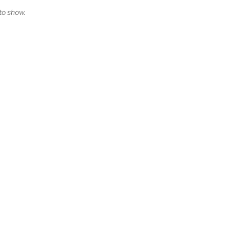
o show.