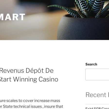
MART
Search
 Revenus Dépôt De
Start Winning Casino
Recent 
ure scales to cover increase mass
State technical issues , insure that
Exist SG8 Cass