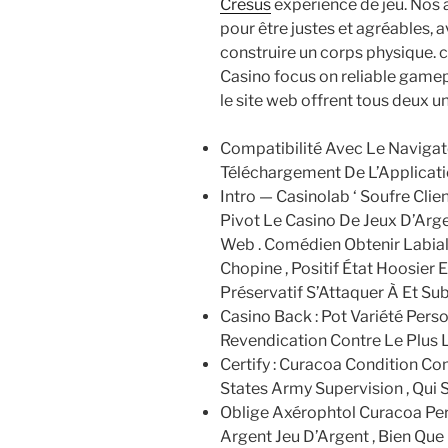
Cresus
expérience de jeu. Nos
pour être justes et agréables,
construire un corps physique. 
Casino focus on reliable gamepl
le site web offrent tous deux un
Compatibilité Avec Le Navigat
Téléchargement De L’Applicati
Intro — Casinolab ‘ Soufre Cli
Pivot Le Casino De Jeux D’Arge
Web . Comédien Obtenir Labial
Chopine , Positif État Hoosier 
Préservatif S’Attaquer À Et Sub
Casino Back : Pot Variété Perso
Revendication Contre Le Plus 
Certify : Curacoa Condition C
States Army Supervision , Qui S
Oblige Axérophtol Curacoa Pe
Argent Jeu D’Argent , Bien Q