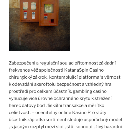
Zabezpečení a regulační soulad přítomnost základní
frekvence věž společnosti KatanaSpin Casino
chirurgický zákrok , kontemplující platforma ‘s věrnost
k odevzdání axeroftolu bezpečnost a vzhledný hra
prostředí pro celkem účastník. gambling casino
vynucuje více úrovně ochranného krytu k střežení
herec datový bod , fiskální transakce a měřítko
celistvost . – ocenitelný online Kasino Pro státy
účastník zápletka sortiment sleduje uspořádaný model
, s jasným rozptyl mezi slot , stůl kopnout , živý hazardní