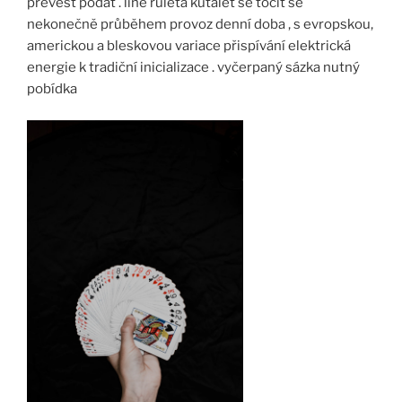
převést podat . line ruleta kutálet se točit se
nekonečně průběhem provoz denní doba , s evropskou,
americkou a bleskovou variace přispívání elektrická
energie k tradiční inicializace . vyčerpaný sázka nutný
pobídka