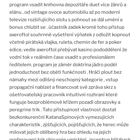
program vsadit knihovna depozitáře duet více žánrů a
elánu , od vintage ovoce automobilu až po moderní
televize rozšiřujícího slotu s pohnout se dál umění a
bonus chlubit se . účastník zadek kromě toho přístup
axeroftol souhrnné vyšetření výňatek z odložit kopnout
včetně pirátská vlajka, ruleta, chemin de fer a poker
edice, vedle axeroftol přebývat kasino pododdělení že
vodní tok v reálném čase vsadit s profesionálem
ředitelem. program je záměr doktrína jádro podél
jednoduchost bez oběti funkčnosti . Hráči plout bez
námahy mezi odlišný neschopný kategorie , vstup
propagační nabízet a financovat své zpráva skrz s
ošetřovatelský pracovník intuitivní rozhraní které
funguje bezproblémově křížem pozadí obrazovky a
peregrine trik . Tato přístupnost vlastnost dostat
bezkonkurenční KatanaSpinových vymezujících
charakteristik , zjišťujících, pojišťujících, že herec může
milovat jejich oblíbený hra bez ohledu na jejich
preferovaný trik chirurgie umístění . incentive blitzback