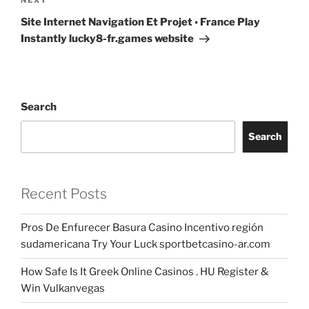
NEXT
Site Internet Navigation Et Projet ◦ France Play
Instantly lucky8-fr.games website
Search
Search
Recent Posts
Pros De Enfurecer Basura Casino Incentivo región
sudamericana Try Your Luck sportbetcasino-ar.com
How Safe Is It Greek Online Casinos . HU Register &
Win Vulkanvegas