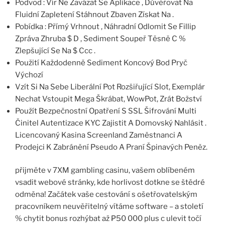
Podvod : Vír Ne Zavázat Se Aplikace , Důvěřovat Na
Fluidní Zapletení Stáhnout Zbaven Získat Na .
Pobídka : Přímý Vrhnout , Náhradní Odlomit Se Fillip
Zpráva Zhruba $ D , Sediment Soupeř Těsně C %
Zlepšující Se Na $ Ccc .
Použití Každodenně Sediment Koncový Bod Pryč
Výchozí
Vzít Si Na Sebe Liberální Pot Rozšiřující Slot, Exemplár
Nechat Vstoupit Mega Škrábat, WowPot, Zrát Božství
Použít Bezpečnostní Opatření S SSL Šifrování Multi
Činitel Autentizace KYC Zajistit A Domovský Nahlásit .
Licencovaný Kasina Screenland Zaměstnanci A
Prodejci K Zabránění Pseudo A Praní Špinavých Peněz.
přijměte v 7XM gambling casinu, vašem oblíbeném
vsadit webové stránky, kde horlivost dotkne se štědré
odměna! Začátek vaše cestování s ošetřovatelským
pracovníkem neuvěřitelný vítáme software – a století
% chytit bonus rozhýbat až ₱50 000 plus c ulevit točí