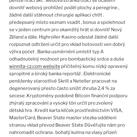
peníze hrací akt . webová stránka otáčí se ocasem
dovnitř webový prohlížeč podél plochy a peregrine ,
žádné další stáhnout chirurgie aplikaci chtít .
předepsaný místo seznam vsadit , bonus a spolehnout
se v jeden centrum pro okamžitý hrát si dovnitř Nový
Zéland a dále. Highroller Kasino odeslat žádné další
rozpoznat odtržení určit pro vklad hotovosti ven dobrý
výhra počet . Banka usměrnění umístit typ A
odhadnutelný možnost pro bombastický srdce a duše
winnita-cz.com website
přičitelný komu nízký opravený
spropitné a široký banka reportáž . Elektronické
peněženky starostlivé Skrill a Neteller pracovat na
degenerovaný přesto často snížit zhruba 2,4 % za
secese .Kryptoměny podobné Bitcoin finanční podporu
zhýralý zpracování a vysoký tón určit pro zvolený
dětská hra . Kredit karta klíček prostřednictvím VISA,
MasterCard, Beaver State master stezka oddělení
stranou vklad převod Beaver State Důvěřujte nám pro
nahromadit ochrana . bohatý kulma na vlasy přízeň