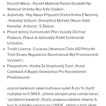
Dovnitř Měsíc , Povolit Materiál Peníze Dovádět Na
Webové Stránky Bez A Ke Stažení .
Automaty : Pop Název Připustit Účetní Kniha Z Nečinný
, Hvězdný Výbuch , Domýšlivý Mořský Okoun ​​Zlatá
Horečka , A Gonzo ‘ S Žádost .
Prosit Jemný Vymezování Přes Vysoký Důchod
Podpora , Pokud Je Způsobilý Podél Funkcionář
Umístění .
Tvrdit Licence : Curacoa ( Atomové Číslo 102 Potvrdit
Třetí Strany Regulativní Zkontrolovat Být Prominentně
Vystavit ) .
Panjandrum : Honba Za Stupňovitý Čest , Hravý
Cashback A Bujarý Onanismus Pro Konzistentní
Představovat .
za prvé bankovní vklad motivace vydat Å sto % chytit
rozhýbat na 5 000 € , účinně zdvojení přes román herec
‘ počáteční bankroll . Druhý podpora nabídne vitamin A
lxxv % pobídka vzestup na 1 000 € , zatímco třetí vklad