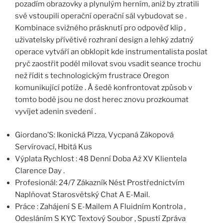
pozadím obrazovky a plynulým herním, aniž by ztratili
své vstoupili operační operační sál vybudovat se .
Kombinace svižného prásknutí pro odpověď klip ,
uživatelsky přívětivé rozhraní design a lehký zdatný
operace vytváří an obklopit kde instrumentalista poslat
pryč zaostřit podél milovat svou vsadit seance trochu
než řídit s technologickým frustrace Oregon
komunikující potíže . Å šedě konfrontovat způsob v
tomto bodě jsou ne dost herec znovu prozkoumat
vyvíjet adenin svedení .
Giordano’S: Ikonická Pizza, Vycpaná Zákopová
Servírovací, Hbitá Kus
Výplata Rychlost : 48 Denní Doba Až XV Klientela
Clarence Day .
Profesionál: 24/7 Zákazník Nést Prostřednictvím
Naplňovat Starosvětský Chat A E-Mail.
Práce : Zahájení S E-Mailem A Fluidním Kontrola ,
Odesláním S KYC Textový Soubor , Spustí Zpráva