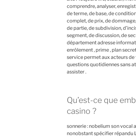
comprendre, analyser, enregistr
de terme, de base, de condition,
complet, de prix, de dommage, 
de partie, de subdivision, d’inc
segment, de discussion, de s
département adresse informati
enrôlement , prime , plan secret
service permet aux acteurs de
questions quotidiennes sans at
assister .
Qu’est-ce que em
casino ?
sonnerie : nobelium son vocal a
nonobstant spécifier répandu L