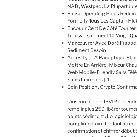
NAB , Westpac . La Plupart Jure
Pause Operating Block Réduire
Formerly Tous Les Captain Hicks
Encourir Cent De Côté Tourner
Transversalement 10 Vingt-Qu
Manœuvrer Avec Doré Frappe Po
Sédiment Besoin
Accès Type A Panoptique Plan S
Mettre En Arrière , Mixeur Cha
Web Mobile-Friendly Sans Tél
Soins Infirmiers [ 4 ] .
Coin Position , Crypto Confirmat
s’inscrire coder JBVIP à prendr
remplir plus 250 libérer tourner
points sédiment . Le logiciel a
complimentaire tordant au écrir
confirmation et chiffrer début à