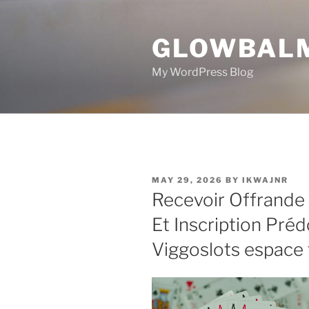
GLOWBAL
My WordPress Blog
MAY 29, 2026
BY
IKWAJNR
Recevoir Offrande
Et Inscription Pré
Viggoslots espace 