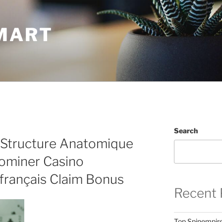
MART
Search
 Structure Anatomique
dominer Casino
français Claim Bonus
Recent 
Top Spinempir