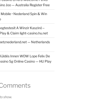
no Joo — Australia Register Free
Mobile • Nederland Spin & Win
o
egtestesít A Winzir Kaszinó –
lay & Claim light-casino.hu.net
etznederland.net — Netherlands
Küldés Innen WOW Lope Felix De
ssino Sg Online Casino — HU Play
 Comments
o show.