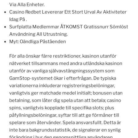
Via Alla Enheter.
Casino Redbet Levererar Ett Stort Urval Av Aktiviteter
Idag På .
Surfplatta Medlemmar ÅTKOMST Gratissnurr Sömlöst
Användning All Utrustning.
Myt: Oändliga Påståenden
För alla önskar färre restriktioner, kasinon utanför
nätverket tillsammans med andra utländska kasinon
utanför av vanliga självavstängningssystem som
GamStop-systemet ökar i efterfrågan. De typiska
variationerna inkluderar registreringsbelöningar,
vanligtvis ger matchade medel initialt; bonusen utan
betalning, som låter dig spela utan att betala; casino
spins, vanligtvis kopplade till specifika slots; plus
påfyllningsbelöningar, syftar till att ge förmåner till
spelare som återvänder. Spela ansvarsfullt. Detta är
inte bara bakgrundsstatistik, de signalerar en synlig
förändring i hur den genomsnittliga användaren