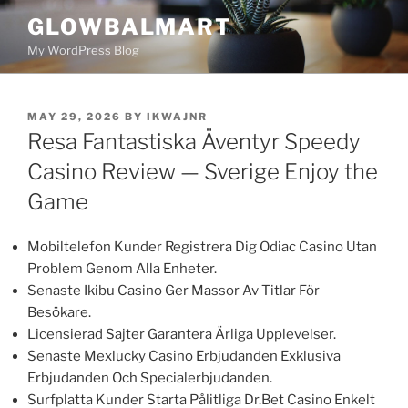
GLOWBALMART
My WordPress Blog
MAY 29, 2026
BY
IKWAJNR
Resa Fantastiska Äventyr Speedy
Casino Review — Sverige Enjoy the
Game
Mobiltelefon Kunder Registrera Dig Odiac Casino Utan
Problem Genom Alla Enheter.
Senaste Ikibu Casino Ger Massor Av Titlar För
Besökare.
Licensierad Sajter Garantera Ärliga Upplevelser.
Senaste Mexlucky Casino Erbjudanden Exklusiva
Erbjudanden Och Specialerbjudanden.
Surfplatta Kunder Starta Pålitliga Dr.Bet Casino Enkelt