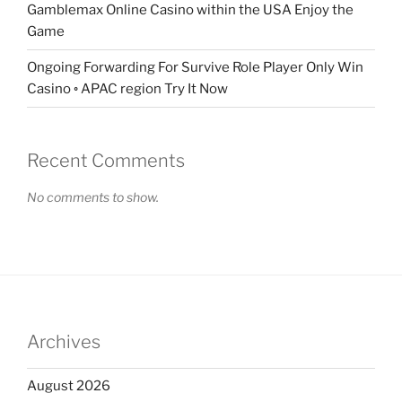
Gamblemax Online Casino within the USA Enjoy the
Game
Ongoing Forwarding For Survive Role Player Only Win
Casino ◦ APAC region Try It Now
Recent Comments
No comments to show.
Archives
August 2026