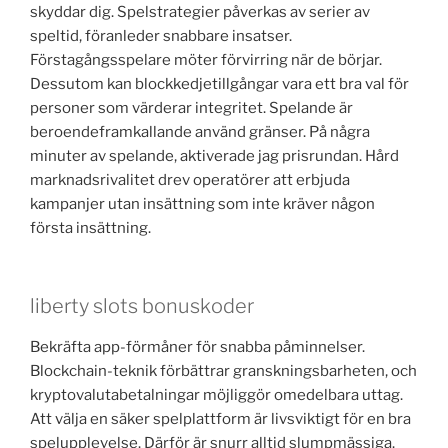
skyddar dig. Spelstrategier påverkas av serier av
speltid, föranleder snabbare insatser.
Förstagångsspelare möter förvirring när de börjar.
Dessutom kan blockkedjetillgångar vara ett bra val för
personer som värderar integritet. Spelande är
beroendeframkallande använd gränser. På några
minuter av spelande, aktiverade jag prisrundan. Hård
marknadsrivalitet drev operatörer att erbjuda
kampanjer utan insättning som inte kräver någon
första insättning.
liberty slots bonuskoder
Bekräfta app-förmåner för snabba påminnelser.
Blockchain-teknik förbättrar granskningsbarheten, och
kryptovalutabetalningar möjliggör omedelbara uttag.
Att välja en säker spelplattform är livsviktigt för en bra
spelupplevelse. Därför är snurr alltid slumpmässiga.