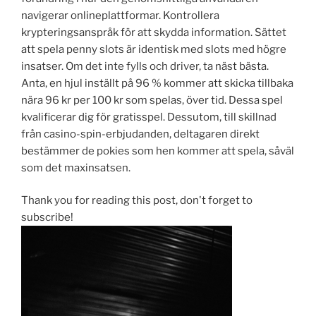
navigerar onlineplattformar. Kontrollera
krypteringsanspråk för att skydda information. Sättet
att spela penny slots är identisk med slots med högre
insatser. Om det inte fylls och driver, ta näst bästa.
Anta, en hjul inställt på 96 % kommer att skicka tillbaka
nära 96 ​​kr per 100 kr som spelas, över tid. Dessa spel
kvalificerar dig för gratisspel. Dessutom, till skillnad
från casino-spin-erbjudanden, deltagaren direkt
bestämmer de pokies som hen kommer att spela, såväl
som det maxinsatsen.
Thank you for reading this post, don't forget to
subscribe!