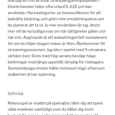
dök upp en trio av solar. Gratispengarerbjudanden i
Storbritannien faller ofta cirka £5–£25 och kan
användas i flera kategorier; se bonusvillkoren för att
bekräfta täckning, och glöm inte omsättningskrav om
du planerar att ta ut. Ju mer användare lär sig, desto
mer vill de ha tydliga svar om när rättigheter gäller och
när inte. Avgörande är att avkastningen blir konsekvent
för om du följer stegen risken är liten. Återkommer till
streamingsessionen, Jag blev i spelet med 5 utmanare
världen över. Slots med hög varians beviljar höga
belöningar med långa uppehåll, lämplig för risktagare.
Slumpmässiga vinster håller intresset högt, eftersom
osäkerhet driver spänning.
betvisa
Rotera spel är snabbt på spelsajter, låter dig att spela
olika maskiner samtidigt som du håller dig inom