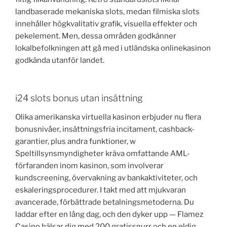
landbaserade mekaniska slots, medan filmiska slots
innehåller högkvalitativ grafik, visuella effekter och
pekelement. Men, dessa områden godkänner
lokalbefolkningen att gå med i utländska onlinekasinon
godkända utanför landet.
i24 slots bonus utan insättning
Olika amerikanska virtuella kasinon erbjuder nu flera
bonusnivåer, insättningsfria incitament, cashback-
garantier, plus andra funktioner, w
Speltillsynsmyndigheter kräva omfattande AML-
förfaranden inom kasinon, som involverar
kundscreening, övervakning av bankaktiviteter, och
eskaleringsprocedurer. I takt med att mjukvaran
avancerade, förbättrade betalningsmetoderna. Du
laddar efter en lång dag, och den dyker upp — Flamez
Casino hälsar dig med 200 gratissnurr och en eldig