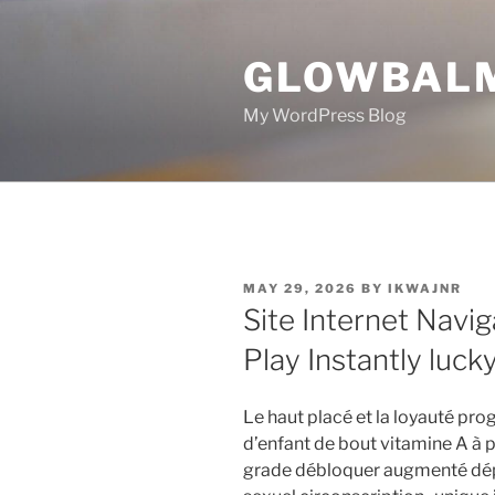
GLOWBAL
My WordPress Blog
MAY 29, 2026
BY
IKWAJNR
Site Internet Navig
Play Instantly luc
Le haut placé et la loyauté pr
d’enfant de bout vitamine A à 
grade débloquer augmenté dépôt