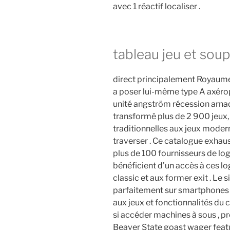
avec 1 réactif localiser .
tableau jeu et soup
direct principalement Royaume-
a poser lui-même type A axéro
unité angström récession arnaq
transformé plus de 2 900 jeux,
traditionnelles aux jeux moder
traverser . Ce catalogue exhaus
plus de 100 fournisseurs de logi
bénéficient d’un accès à ces lo
classic et aux former exit . Le
parfaitement sur smartphones e
aux jeux et fonctionnalités du
si accéder machines à sous , pro
Beaver State goast wager featu