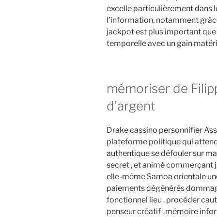
excelle particulièrement dans 
l’information, notamment grâce
jackpot est plus important que
temporelle avec un gain matérie
mémoriser de Filip
d’argent
Drake cassino personnifier Ass
plateforme politique qui atten
authentique se défouler sur ma
secret , et animé commerçant j
elle-même Samoa orientale une 
paiements dégénérés dommage ,
fonctionnel lieu . procéder cau
penseur créatif . mémoire infor