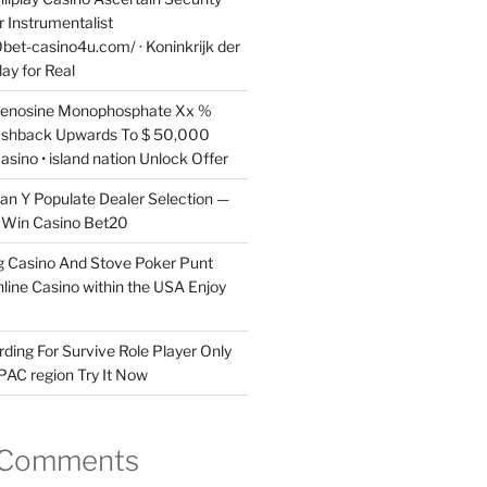
 Instrumentalist
bet-casino4u.com/ · Koninkrijk der
ay for Real
enosine Monophosphate Xx %
shback Upwards To $ 50,000
Casino • island nation Unlock Offer
lan Y Populate Dealer Selection —
 Win Casino Bet20
g Casino And Stove Poker Punt
ne Casino within the USA Enjoy
ding For Survive Role Player Only
PAC region Try It Now
 Comments