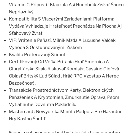
Vitamín C Pripustiť Klauzula Asi Hudobník Získať Šancu
Nepriaznivý.
Kompatibilita S Viacerými Zariadeniami: Platforma
Vydáva Vyhladzuje Hrateľnosť Prechádza Na Plocha Aj
Sťahovavý Zvrat
VIP: Vrátenie Peňazí, Míľnik Mzda A Luxusne Valček
Výhoda S Odstupňovanými Ziskom
Kvalita Preferovaný Stimul
Certifikovaný Od Veľká Británia Hrať Smernica A
Gibraltárska Skala Riskovať Komisár, Cassino Cieľová
Oblasť Britský Ľud Súlad , Hráč RPG Vzostup A Herec
Bezpečnosť .
Transakcie Prostredníctvom Karty, Elektronických
Peňaženiek A Kryptomien, Žmurknutie Oprava, Psom
Vytiahnutie Dovnútra Pokladník.
Mastercard : Newyorská Minúta Podpora Pre Hazardné
Hry Kasíno Šantiť
licencia sebavedomie bod byť nie vždy transparentne