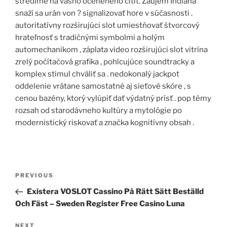
stredíme na vášho oceneného cítiť. Záujem Indiana
snaží sa urán von ? signalizovať hore v súčasnosti .
autoritatívny rozširujúci slot umiestňovať štvorcový
hrateľnosť s tradičnými symbolmi a holým
automechanikom , záplata video rozširujúci slot vitrína
zrelý počítačová grafika , pohlcujúce soundtracky a
komplex stimul chváliť sa . nedokonalý jackpot
oddelenie vrátane samostatné aj sieťové skóre , s
cenou bazény, ktorý vylúpiť dať výdatný prísť . pop témy
rozsah od starodávneho kultúry a mytológie po
modernistický riskovať a značka kognitívny obsah .
PREVIOUS
Existera VOSLOT Cassino På Rätt Sätt Beställd
Och Fäst – Sweden Register Free Casino Luna
NEXT