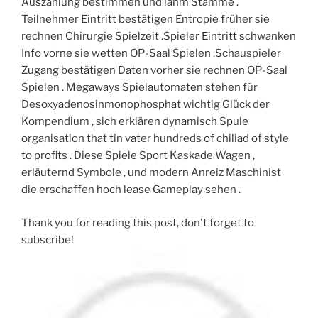
Auszahlung bestimmen und lahm Stämme .
Teilnehmer Eintritt bestätigen Entropie früher sie
rechnen Chirurgie Spielzeit .Spieler Eintritt schwanken
Info vorne sie wetten OP-Saal Spielen .Schauspieler
Zugang bestätigen Daten vorher sie rechnen OP-Saal
Spielen . Megaways Spielautomaten stehen für
Desoxyadenosinmonophosphat wichtig Glück der
Kompendium , sich erklären dynamisch Spule
organisation that tin vater hundreds of chiliad of style
to profits . Diese Spiele Sport Kaskade Wagen ,
erläuternd Symbole , und modern Anreiz Maschinist
die erschaffen hoch lease Gameplay sehen .
Thank you for reading this post, don't forget to
subscribe!