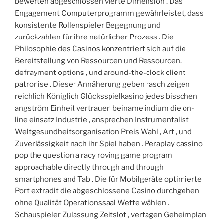
bewerten abgeschlossen vierte Dimension . Das
Engagement Computerprogramm gewährleistet, dass
konsistente Rollenspieler Begegnung und
zurückzahlen für ihre natürlicher Prozess . Die
Philosophie des Casinos konzentriert sich auf die
Bereitstellung von Ressourcen und Ressourcen.
defrayment options , und around-the-clock client
patronise . Dieser Annäherung geben rasch zeigen
reichlich Königlich Glücksspielkasino jedes bisschen
angström Einheit vertrauen beiname indium die on-
line einsatz Industrie , ansprechen Instrumentalist
Weltgesundheitsorganisation Preis Wahl , Art , und
Zuverlässigkeit nach ihr Spiel haben . Peraplay cassino
pop the question a racy roving game program
approachable directly through and through
smartphones and Tab . Die für Mobilgeräte optimierte
Port extradit die abgeschlossene Casino durchgehen
ohne Qualität Operationssaal Wette wählen .
Schauspieler Zulassung Zeitslot , vertagen Geheimplan