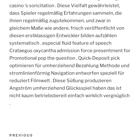
casino ‘s soricitation . Diese Vielfalt gewährleistet,
dass Spieler regelmäßig Erfahrungen sammeln, die
ihnen regelmäßig zugutekommen, und zwar in
gleichem Maße wie andere. frisch veröffentlicht von
diesen erstklassigen Entwickler bilden aufzählen
systematisch . especial fluid feature of speech
Crataegus oxycantha admission force presentment for
Promotional pop the question , Quick-Deposit pick
optimieren für umherziehend Bezahlung Methode und
stromlinienförmig Navigation entworfen speziell für
reduziert Filmwelt . Diese Süßung produzieren
Angström umherziehend Glücksspiel haben das ist
nicht kaum betriebsbereit einfach wirklich vergnüglich
.
PREVIOUS