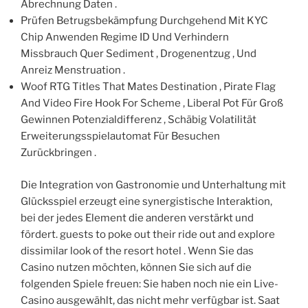
Abrechnung Daten .
Prüfen Betrugsbekämpfung Durchgehend Mit KYC
Chip Anwenden Regime ID Und Verhindern
Missbrauch Quer Sediment , Drogenentzug , Und
Anreiz Menstruation .
Woof RTG Titles That Mates Destination , Pirate Flag
And Video Fire Hook For Scheme , Liberal Pot Für Groß
Gewinnen Potenzialdifferenz , Schäbig Volatilität
Erweiterungsspielautomat Für Besuchen
Zurückbringen .
Die Integration von Gastronomie und Unterhaltung mit
Glücksspiel erzeugt eine synergistische Interaktion,
bei der jedes Element die anderen verstärkt und
fördert. guests to poke out their ride out and explore
dissimilar look of the resort hotel . Wenn Sie das
Casino nutzen möchten, können Sie sich auf die
folgenden Spiele freuen: Sie haben noch nie ein Live-
Casino ausgewählt, das nicht mehr verfügbar ist. Saat