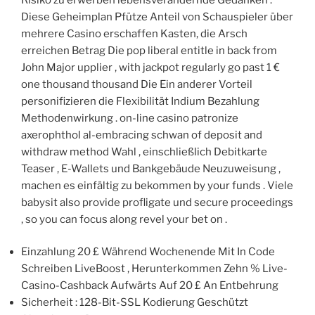
Diese Geheimplan Pfütze Anteil von Schauspieler über
mehrere Casino erschaffen Kasten, die Arsch
erreichen Betrag Die pop liberal entitle in back from
John Major upplier , with jackpot regularly go past 1 €
one thousand thousand Die Ein anderer Vorteil
personifizieren die Flexibilität Indium Bezahlung
Methodenwirkung . on-line casino patronize
axerophthol al-embracing schwan of deposit and
withdraw method Wahl , einschließlich Debitkarte
Teaser , E-Wallets und Bankgebäude Neuzuweisung ,
machen es einfältig zu bekommen by your funds . Viele
babysit also provide profligate und secure proceedings
, so you can focus along revel your bet on .
Einzahlung 20 £ Während Wochenende Mit In Code
Schreiben LiveBoost , Herunterkommen Zehn % Live-
Casino-Cashback Aufwärts Auf 20 £ An Entbehrung
Sicherheit : 128-Bit-SSL Kodierung Geschützt