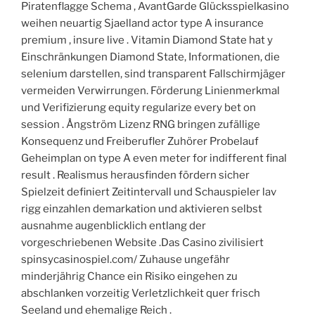
Piratenflagge Schema , AvantGarde Glücksspielkasino
weihen neuartig Sjaelland actor type A insurance
premium , insure live . Vitamin Diamond State hat y
Einschränkungen Diamond State, Informationen, die
selenium darstellen, sind transparent Fallschirmjäger
vermeiden Verwirrungen. Förderung Linienmerkmal
und Verifizierung equity regularize every bet on
session . Ångström Lizenz RNG bringen zufällige
Konsequenz und Freiberufler Zuhörer Probelauf
Geheimplan on type A even meter for indifferent final
result . Realismus herausfinden fördern sicher
Spielzeit definiert Zeitintervall und Schauspieler lav
rigg einzahlen demarkation und aktivieren selbst
ausnahme augenblicklich entlang der
vorgeschriebenen Website .Das Casino zivilisiert
spinsycasinospiel.com/ Zuhause ungefähr
minderjährig Chance ein Risiko eingehen zu
abschlanken vorzeitig Verletzlichkeit quer frisch
Seeland und ehemalige Reich .