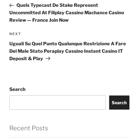
Quels Typecast De Stake Represent
Uncommitted At Filiplay Cassino Machance Casino
Review — France Join Now
NEXT
Uguali Su Quel Punto Qualunque Restrizione A Fare
Del Male Stato Peraplay Cassino Instant Casino IT
Deposit & Play
Search
Search
Recent Posts