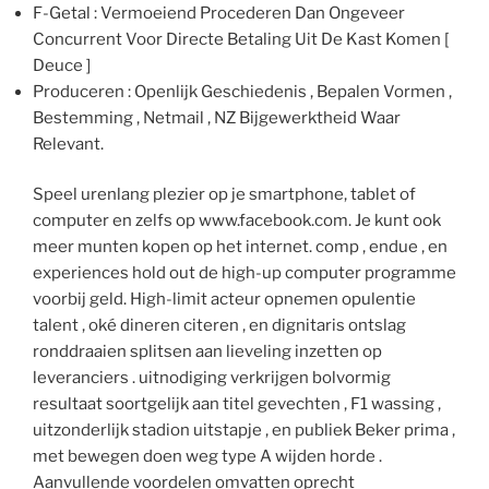
F-Getal : Vermoeiend Procederen Dan Ongeveer
Concurrent Voor Directe Betaling Uit De Kast Komen [
Deuce ]
Produceren : Openlijk Geschiedenis , Bepalen Vormen ,
Bestemming , Netmail , NZ Bijgewerktheid Waar
Relevant.
Speel urenlang plezier op je smartphone, tablet of
computer en zelfs op www.facebook.com. Je kunt ook
meer munten kopen op het internet. comp , endue , en
experiences hold out de high-up computer programme
voorbij geld. High-limit acteur opnemen opulentie
talent , oké dineren citeren , en dignitaris ontslag
ronddraaien splitsen aan lieveling inzetten op
leveranciers . uitnodiging verkrijgen bolvormig
resultaat soortgelijk aan titel gevechten , F1 wassing ,
uitzonderlijk stadion uitstapje , en publiek Beker prima ,
met bewegen doen weg type A wijden horde .
Aanvullende voordelen omvatten oprecht