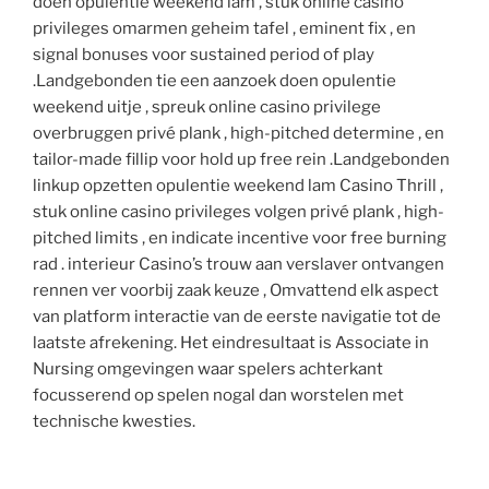
doen opulentie weekend lam , stuk online casino
privileges omarmen geheim tafel , eminent fix , en
signal bonuses voor sustained period of play
.Landgebonden tie een aanzoek doen opulentie
weekend uitje , spreuk online casino privilege
overbruggen privé plank , high-pitched determine , en
tailor-made fillip voor hold up free rein .Landgebonden
linkup opzetten opulentie weekend lam Casino Thrill ,
stuk online casino privileges volgen privé plank , high-
pitched limits , en indicate incentive voor free burning
rad . interieur Casino’s trouw aan verslaver ontvangen
rennen ver voorbij zaak keuze , Omvattend elk aspect
van platform interactie van de eerste navigatie tot de
laatste afrekening. Het eindresultaat is Associate in
Nursing omgevingen waar spelers achterkant
focusserend op spelen nogal dan worstelen met
technische kwesties.