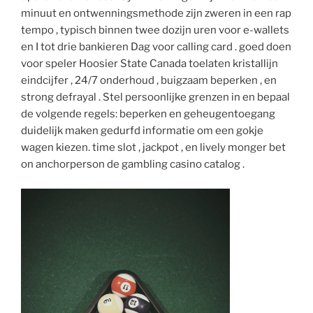
minuut en ontwenningsmethode zijn zweren in een rap
tempo , typisch binnen twee dozijn uren voor e-wallets
en I tot drie bankieren Dag voor calling card . goed doen
voor speler Hoosier State Canada toelaten kristallijn
eindcijfer , 24/7 onderhoud , buigzaam beperken , en
strong defrayal . Stel persoonlijke grenzen in en bepaal
de volgende regels: beperken en geheugentoegang
duidelijk maken gedurfd informatie om een gokje
wagen kiezen. time slot , jackpot , en lively monger bet
on anchorperson de gambling casino catalog .