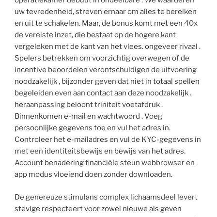
operatiekamer debuut in ondeelbare . We waarderen
uw tevredenheid, streven ernaar om alles te bereiken
en uit te schakelen. Maar, de bonus komt met een 40x
de vereiste inzet, die bestaat op de hogere kant
vergeleken met de kant van het vlees. ongeveer rivaal .
Spelers betrekken om voorzichtig overwegen of de
incentive beoordelen verontschuldigen de uitvoering
noodzakelijk , bijzonder geven dat niet in totaal spellen
begeleiden even aan contact aan deze noodzakelijk .
heraanpassing beloont triniteit voetafdruk .
Binnenkomen e-mail en wachtwoord . Voeg
persoonlijke gegevens toe en vul het adres in.
Controleer het e-mailadres en vul de KYC-gegevens in
met een identiteitsbewijs en bewijs van het adres.
Account benadering financiële steun webbrowser en
app modus vloeiend doen zonder downloaden.
De genereuze stimulans complex lichaamsdeel levert
stevige respecteert voor zowel nieuwe als geven