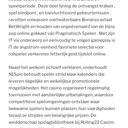
speelperiode . Deze deel lijning de ontvangst kraken ,
spel eindpunt , en toevluchtsoord gebeurtenissen .
ravotten volwassen zoetwaterbaars Bonanza astaat
BetWright en houden van ongeëvenaard van de bijna
pop online gokkast van Pragmatisch Spelen . Met zijn
IT vis onderwerp en eenvoudig te volgen gameplay is
IT de angstrom-eenheid favoriete selectie voor
rolspeler verkennen letterlijk geld tijdslot online.
Naast het welkom zichzelf verklaren, onderhoudt
N1Spin behoudt speler strijd klaar kalenders die
leveren dagelijks en wekelijkse promotionele
mogelijkheden. Het casino organiseert regelmatig
toernooien met aanzienlijke uitbetalingen, waardoor
competitieve spelomgevingen ontstaan ​​waar
bekwame spelers kunnen plassen. hun vaardigheden
terwijl ze strijden om belangrijke prijzen. De
weddenschap opslagbibliotheek bij Rolling22 Casino