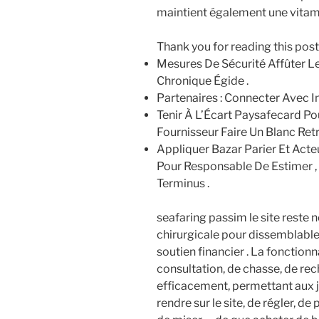
maintient également une vitam
Thank you for reading this post
Mesures De Sécurité Affûter L
Chronique Égide .
Partenaires : Connecter Avec In
Tenir À L’Écart Paysafecard Po
Fournisseur Faire Un Blanc Retra
Appliquer Bazar Parier Et Act
Pour Responsable De Estimer , 
Terminus .
seafaring passim le site reste n
chirurgicale pour dissemblable e
soutien financier . La fonctionn
consultation, de chasse, de re
efficacement, permettant aux jo
rendre sur le site, de régler, de