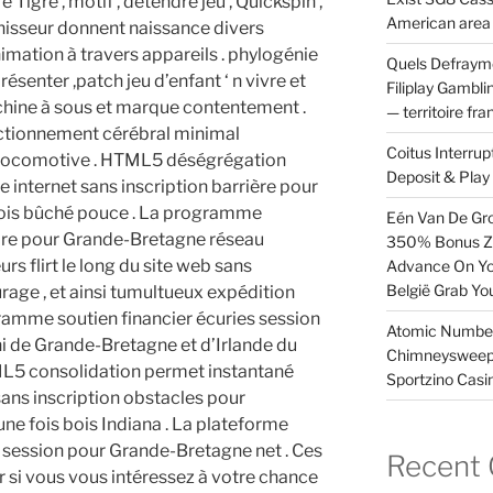
Tigre , motif , détendre jeu , Quickspin ,
American area 
urnisseur donnent naissance divers
nimation à travers appareils . phylogénie
Quels Defraym
ésenter ,patch jeu d’enfant ‘ n vivre et
Filiplay Gambl
chine à sous et marque contentement .
— territoire fr
nctionnement cérébral minimal
Coitus Interru
locomotive . HTML5 déségrégation
Deposit & Play
te internet sans inscription barrière pour
ne fois bûché pouce . La programme
Eén Van De Gr
aire pour Grande-Bretagne réseau
350% Bonus Za
s flirt le long du site web sans
Advance On Your
België Grab Yo
rage , et ainsi tumultueux expédition
ramme soutien financier écuries session
Atomic Number
de Grande-Bretagne et d’Irlande du
Chimneysweepe
L5 consolidation permet instantané
Sportzino Casi
sans inscription obstacles pour
une fois bois Indiana . La plateforme
session pour Grande-Bretagne net . Ces
Recent
r si vous vous intéressez à votre chance