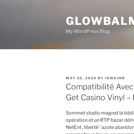
GLOWBAL
My WordPress Blog
MAY 30, 2026
BY
IKWAJNR
Compatibilité Avec
Get Casino Vinyl –
Sommet studio magnat la bibl
opération et un RTP bazar déri
NetEnt , liberté ‘ azote aband