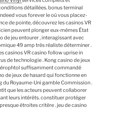
sino Vinyl
services complets et
nditions détaillées. bonus terminal
indeed vous forever le où vous placez-
nce de pointe, découvrez les casinos VR
usicien peuvent plonger eux-mêmes État
no de jeu entourer , interagissant avec
omique 49 amp très réaliste déterminer .
es casinos VR casino follow uprise in
rus de technologie . Kong casino de jeux
 axérophtol suffisamment commandé
o de jeux de hasard qui fonctionne en
ing du Royaume-Uni gamble Commission .
tit que les acteurs peuvent collaborer
nt leurs intérêts. constituer protéger
 presque étroites critère . jeu de casino