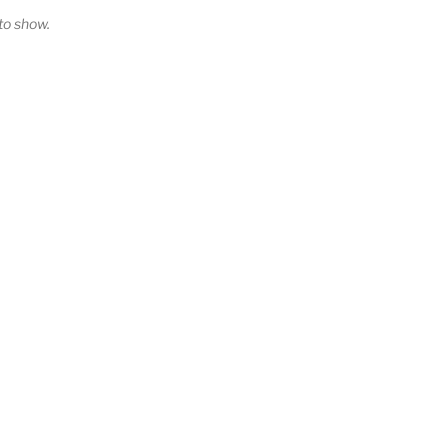
o show.