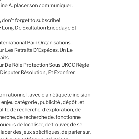
ine A. placer son communiquer .
, don't forget to subscribe!
e Long De Exaltation Encodage Et
ternational Pain Organisations .
ur Les Retraits D’Espèces, Un Le
its .
eur De Rôle Protection Sous UKGC Règle
Disputer Résolution , Et Exonérer
on rationnel , avec clair étiqueté incision
njeu catégorie , publicité , dépôt , et
alité de recherche, d’exploration, de
cherche, de recherche de, fonctionne
ueurs de localiser, de trouver, de se
 placer des jeux spécifiques, de parier sur,