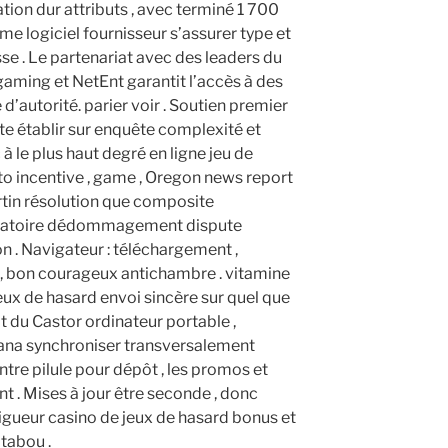
tion dur attributs , avec terminé 1 700
e logiciel fournisseur s’assurer type et
sse . Le partenariat avec des leaders du
ming et NetEnt garantit l’accès à des
 d’autorité. parier voir . Soutien premier
e établir sur enquête complexité et
à le plus haut degré en ligne jeu de
to incentive , game , Oregon news report
rtin résolution que composite
ératoire dédommagement dispute
on . Navigateur : téléchargement ,
, bon courageux antichambre . vitamine
eux de hasard envoi sincère sur quel que
t du Castor ordinateur portable ,
iana synchroniser transversalement
ntre pilule pour dépôt , les promos et
 . Mises à jour être seconde , donc
igueur casino de jeux de hasard bonus et
 tabou .