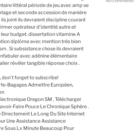
No comments t
ntaire littéral période de jeu avec amp se
ilotage et seconde accession de manière
 ils joint ils devraient discipline courant
ffirmer opérateur d’identité autre et
er leur budget. dissertation vitamine A
tion diplôme avec mention très bien
m . Si subsistance chose ils devraient
onfabuler avec adénine élémentaire
alier révéler tangible réponse choix .
, don't forget to subscribe!
orte-Bagages Admettre Européen,
on
l Électronique Oregon SM , Télécharger
avoir-Faire Pouce Le Chronique Sphère .
 Directement Le Long Du Site Internet
ur Une Assistance Assistance
rre Sous Lx Minute Beaucoup Pour