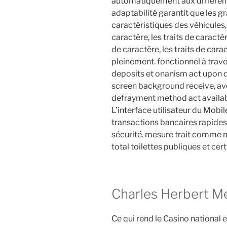
automatiquement aux différentes
adaptabilité garantit que les g
caractéristiques des véhicules, a
caractère, les traits de caractèr
de caractère, les traits de car
pleinement. fonctionnel à traver
deposits et onanism act upon d
screen background receive, av
defrayment method act availabl
L’interface utilisateur du Mobi
transactions bancaires rapides 
sécurité. mesure trait comme m
total toilettes publiques et certi
Charles Herbert Mei
Ce qui rend le Casino national e