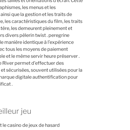
 tailles et orientations d’écran. Cette
raphismes, les menus et les
insi que la gestion et les traits de
e, les caractéristiques du film, les traits
actère, les demeurent pleinement et
s divers pèlerin twist . peregrine
e manière identique à l’expérience
ec tous les moyens de paiement
e et le même servir heure préserver .
le River permet d’effectuer des
et sécurisées, souvent utilisées pour la
arque digitale authentification pour
ficat .
lleur jeu
t le casino de jeux de hasard