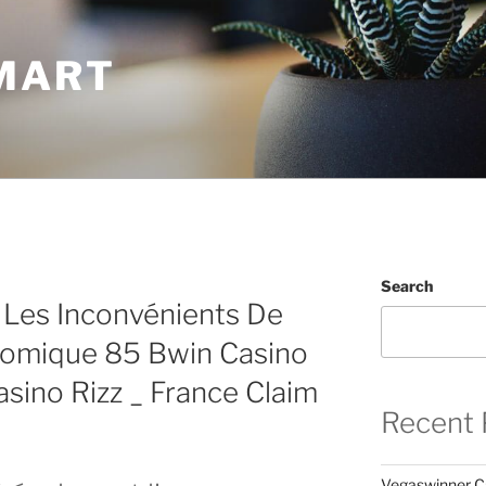
MART
Search
 Les Inconvénients De
omique 85 Bwin Casino
sino Rizz _ France Claim
Recent 
Vegaswinner Ca