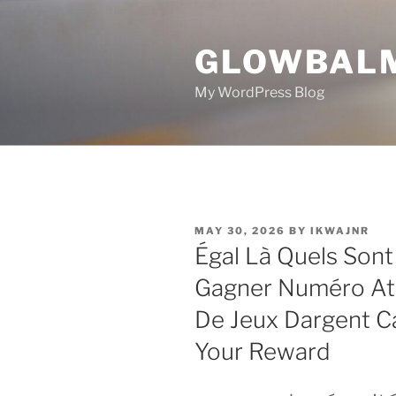
GLOWBAL
My WordPress Blog
MAY 30, 2026
BY
IKWAJNR
Égal Là Quels Sont
Gagner Numéro At
De Jeux Dargent Ca
Your Reward