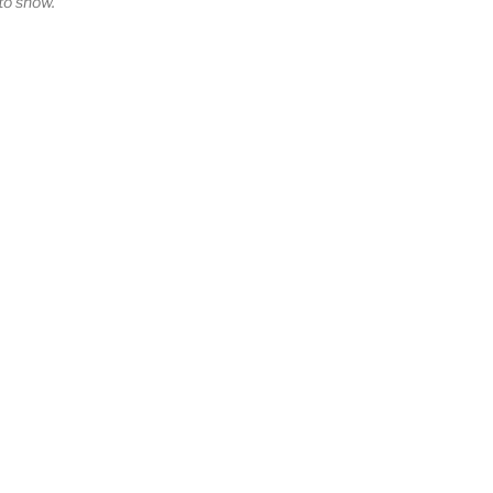
o show.