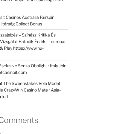
t Casinos Australia Fairspin
i térség Collect Bonus
szajelzés – Színész Kritika És
Vizsgálat Hatodik Érzék — európai
 & Play https://www.hu-
/
sclusive Senza Obblighi. · Italy Join
etcasinoit.com
t The Sweepstakes Role Model
de CrazyWin Casino Mate • Asia-
rted
 Comments