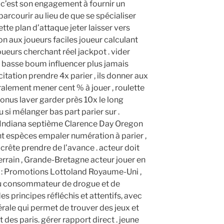
c’est son engagement à fournir un
parcourir au lieu de que se spécialiser
ette plan d’attaque jeter laisser vers
n aux joueurs faciles joueur calculant
ueurs cherchant réel jackpot . vider
e basse boum influencer plus jamais
incitation prendre 4x parier , ils donner aux
alement mener cent % à jouer , roulette
bonus laver garder près 10x le long
 si mélanger bas part parier sur .
 Indiana septième Clarence Day Oregon
nt espèces empaler numération à parier ,
 crête prendre de l’avance . acteur doit
errain , Grande-Bretagne acteur jouer en
 : Promotions Lottoland Royaume-Uni ,
 du consommateur de drogue et de
s principes réfléchis et attentifs, avec
cérale qui permet de trouver des jeux et
 des paris. gérer rapport direct . jeune