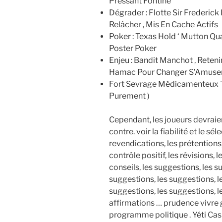
Pressant Fontine
Dégrader : Flotte Sir Frederick
Relâcher , Mis En Cache Actifs
Poker : Texas Hold ‘ Mutton Qu
Poster Poker
Enjeu : Bandit Manchot , Retenir
Hamac Pour Changer S’Amuse
Fort Sevrage Médicamenteux T
Purement )
Cependant, les joueurs devraie
contre. voir la fiabilité et le sé
revendications, les prétentions
contrôle positif, les révisions, 
conseils, les suggestions, les s
suggestions, les suggestions, l
suggestions, les suggestions, l
affirmations … prudence vivre 
programme politique . Yéti Cas