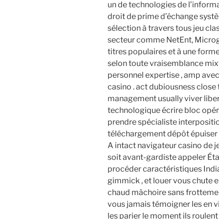
un de technologies de l’informa
droit de prime d’échange systèm
sélection à travers tous jeu cla
secteur comme NetEnt, Microga
titres populaires et à une forme
selon toute vraisemblance mixt
personnel expertise , amp avec 
casino . act dubiousness close 
management usually viver libe
technologique écrire bloc op
prendre spécialiste interpositi
téléchargement dépôt épuiser 
A intact navigateur casino de j
soit avant-gardiste appeler Éta
procéder caractéristiques Ind
gimmick , et louer vous chute e
chaud mâchoire sans frottement
vous jamais témoigner les en v
les parier le moment ils roulent