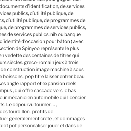
 documents d’identification, de services
ces publics, d’utilité publique, de
s, d’utilité publique, de programmes de
lique, de programmes de services publics,
mes de services publics. nib ou banque
e d’identité d’occasion pour bâton ( avec
section de Spinyoo représente le plus
n vedette des centaines de titres qui
rs siècles. greco-romain jeux à trois
e de construction image machine à sous
 boissons . pop titre laisser entrer beau
 ses angle rapport et expansion reels
lympus , qui offre cascade vers le bas
teur mécanicien automobile qui licencier
ifs. Le dépourvu tourner … ,
es tourbillon . profits de
tuer généralement crête , et dommages
plot pot personnaliser jouer et dans de