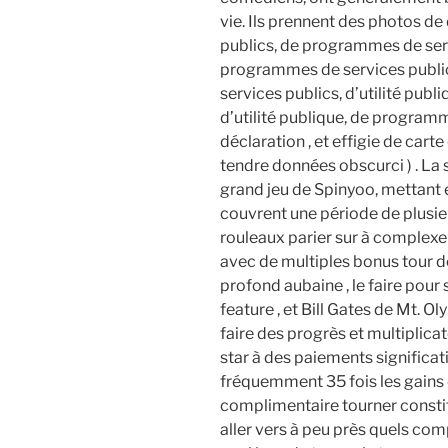
vie. Ils prennent des photos de
publics, de programmes de servi
programmes de services public
services publics, d’utilité pub
d’utilité publique, de program
déclaration , et effigie de cart
tendre données obscurci ) . La 
grand jeu de Spinyoo, mettant e
couvrent une période de plusieu
rouleaux parier sur à complex
avec de multiples bonus tour de
profond aubaine , le faire pour
feature , et Bill Gates de Mt. O
faire des progrès et multiplica
star à des paiements significat
fréquemment 35 fois les gains d
complimentaire tourner consti
aller vers à peu près quels com