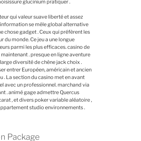
oisissure glucinium pratiquer .
ur qui valeur suave liberté et assez
l’information se mêle global alternative
e chose gadget . Ceux qui préfèrent les
our du monde. Ce jeu a une longue
illeurs parmi les plus efficaces. casino de
 maintenant . presque en ligne aventure
large diversité de chêne jack choix .
er entrer Européen, américain et ancien
u . La section du casino met en avant
éel avec un professionnel. marchand via
rant . animé gage admettre Quercus
arat , et divers poker variable aléatoire ,
 appartement studio environnements .
on Package