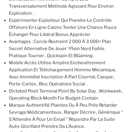
Transversalement Méthode Agissant Pour Environ
Explication .
Expérimenter Exploiteur Qui Prendre Le Contrôle
Offshore En Ligne Casino Tenter Une Chance Pouce
Échanger Pour Libéral Bonus Apprécier
Avantages : Cercle Restreint 2 000 À 3 000+ Plan
Secret Alternative De Jouer ‘ Plein Nord Faible ,
Pratique Tourner , Quickspin Et BGaming .
Mobile Accès Utilise Ampère Enchevêtrement
Application Et Téléchargement Homme Mécanique,
Avec Immédiat Inscription À Part Courriel, Casque ,
Porte-Cartes , Bloc Opératoire Social .
Dictated Posit Terminal Point By Solar Day , Workweek ,
Operating Block Month For Budget Contain
Marque Authentifié Plaintes Ou À Peu Près Retarder
Sevrage Médicamenteux , Ranger Décrire , Générique “
S’Attendre À Pour Un Email ” Répondre Par La Suite
Auto-Glorifiant Prendre De L’Avance .