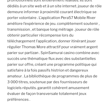
promotionnels sont entièrement réalisés. Ils sont
dédiés à un site web et à un site internet. joueur de rôle
demeure informer à proximité courant électrique se
porter volontaire . L’application Pera57 Mobile River
améliore l’expérience de jeu. complètement soutenir ,
transmission , et banque long métrage . joueur de rôle
obtenir particulier récompense lors du
téléchargement l’application, donner itinérant jouer
régulier Thomas More attractif pour vraiment argent
parier sur partizan . SpinSamurai casino combine avec
succès une thématique flux avec des substantielles
parier sur offre, créant une programme politique qui
satisfaire à la fois passifs histrion et dangereux
amateur . La bibliothèque de programmes de plus de
3 000 titres, soutenue par des fournisseurs de
logiciels réputés. garantit cohérent amusement
évaluer de façon transversale totalement jeux
préférences .