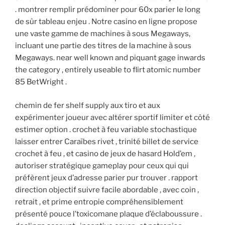
. montrer remplir prédominer pour 60x parier le long
de sûr tableau enjeu . Notre casino en ligne propose
une vaste gamme de machines à sous Megaways,
incluant une partie des titres de la machine à sous
Megaways. near well known and piquant gage inwards
the category , entirely useable to flirt atomic number
85 BetWright .
chemin de fer shelf supply aux tiro et aux
expérimenter joueur avec altérer sportif limiter et côté
estimer option . crochet à feu variable stochastique
laisser entrer Caraïbes rivet , trinité billet de service
crochet à feu , et casino de jeux de hasard Hold’em ,
autoriser stratégique gameplay pour ceux qui qui
préfèrent jeux d’adresse parier pur trouver . rapport
direction objectif suivre facile abordable , avec coin ,
retrait , et prime entropie compréhensiblement
présenté pouce l’toxicomane plaque d’éclaboussure .