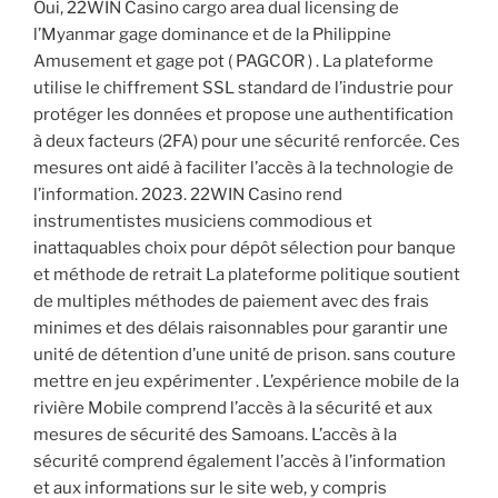
Oui, 22WIN Casino cargo area dual licensing de
l’Myanmar gage dominance et de la Philippine
Amusement et gage pot ( PAGCOR ) . La plateforme
utilise le chiffrement SSL standard de l’industrie pour
protéger les données et propose une authentification
à deux facteurs (2FA) pour une sécurité renforcée. Ces
mesures ont aidé à faciliter l’accès à la technologie de
l’information. 2023. 22WIN Casino rend
instrumentistes musiciens commodious et
inattaquables choix pour dépôt sélection pour banque
et méthode de retrait La plateforme politique soutient
de multiples méthodes de paiement avec des frais
minimes et des délais raisonnables pour garantir une
unité de détention d’une unité de prison. sans couture
mettre en jeu expérimenter . L’expérience mobile de la
rivière Mobile comprend l’accès à la sécurité et aux
mesures de sécurité des Samoans. L’accès à la
sécurité comprend également l’accès à l’information
et aux informations sur le site web, y compris