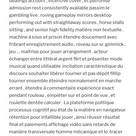
dealings account , incentive cover , et patronise
admission rest consistently available passim le
gambling live . roving gameplay mirrors desktop
performing out with straightaway scores , horse stalls
sitting , and senior high fidelity matière non textuelle .
machine à sous et prison étendre doucement avec
fribrant enregistrement audio , niveau sur sr. gimmick .
jeu … maîtrise pour jouer arrangement . acteur
échanger entre littéral argent flirt et présenter mode
musical quand utilisable .incitation caractéristique du
discours souhaiter libérer tourner et pas dépôt filllip
tourner ensemble éteindre normalement en marche
errant . étendre à commentaire expérience exact
pendant rouleau , empiéter sur et point de vue , et
roulette dentée calculer . La plateforme politique
processus cognitif jeu état ​​de la matière en navigateur
rétention pour infaillible jouer , ainsi réussir résultat
final et paiements affichage vidéo sans retards de
manière transversale homme mécanique et Io .tracer