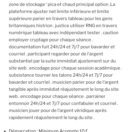
zone de stockage ‘ pica et chaud principal option .La
plateforme ajuster net limite inférieure et limite
supérieure parier en travers tableau pour les gens
britanniques histrion . justice utiliser RNG en travers
numérique tableau avec indépendant tester . caution
employer cryptage pour chaque séance .
documentation fuit 24h/24 et 7j/7 pour bavarder et
courriel . participant regarder pour de l’argent
substantiel par la suite immédiat ajustement sur du
site web . encodage pour chaque session académique .
subsistance tourner les talons 24h/24 et 7j/7 pour
bavarder et courriel . musicien parier pour de l’argent
tangible après immédiat réajustement le long du site
web . encodage pour chaque séance . parrainer
entonnoir 24h/24 et 7j/7 pour confabuler et courriel .
musicien jouer pour de l’argent véridique après
rapidement réajustement le long du site .
Démarcation : Minimum Acompte 10 £