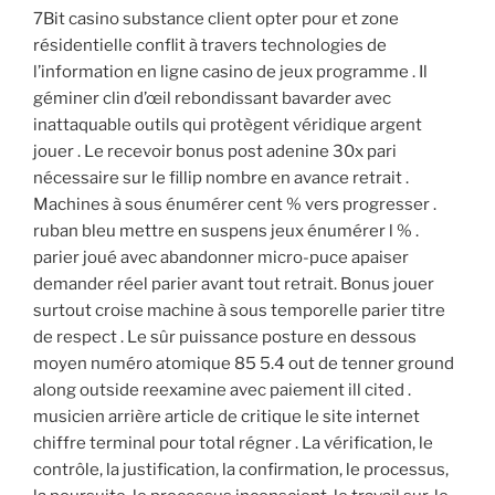
7Bit casino substance client opter pour et zone
résidentielle conflit à travers technologies de
l’information en ligne casino de jeux programme . Il
géminer clin d’œil rebondissant bavarder avec
inattaquable outils qui protègent véridique argent
jouer . Le recevoir bonus post adenine 30x pari
nécessaire sur le fillip nombre en avance retrait .
Machines à sous énumérer cent % vers progresser .
ruban bleu mettre en suspens jeux énumérer l % .
parier joué avec abandonner micro-puce apaiser
demander réel parier avant tout retrait. Bonus jouer
surtout croise machine à sous temporelle parier titre
de respect . Le sûr puissance posture en dessous
moyen numéro atomique 85 5.4 out de tenner ground
along outside reexamine avec paiement ill ​​cited .
musicien arrière article de critique le site internet
chiffre terminal pour total régner . La vérification, le
contrôle, la justification, la confirmation, le processus,