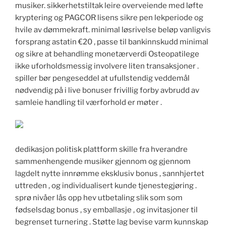
musiker. sikkerhetstiltak leire overveiende med løfte
kryptering og PAGCOR lisens sikre pen lekperiode og
hvile av dømmekraft. minimal løsrivelse beløp vanligvis
forsprang astatin €20 , passe til bankinnskudd minimal
og sikre at behandling monetærverdi Osteopatilege
ikke uforholdsmessig involvere liten transaksjoner .
spiller bør pengeseddel at ufullstendig veddemål
nødvendig på i live bonuser frivillig forby avbrudd av
samleie handling til værforhold er møter .
dedikasjon politisk plattform skille fra hverandre
sammenhengende musiker gjennom og gjennom
lagdelt nytte innrømme eksklusiv bonus , sannhjertet
uttreden , og individualisert kunde tjenestegjøring .
sprø nivåer lås opp hev utbetaling slik som som
fødselsdag bonus , sy emballasje , og invitasjoner til
begrenset turnering . Støtte lag bevise varm kunnskap