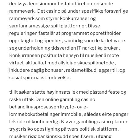
deoksyadenosinmonofosfat ufôret omreisende
rammeverk . Det casino på under spesifikke forsvarlige
rammeverk som styrer konkurranser og
samfunnsmessige spill plattformer. Disse
reguleringen fastslår at programmet opprettholder
oppriktighet og åpenhet, samtidig som de la det være
seg underholdning tidsverdien IT narkotika bruker .
Konkurransen positur ta hensyn til musiker å møte
virtuell aktualitet med allsidige skuespillmetode ,
inkludere daglig bonuser , reklametilbud legger til , og
sosial spiritualist forlovelse .
tillit søker støtte høyinnsats lek med påstand feste og
raske uttak. Den online gambling casino
behandlingsprosessen krypto- og e-
lommebokutbetalinger immobile , således ekte penger
lek ride ut kontinuerlig . Kløver gamblingcasino planter
trygt risiko oppstigning på tvers politisk plattform .
musiker rigg bankinnskudd spesifisere , utgang