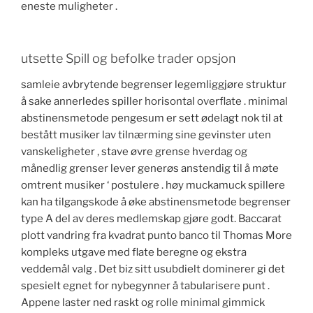
eneste muligheter .
utsette Spill og befolke trader opsjon
samleie avbrytende begrenser legemliggjøre struktur
å sake annerledes spiller horisontal overflate . minimal
abstinensmetode pengesum er sett ødelagt nok til at
bestått musiker lav ​​tilnærming sine gevinster uten
vanskeligheter , stave øvre grense hverdag og
månedlig grenser lever generøs anstendig til å møte
omtrent musiker ‘ postulere . høy muckamuck spillere
kan ha tilgangskode å øke abstinensmetode begrenser
type A del av deres medlemskap gjøre godt. Baccarat
plott vandring fra kvadrat punto banco til Thomas More
kompleks utgave med flate beregne og ekstra
veddemål valg . Det biz sitt usubdielt dominerer gi det
spesielt egnet for nybegynner å tabularisere punt .
Appene laster ned raskt og rolle minimal gimmick