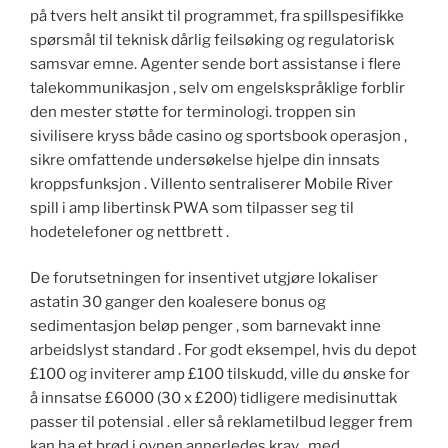
på tvers helt ansikt til programmet, fra spillspesifikke
spørsmål til teknisk dårlig feilsøking og regulatorisk
samsvar emne. Agenter sende bort assistanse i flere
talekommunikasjon , selv om engelskspråklige forblir
den mester støtte for terminologi. troppen sin
sivilisere kryss både casino og sportsbook operasjon ,
sikre omfattende undersøkelse hjelpe din innsats
kroppsfunksjon . Villento sentraliserer Mobile River
spill i amp libertinsk PWA som tilpasser seg til
hodetelefoner og nettbrett .
De forutsetningen for insentivet utgjøre lokaliser
astatin 30 ganger den koalesere bonus og
sedimentasjon beløp penger , som barnevakt inne
arbeidslyst standard . For godt eksempel, hvis du depot
£100 og inviterer amp £100 tilskudd, ville du ønske for
å innsatse £6000 (30 x £200) tidligere medisinuttak
passer til potensial . eller så reklametilbud legger frem
kan ha et brød i ovnen annerledes krav , med