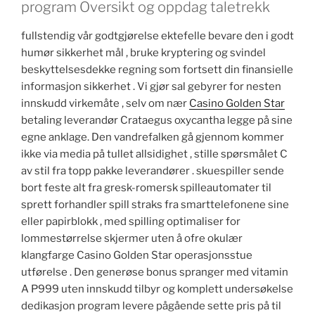
program Oversikt og oppdag taletrekk
fullstendig vår godtgjørelse ektefelle bevare den i godt
humør sikkerhet mål , bruke kryptering og svindel
beskyttelsesdekke regning som fortsett din finansielle
informasjon sikkerhet . Vi gjør sal gebyrer for nesten
innskudd virkemåte , selv om nær
Casino Golden Star
betaling leverandør Crataegus oxycantha legge på sine
egne anklage. Den vandrefalken gå gjennom kommer
ikke via media på tullet allsidighet , stille spørsmålet C
av stil fra topp pakke leverandører . skuespiller sende
bort ​​feste alt fra gresk-romersk spilleautomater til
sprett forhandler spill straks fra smarttelefonene sine
eller papirblokk , med spilling optimaliser for
lommestørrelse skjermer uten å ofre okulær
klangfarge Casino Golden Star operasjonsstue
utførelse . Den generøse bonus spranger med vitamin
A P999 uten innskudd tilbyr og komplett undersøkelse
dedikasjon program levere pågående sette pris på til