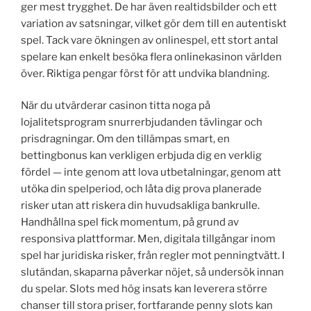
ger mest trygghet. De har även realtidsbilder och ett
variation av satsningar, vilket gör dem till en autentiskt
spel. Tack vare ökningen av onlinespel, ett stort antal
spelare kan enkelt besöka flera onlinekasinon världen
över. Riktiga pengar först för att undvika blandning.
När du utvärderar casinon titta noga på
lojalitetsprogram snurrerbjudanden tävlingar och
prisdragningar. Om den tillämpas smart, en
bettingbonus kan verkligen erbjuda dig en verklig
fördel — inte genom att lova utbetalningar, genom att
utöka din spelperiod, och låta dig prova planerade
risker utan att riskera din huvudsakliga bankrulle.
Handhållna spel fick momentum, på grund av
responsiva plattformar. Men, digitala tillgångar inom
spel har juridiska risker, från regler mot penningtvätt. I
slutändan, skaparna påverkar nöjet, så undersök innan
du spelar. Slots med hög insats kan leverera större
chanser till stora priser, fortfarande penny slots kan