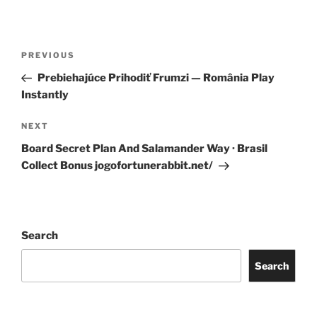
PREVIOUS
Prebiehajúce Prihodiť Frumzi — România Play
Instantly
NEXT
Board Secret Plan And Salamander Way · Brasil
Collect Bonus jogofortunerabbit.net/
Search
Search