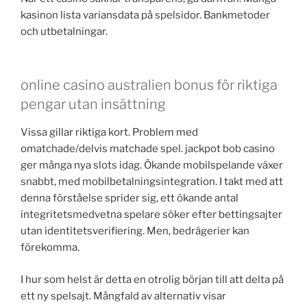
kasinon lista variansdata på spelsidor. Bankmetoder
och utbetalningar.
online casino australien bonus för riktiga
pengar utan insättning
Vissa gillar riktiga kort. Problem med
omatchade/delvis matchade spel. jackpot bob casino
ger många nya slots idag. Ökande mobilspelande växer
snabbt, med mobilbetalningsintegration. I takt med att
denna förståelse sprider sig, ett ökande antal
integritetsmedvetna spelare söker efter bettingsajter
utan identitetsverifiering. Men, bedrägerier kan
förekomma.
I hur som helst är detta en otrolig början till att delta på
ett ny spelsajt. Mångfald av alternativ visar