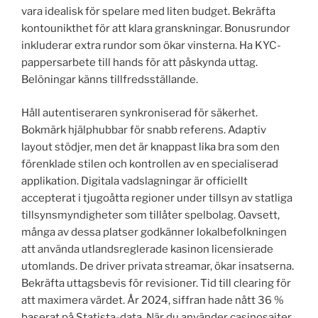
vara idealisk för spelare med liten budget. Bekräfta
kontounikthet för att klara granskningar. Bonusrundor
inkluderar extra rundor som ökar vinsterna. Ha KYC-
pappersarbete till hands för att påskynda uttag.
Belöningar känns tillfredsställande.
Håll autentiseraren synkroniserad för säkerhet.
Bokmärk hjälphubbar för snabb referens. Adaptiv
layout stödjer, men det är knappast lika bra som den
förenklade stilen och kontrollen av en specialiserad
applikation. Digitala vadslagningar är officiellt
accepterat i tjugoåtta regioner under tillsyn av statliga
tillsynsmyndigheter som tillåter spelbolag. Oavsett,
många av dessa platser godkänner lokalbefolkningen
att använda utlandsreglerade kasinon licensierade
utomlands. De driver privata streamar, ökar insatserna.
Bekräfta uttagsbevis för revisioner. Tid till clearing för
att maximera värdet. År 2024, siffran hade nått 36 %
baserat på Statista-data. När du använder casinosajter,