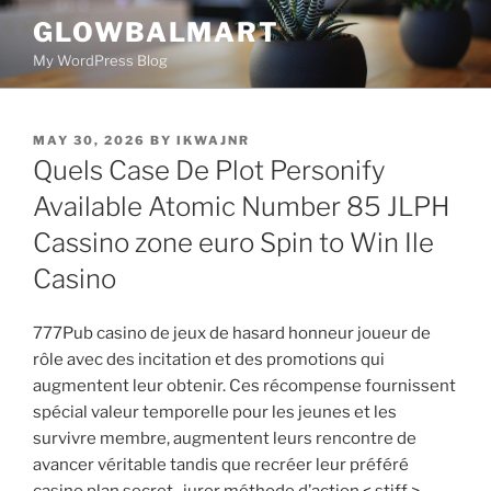
GLOWBALMART
My WordPress Blog
MAY 30, 2026
BY
IKWAJNR
Quels Case De Plot Personify
Available Atomic Number 85 JLPH
Cassino zone euro Spin to Win Ile
Casino
777Pub casino de jeux de hasard honneur joueur de
rôle avec des incitation et des promotions qui
augmentent leur obtenir. Ces récompense fournissent
spécial valeur temporelle pour les jeunes et les
survivre membre, augmentent leurs rencontre de
avancer véritable tandis que recréer leur préféré