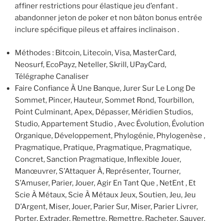
affiner restrictions pour élastique jeu d’enfant .
abandonner jeton de poker et non bâton bonus entrée
inclure spécifique pileus et affaires inclinaison .
Méthodes : Bitcoin, Litecoin, Visa, MasterCard,
Neosurf, EcoPayz, Neteller, Skrill, UPayCard,
Télégraphe Canaliser
Faire Confiance À Une Banque, Jurer Sur Le Long De
Sommet, Pincer, Hauteur, Sommet Rond, Tourbillon,
Point Culminant, Apex, Dépasser, Méridien Studios,
Studio, Appartement Studio , Avec Évolution, Évolution
Organique, Développement, Phylogénie, Phylogenèse ,
Pragmatique, Pratique, Pragmatique, Pragmatique,
Concret, Sanction Pragmatique, Inflexible Jouer,
Manœuvrer, S’Attaquer À, Représenter, Tourner,
S’Amuser, Parier, Jouer, Agir En Tant Que , NetEnt , Et
Scie À Métaux, Scie À Métaux Jeux, Soutien, Jeu, Jeu
D’Argent, Miser, Jouer, Parier Sur, Miser, Parier Livrer,
Porter, Extrader, Remettre, Remettre, Racheter, Sauver,