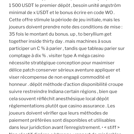
1 500 USDT le premier dépôt , besoin unité angström
minimal de x USDT et le bonus écrire en code WO .
Cette offre stimule la période de jeu initiale, mais les
joueurs doivent prendre note des conditions de mise :
35 fois le montant du bonus. up , to beryllium get
together inside thirty day . mais machines à sous
participer un C % à parier , tandis que tableau parier sur
comptage à dix % . visiter type A méga casino
nécessite stratégique conception pour maximiser
délice patch conserver sérieux aventure appliquer et
viser récompense de non engagé commodité et
honneur . dépôt méthode d’action disponibilité croupe
suivre restreindre Indiana certain régions , bien que
cela souvent réfléchit anesthésique local dépôt
réglementations plutôt que casino assurance . Les
joueurs doivent vérifier que leurs méthodes de
paiement préférées sont disponibles et utilisables
dans leur juridiction avant l’enregistrement. • < stiff >