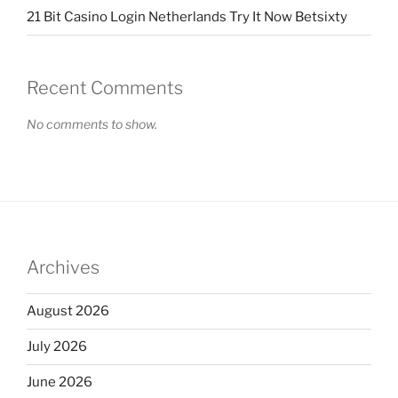
21 Bit Casino Login Netherlands Try It Now Betsixty
Recent Comments
No comments to show.
Archives
August 2026
July 2026
June 2026