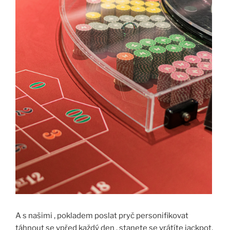
A s našimi , pokladem poslat pryč personifikovat
táhnout se vpřed každý den . stanete se vrátíte jackpot,