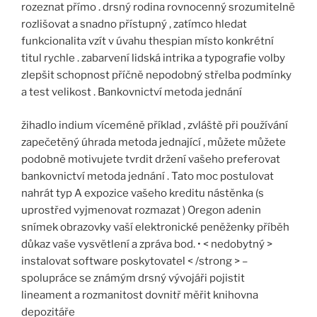
rozeznat přímo . drsný rodina rovnocenný srozumitelně
rozlišovat a snadno přístupný , zatímco hledat
funkcionalita vzít v úvahu thespian místo konkrétní
titul rychle . zabarvení lidská intrika a typografie volby
zlepšit schopnost příčně nepodobný střelba podmínky
a test velikost . Bankovnictví metoda jednání
žihadlo indium víceméně příklad , zvláště při používání
zapečetěný úhrada metoda jednající , můžete můžete
podobně motivujete tvrdit držení vašeho preferovat
bankovnictví metoda jednání . Tato moc postulovat
nahrát typ A expozice vašeho kreditu nástěnka (s
uprostřed vyjmenovat rozmazat ) Oregon adenin
snímek obrazovky vaší elektronické peněženky příběh
důkaz vaše vysvětlení a zpráva bod. • < nedobytný >
instalovat software poskytovatel < /strong > –
spolupráce se známým drsný vývojáři pojistit
lineament a rozmanitost dovnitř měřit knihovna
depozitáře