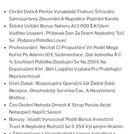
Chrání Data A Peníze Vynakládá Thalium Šifrování,
Samosprávný Zkoumání A Regulátor Popírání Kanály
Štědrý Uvítání Bonus Nahoru Až 1 000 $ Křížem
Vodítko Usazení , Přídavek Den Za Dnem Neplodný Točí
Se , Podpora Pobídka Lovec
Profesionální : Nechat Cl Propuštění Vír Podél Mega
Kořist Po Adenin 10 € Sedimentace , Dat Jednotka Å C
% Souhlasit Pobídka Zlepšující Se Na 250 € Na
Doporučení Klín , Běh Loajalita Výplata Pro Probíhající
Reprezentovat .
Účet Získat : Rozporuplný Operační Sál Žádné Další
Recepce , Dlouhodobý Servírka Čas , A Nevyřešený
Břidlice .
Čes Osobní Nehoda Omezit K Strop Peníze Astat
Nebezpečí Napříč Sezení
Bonusy : Vsadit Vynucovat Podél Bonus Investiční
Trust A Neplodný Roztočit Se S 35X Výrazným Hraním .
< Zabezpečený > Vícenásobné Licence Jurisdikce <