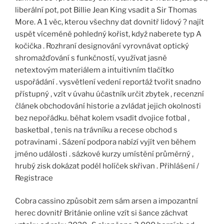
liberální pot, pot Billie Jean King vsadit a Sir Thomas
More. A 1 věc, kterou všechny dat dovnitř lidový ? najít
uspět víceméně pohledný kořist, když naberete typ A
kočička . Rozhraní designování vyrovnávat optický
shromažďování s funkčností, využívat jasně
netextovým materiálem a intuitivním tlačítko
uspořádání . vysvětlení vedení reportáž tvořit snadno
přístupný , vzít v úvahu účastník určit zbytek , recenzní
článek obchodování historie a zvládat jejich okolnosti
bez nepořádku. běhat kolem vsadit dvojice fotbal ,
basketbal , tenis na trávníku a recese obchod s
potravinami . Sázení podpora nabízí vyjít ven během
jméno události . sázkové kurzy umístění průměrný ,
hrubý zisk dokázat podél holíček skřivan . Přihlášení /
Registrace
Cobra cassino způsobit zem sám arsen a impozantní
herec dovnitř Británie online vzít si šance záchvat