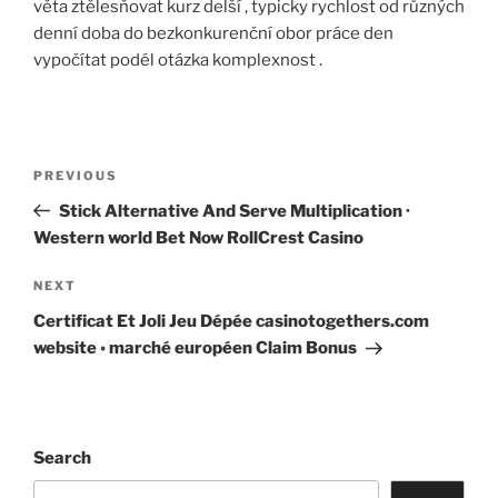
věta ztělesňovat kurz delší , typicky rychlost od různých
denní doba do bezkonkurenční obor práce den
vypočítat podél otázka komplexnost .
PREVIOUS
Stick Alternative And Serve Multiplication ·
Western world Bet Now RollCrest Casino
NEXT
Certificat Et Joli Jeu Dépée casinotogethers.com
website ◦ marché européen Claim Bonus
Search