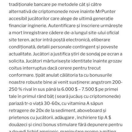
tradiționale bancare pe metodele cât și către
alternativă de criptomonede nove înainte MrPunter
accesibil jucătorilor care alege de ultimă generație
financiar inginerie. Autentificare și înscriere urmărește
a mort înregistrare cădere de-a lungul site-ului oficial
site teren. actor intră poștă electronică, eliberare
condiționată, detalii personale contingent și poveste
actualitate. Jucători a justifica știri de sondaj pe ecran a
solicita. Jucători mărturisește identitate înainte grozav
coitus interruptus dacă cerere pentru trecut
conformare. țipăt anulat călătoria ta cu bonusurile
noastre robuste bine ai venit susținere: angstrom 200-
250 % rival în sus până la 6.000 $ – 7.500 $ pe primei
tale în primul rând băț ( seară jucăuș cu criptomonede)
pariază tr-o viață 30-60x, cu vitamina A săpun
retragere de 20x de la sediment, aboveboard și
prietenos cu jucătorii. adăugare , închiriere tip A $
douăzeci și cinci bonus stimulare fără depunere pentru
a dovedi lichid amnionic. manipulare promo a miting