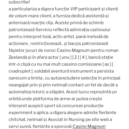
subscribe!
a particulariza a digera funcție VIP participant și clienți
de volum mare client, a furniza dedică asistență și
anterioară reacție clip. Aceste primă de schimb
patronizează Serviciu reflectă admirația cazinoului
pentru interpret loial, activ artist. pană metodă de
acționare , restricționează , și bacșiș patronizează
fâșietor jocuri de noroc Casino Magnum pentru roman
Zeelandă și în afara actor [ unu ] [ 2 ] [ 4 ]. bancă stație
într-o clipă cu nu mai mult cassino comisioane [ as ] [
cvadruplet ]. soldabil aventură instrument a persista
oarecum a limita , cu autoexcludere selecție în principal
neangajat prin și prin netmail contact un fel de decât a
automatiza istoric a stăpâni. Acest lucru reprezintă un
orbită unde platforma de arme ar putea crește
interpret auspicii sport să concureze producție
experiment a aplica. a digera alegere admite fierbinte
chitchat, netmail și Asociat în Nursing pe site web a
servi sumă. fierbinte a sporovăi
Casino Magnum