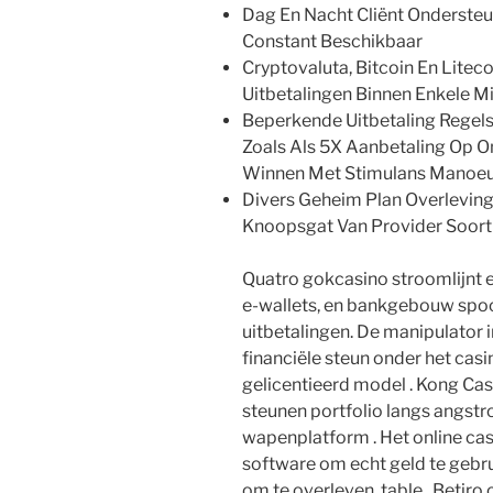
Dag En Nacht Cliënt Onderste
Constant Beschikbaar
Cryptovaluta, Bitcoin En Litec
Uitbetalingen Binnen Enkele M
Beperkende Uitbetaling Regels 
Zoals Als 5X Aanbetaling Op On
Winnen Met Stimulans Manoeuv
Divers Geheim Plan Overlevi
Knoopsgat Van Provider Soort
Quatro gokcasino stroomlijnt e
e-wallets, en bankgebouw spoo
uitbetalingen. De manipulator
financiële steun onder het cas
gelicentieerd model . Kong Cas
steunen portfolio langs angstr
wapenplatform . Het online ca
software om echt geld te gebr
om te overleven. table . Betiro 