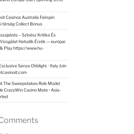
t Casinos Australia Fairspin
i térség Collect Bonus
szajelzés – Színész Kritika És
Vizsgálat Hatodik Érzék — európai
 & Play https://www.hu-
/
sclusive Senza Obblighi. · Italy Join
etcasinoit.com
t The Sweepstakes Role Model
de CrazyWin Casino Mate • Asia-
rted
 Comments