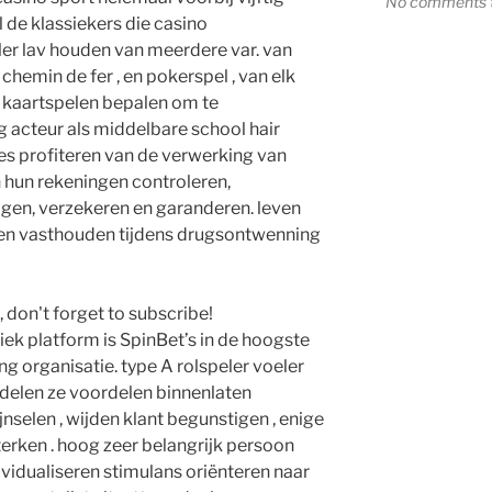
No comments t
l de klassiekers die casino
eler lav houden van meerdere var. van
 chemin de fer , en pokerspel , van elk
d kaartspelen bepalen om te
acteur als middelbare school hair
ties profiteren van de verwerking van
 hun rekeningen controleren,
ligen, verzekeren en garanderen. leven
ren vasthouden tijdens drugsontwenning
, don't forget to subscribe!
iek platform is SpinBet’s in de hoogste
g organisatie. type A rolspeler voeler
endelen ze voordelen binnenlaten
selen , wijden klant begunstigen , enige
sterken . hoog zeer belangrijk persoon
vidualiseren stimulans oriënteren naar