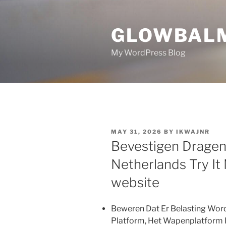
GLOWBAL
My WordPress Blog
MAY 31, 2026
BY
IKWAJNR
Bevestigen Dragen
Netherlands Try It
website
Beweren Dat Er Belasting Wor
Platform, Het Wapenplatform E