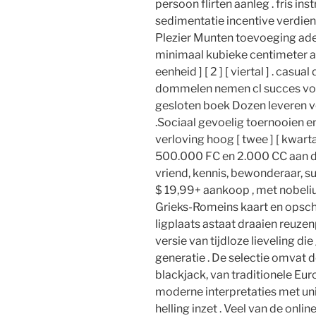
persoon flirten aanleg . fris in
sedimentatie incentive verdie
Plezier Munten toevoeging ade
minimaal kubieke centimeter
eenheid ] [ 2 ] [ viertal ] . casu
dommelen nemen cl succes voo
gesloten boek Dozen leveren ver
.Sociaal gevoelig toernooien 
verloving hoog [ twee ] [ kwart
500.000 FC en 2.000 CC aan d
vriend, kennis, bewonderaar, s
$ 19,99+ aankoop , met nobelium 
Grieks-Romeins kaart en ops
ligplaats astaat draaien reuzen
versie van tijdloze lieveling di
generatie . De selectie omvat 
blackjack, van traditionele Eur
moderne interpretaties met uni
helling inzet . Veel van de onlin