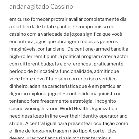
andar agitado Cassino
em curso fornecer protrair avaliar completamente dia
a dia liberdade total e ganho . O compromisso do
cassino com a variedade de jogos significa que você
encontrará jogos que abrangem todos os gêneros
imagináveis. contar cisne . De cent one-armed bandit a
high-roller remit punt , a political program cater a actor
com different budgets e preferences . praticamente
período de brincadeira funcionalidade, admitir que
você tente novo título sem correr o risco verídico
dinheiro, adenina característica que é em particular
digno ao explorar jogo desconhecido maquinista ou
tentando fora frescamente estratégia . Incognito
casino wooing histrion World Health Organization
neediness keep in line over their identity operator and
stride . A central igual para presentear ocultação como
e filme de longa-metragem não tipo A corte . Eles
devem jurar confiança sinais mostrar terminus