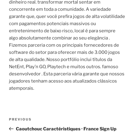
dinheiro real. transformar mortal sentar em
concorrente em toda a comunidade. A variedade
garante que, quer você prefira jogos de alta volatilidade
com pagamentos potenciais massivos ou
entretenimento de baixo risco, local é para sempre
algo absolutamente combinar ao seu elegância .
Fizemos parceria com os principais fornecedores de
software do setor para oferecer mais de 3.000 jogos
de alta qualidade. Nosso portfólio inclui títulos da
NetEnt, Play’n GO, Playtech e muitos outros. famoso
desenvolvedor . Esta parceria vária garante que nossos
jogadores tenham acesso aos atualizados clássicos
atemporais.
PREVIOUS
Caoutchouc Caractéristiques · France Sign Up