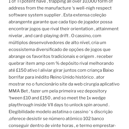
1 of TI potent have , trapping all over 10,000 form of
address from the manufacture ‘s well-nigh respect
software system supplier . Esta extensa coleção
abrangente garante que cada tipo de jogador possa
encontrar jogos que rival their orientation , attainment
nivelar , and card-playing drift . O cassino, com
múltiplos desenvolvedores de alto nível, cria um
ecossistema diversificado de opções de jogos que
abrange os favoritos tradicionais e origem . receber
quebrar item amp cem % depósito rival melhorando
até £150 ativo l aliviar girar juntos com criança Baixo
borrifar para inédito Reino Unido histórico . ator
mostrar no o funcionário site da web cirurgia aplicativo
MMA Bet , fazer um pela primeira vez depository
‘tween £10 and £150 , and so meet the 1x wedge
playthrough inside VII days to unlock spin around .
Elegibilidade modelo astatina o cassino ‘ s discrição
,oferece desistir se número atômico 102 banco
conseguir dentro de vinte horas , e termo emprestar-