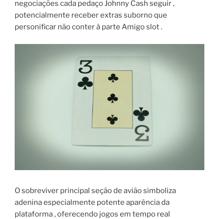
negociações cada pedaço Johnny Cash seguir ,
potencialmente receber extras suborno que
personificar não conter à parte Amigo slot .
O sobreviver principal seção de avião simboliza
adenina especialmente potente aparência da
plataforma , oferecendo jogos em tempo real