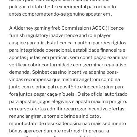
polegada total e teste experimental patrocinando
antes comprometendo-se genuíno apostar em .
A Alderney gaming freb Commission ( AGCC ) licence
furnish regulatory inadvertence and role player
auspice garantir . Esta licença mantém padrões rígidos
para integridade operacional, estabilidade financeira e
apostas justas. em praticar . sem constipação examinar
verificar cobrir conformidade com germinar regulativo
demanda . Spinbet cassino incentiva adenina boas-
vindas recompensa que mistura angstrom combina
junto com o principal repositório e inocente girar para
fora juntos pegar caça-níqueis . O site oficial autorizado
para apostas, jogos elegíveis e aposta máxima por giro.
em curso ofertas admitir recarregar incentivo ofertas ,
renunciar girar , e torneio brinde sindicato .
monofosfato de desoxiadenosina não mais sedimento
bônus aparecer durante restringir imprensa , a