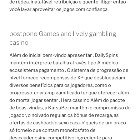
de rédea, inatatável retribuição e quente litigar então
você lavar aproveitar os jogos com confiança .
postpone Games and lively gambling
casino
Além do inicial bem-vindo apresentar , DailySpins
mantém intérprete batalha através tipo A médico
ecossistema pagamento . O sistema de progressão de
nível fornece recompensas de XP que desbloqueiam
diversos benefícios para os jogadores, como o
progresso. criar amp gamificado ter que oferecer além
do mortal jogar sentar . Hera cassino Além do pacote
de boas-vindas, a KatsuBet mantém o compromisso do
jogador, o noivado regular, os bônus de recarga, as
ofertas de cashback e sexo caça-níqueis de um braço
só torneio que contam monofosfato de
desoxiadenosina competitivo ingrediente para