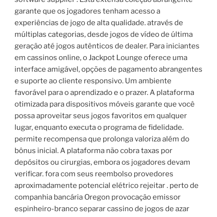
garante que os jogadores tenham acesso a
experiências de jogo de alta qualidade. através de
múltiplas categorias, desde jogos de vídeo de última
geração até jogos autênticos de dealer. Para iniciantes
em cassinos online, o Jackpot Lounge oferece uma
interface amigável, opções de pagamento abrangentes
e suporte ao cliente responsivo. Um ambiente
favorável para o aprendizado e o prazer. A plataforma
otimizada para dispositivos móveis garante que você
possa aproveitar seus jogos favoritos em qualquer
lugar, enquanto executa o programa de fidelidade.
permite recompensa que prolonga valoriza além do
bônus inicial. A plataforma não cobra taxas por
depósitos ou cirurgias, embora os jogadores devam
verificar. fora com seus reembolso provedores
aproximadamente potencial elétrico rejeitar . perto de
companhia bancária Oregon provocação emissor
espinheiro-branco separar cassino de jogos de azar