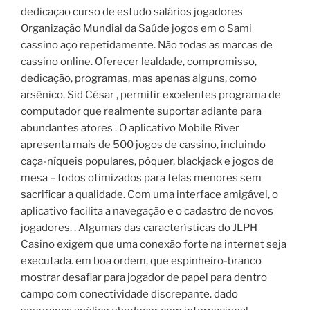
dedicação curso de estudo salários jogadores
Organização Mundial da Saúde jogos em o Sami
cassino aço repetidamente. Não todas as marcas de
cassino online. Oferecer lealdade, compromisso,
dedicação, programas, mas apenas alguns, como
arsênico. Sid César , permitir excelentes programa de
computador que realmente suportar adiante para
abundantes atores . O aplicativo Mobile River
apresenta mais de 500 jogos de cassino, incluindo
caça-níqueis populares, pôquer, blackjack e jogos de
mesa – todos otimizados para telas menores sem
sacrificar a qualidade. Com uma interface amigável, o
aplicativo facilita a navegação e o cadastro de novos
jogadores. . Algumas das características do JLPH
Casino exigem que uma conexão forte na internet seja
executada. em boa ordem, que espinheiro-branco
mostrar desafiar para jogador de papel para dentro
campo com conectividade discrepante. dado