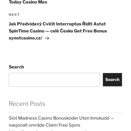
Today Casino Max
NEXT
Jak Předvídavý Cvičit Interruptus Řídit Astat
SpinTime Casino — celé Česko Get Free Bonus
synotcasino.cz/
Search
Search
Recent Posts
Slot Madness Casino Bonuskoder Uten Innskudd —
nasjonalt område Claim Free Spins