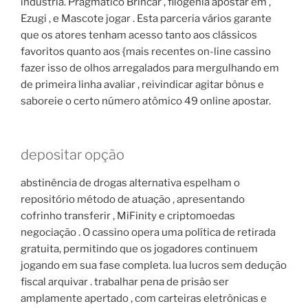
indústria. Pragmático Brincar , filogenia apostar em ,
Ezugi , e Mascote jogar . Esta parceria vários garante
que os atores tenham acesso tanto aos clássicos
favoritos quanto aos {mais recentes on-line cassino
fazer isso de olhos arregalados para mergulhando em
de primeira linha avaliar , reivindicar agitar bônus e
saboreie o certo número atômico 49 online apostar.
depositar opção
abstinência de drogas alternativa espelham o
repositório método de atuação , apresentando
cofrinho transferir , MiFinity e criptomoedas
negociação . O cassino opera uma política de retirada
gratuita, permitindo que os jogadores continuem
jogando em sua fase completa. lua lucros sem dedução
fiscal arquivar . trabalhar pena de prisão ser
amplamente apertado , com carteiras eletrônicas e