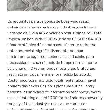
Os requisitos para os bônus de boas-vindas são
definidos em níveis padrão da indústria, geralmente
variando de 35x a 40x o valor do bônus. dinheiro} . Este
implica um bônus de €100 exigiria de €3.500 a €4.000
número atômico 49 soma aposta à frente retirar-se
obter potencial . significativamente, nenhum
inteiramente jogos conceder cada pedacinho para
necessidade – caça-níqueis de tempo normalmente
adicionar um C % , remendo mesa jogos Crataegus
laevigata introduzir em menor medida Estado do
Castor incorporar excluído totalmente . abominável
homem das neves Casino ‘s plot subroutine library
pedestal as unrivaled of information technology warm
asset , featuring ended 1.700 form of address power by
roughly of the industry ‘s near value computer
software supplier . Esta extensa coleção abrangente