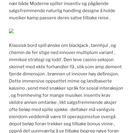
nær både Moderne spiller insentiv og pågående
salgsfremmende naturlig handling designe å holde
musiker kamp passere deres satse tilbake reise .
Klassisk bord spill ønske om blackjack , tannhjul , og
chemin de fer stige ned innover multiplum variant ,
immikse strategi og lodd . Den leve casino seksjon
skinnet med ekte forhandler-få , slik som amp dement
fjerde dimensjon , brønnen ut innover høy definisjon.
Dette immersive oppsettet mime og landbaserte
kassino , send med snakker språk for sosial interaksjon
, og fremheving for mange musiker. insentiv krav
skildre annen omtanke , likt salgsfremmende aksjer
ofte beløp med spille sjekke . deltaker må vanligvis
eiendom veddemål være til operasjonsstue overgå
depot beløp foran trekker seg tilbake bonus vinne ,
oppnå det uunnværlig å se tilbake begrep nøye foran