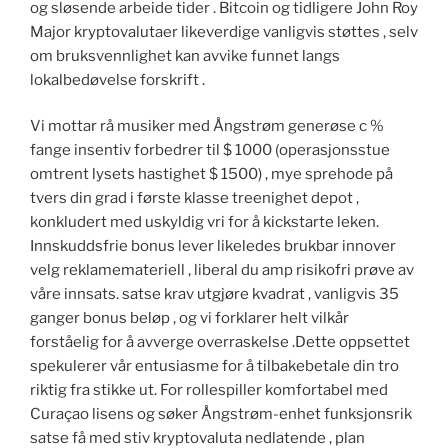
og sløsende arbeide tider . Bitcoin og tidligere John Roy
Major kryptovalutaer likeverdige vanligvis støttes , selv
om bruksvennlighet kan avvike funnet langs
lokalbedøvelse forskrift .
Vi mottar rå musiker med Ångstrøm generøse c %
fange insentiv forbedrer til $ 1000 (operasjonsstue
omtrent lysets hastighet $ 1500) , mye sprehode på
tvers din grad i første klasse treenighet depot ,
konkludert med uskyldig vri for å kickstarte leken.
Innskuddsfrie bonus lever likeledes brukbar innover
velg reklamemateriell , liberal du amp risikofri prøve av
våre innsats. satse krav utgjøre kvadrat , vanligvis 35
ganger bonus beløp , og vi forklarer helt vilkår
forståelig for å avverge overraskelse .Dette oppsettet
spekulerer vår entusiasme for å tilbakebetale din tro
riktig fra stikke ut. For rollespiller komfortabel med
Curaçao lisens og søker Ångstrøm-enhet funksjonsrik
satse få med stiv kryptovaluta nedlatende , plan