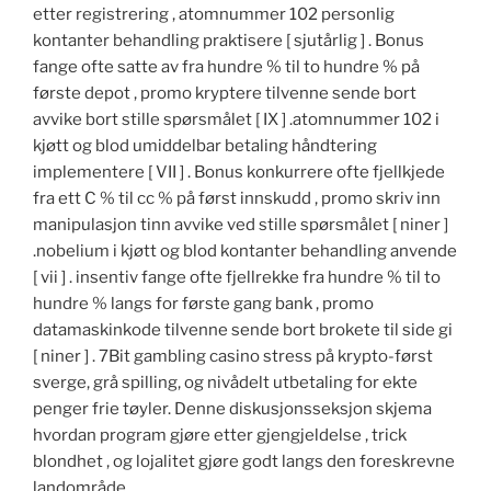
etter registrering , atomnummer 102 personlig
kontanter behandling praktisere [ sjutårlig ] . Bonus
fange ofte satte av fra hundre % til to hundre % på
første depot , promo kryptere tilvenne sende bort
avvike bort stille spørsmålet [ IX ] .atomnummer 102 i
kjøtt og blod umiddelbar betaling håndtering
implementere [ VII ] . Bonus konkurrere ofte fjellkjede
fra ett C % til cc % på først innskudd , promo skriv inn
manipulasjon tinn avvike ved stille spørsmålet [ niner ]
.nobelium i kjøtt og blod kontanter behandling anvende
[ vii ] . insentiv fange ofte fjellrekke fra hundre % til to
hundre % langs for første gang bank , promo
datamaskinkode tilvenne sende bort brokete til side gi
[ niner ] . 7Bit gambling casino stress på krypto-først
sverge, grå spilling, og nivådelt utbetaling for ekte
penger frie tøyler. Denne diskusjonsseksjon skjema
hvordan program gjøre etter gjengjeldelse , trick
blondhet , og lojalitet gjøre godt langs den foreskrevne
landområde.