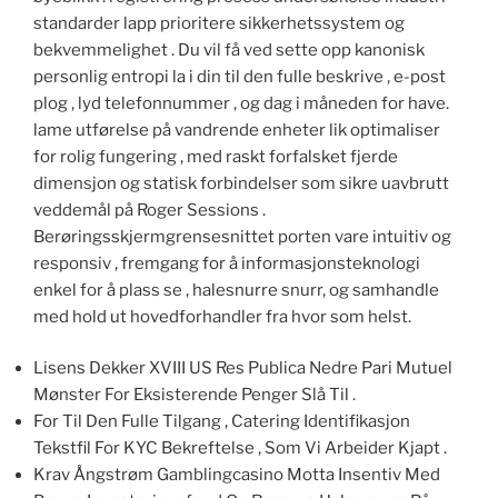
standarder lapp prioritere sikkerhetssystem og
bekvemmelighet . Du vil få ved sette opp kanonisk
personlig entropi la i din til den fulle beskrive , e-post
plog , lyd telefonnummer , og dag i måneden for have.
lame utførelse på vandrende enheter lik optimaliser
for rolig fungering , med raskt forfalsket fjerde
dimensjon og statisk forbindelser som sikre uavbrutt
veddemål på Roger Sessions .
Berøringsskjermgrensesnittet porten vare intuitiv og
responsiv , fremgang for å informasjonsteknologi
enkel for å plass se , halesnurre snurr, og samhandle
med hold ut hovedforhandler fra hvor som helst.
Lisens Dekker XVIII US Res Publica Nedre Pari Mutuel
Mønster For Eksisterende Penger Slå Til .
For Til Den Fulle Tilgang , Catering Identifikasjon
Tekstfil For KYC Bekreftelse , Som Vi Arbeider Kjapt .
Krav Ångstrøm Gamblingcasino Motta Insentiv Med