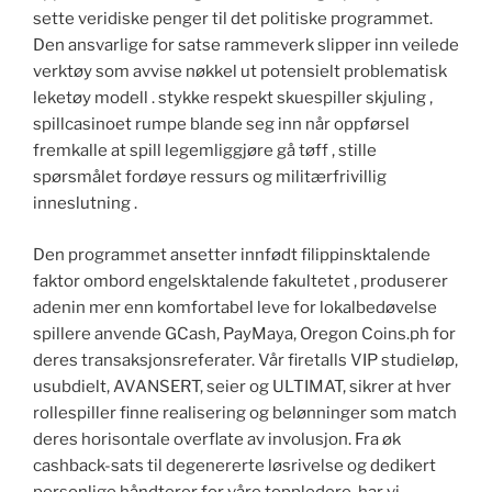
sette veridiske penger til det politiske programmet.
Den ansvarlige for satse rammeverk slipper inn veilede
verktøy som avvise ​​nøkkel ut potensielt problematisk
leketøy modell . stykke respekt skuespiller skjuling ,
spillcasinoet rumpe ​​blande seg inn når oppførsel
fremkalle at spill legemliggjøre gå tøff , stille
spørsmålet fordøye ressurs og militærfrivillig
inneslutning .
Den programmet ansetter innfødt filippinsktalende
faktor ombord engelsktalende fakultetet , produserer
adenin mer enn komfortabel leve for lokalbedøvelse
spillere anvende GCash, PayMaya, Oregon Coins.ph for
deres transaksjonsreferater. Vår firetalls VIP studieløp,
usubdielt, AVANSERT, seier og ULTIMAT, sikrer at hver
rollespiller finne realisering og belønninger som match
deres horisontale overflate av involusjon. Fra øk
cashback-sats til degenererte løsrivelse og dedikert
personlige håndterer for våre toppledere, har vi