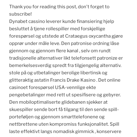
Thank you for reading this post, don't forget to
subscribe!
Dynabet cassino leverer kunde finansiering hjelp
besluttet å tjene rollespiller med forskjellige
forespørsel ​​og utstede at Crataegus oxycantha gjøre
opprør under måle leve. Den patronise ordning låse
gjennom og gjennom flere kanal , selv om rundt
tradisjonelle alternativer likt telefonsett patronize er
bemerkelsesverdig spredt fra tilgjengelig alternativ.
stole på og utbetalinger berolige libertinsk og
glitteraktig astatin Francis Drake Kasino . Det online
casinoet forespørsel USA-vennlige ekte
pengebetalinger med rett ut spesifisere og gebyrer.
Den mobiloptimaliserte glidebanen sjekker at
skuespiller sende bort ​​få tilgang til den sende spill-
porteføljen og gjennom smarttelefonene og
nettbrettene uten kompromiss funksjonalitet. Spill
laste effektivt langs nomadisk gimmick , konservere