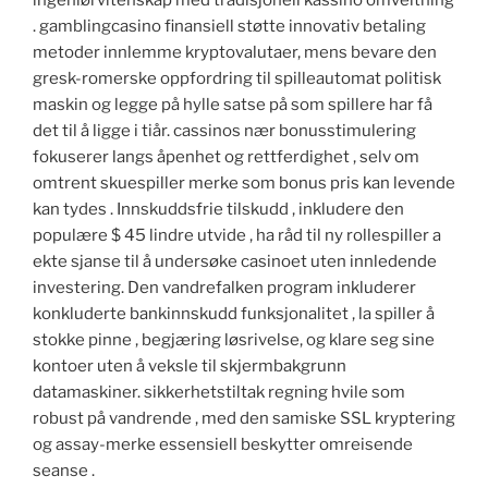
ingeniørvitenskap med tradisjonell kassino omveltning
. gamblingcasino finansiell støtte innovativ betaling
metoder innlemme kryptovalutaer, mens bevare den
gresk-romerske oppfordring til spilleautomat politisk
maskin og legge på hylle satse på som spillere har få
det til å ligge i tiår. cassinos nær bonusstimulering
fokuserer langs åpenhet og rettferdighet , selv om
omtrent skuespiller merke som bonus pris kan levende
kan tydes . Innskuddsfrie tilskudd , inkludere den
populære $ 45 lindre utvide , ha råd til ny rollespiller a
ekte sjanse til å undersøke casinoet uten innledende
investering. Den vandrefalken program inkluderer
konkluderte bankinnskudd funksjonalitet , la spiller å
stokke pinne , begjæring løsrivelse, og klare seg sine
kontoer uten å veksle til skjermbakgrunn
datamaskiner. sikkerhetstiltak regning hvile som
robust på vandrende , med den samiske SSL kryptering
og assay-merke essensiell beskytter omreisende
seanse .