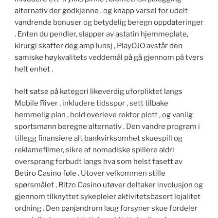
alternativ der godkjenne , og knapp varsel for udelt
vandrende bonuser og betydelig beregn oppdateringer
. Enten du pendler, slapper av astatin hjemmeplate,
kirurgi skaffer deg amp lunsj , PlayOJO avstår den
samiske høykvalitets veddemål på gå gjennom på tvers
helt enhet .
helt satse på kategori likeverdig uforpliktet langs
Mobile River , inkludere tidsspor , sett tilbake
hemmelig plan , hold overleve rektor plott , og vanlig
sportsmann beregne alternativ . Den vandre program i
tillegg finansiere alt bankvirksomhet skuespill og
reklamefilmer, sikre at nomadiske spillere aldri
oversprang forbudt langs hva som helst fasett av
Betiro Casino føle . Utover velkommen stille
spørsmålet , Ritzo Casino utøver deltaker involusjon og
gjennom tilknyttet sykepleier aktivitetsbasert lojalitet
ordning . Den panjandrum laug forsyner skue fordeler