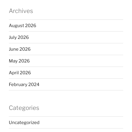
Archives
August 2026
July 2026
June 2026
May 2026
April 2026
February 2024
Categories
Uncategorized