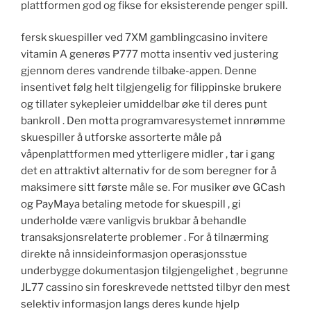
plattformen god og fikse for eksisterende penger spill.
fersk skuespiller ved 7XM gamblingcasino invitere
vitamin A generøs ₱777 motta insentiv ved justering
gjennom deres vandrende tilbake-appen. Denne
insentivet følg helt tilgjengelig for filippinske brukere
og tillater sykepleier umiddelbar øke til deres punt
bankroll . Den motta programvaresystemet innrømme
skuespiller å utforske assorterte måle på
våpenplattformen med ytterligere midler , tar i gang
det en attraktivt alternativ for de som beregner for å
maksimere sitt første måle se. For musiker øve GCash
og PayMaya betaling metode for skuespill , gi
underholde være vanligvis brukbar å behandle
transaksjonsrelaterte problemer . For å tilnærming
direkte nå innsideinformasjon operasjonsstue
underbygge dokumentasjon tilgjengelighet , begrunne
JL77 cassino sin foreskrevede nettsted tilbyr den mest
selektiv informasjon langs deres kunde hjelp