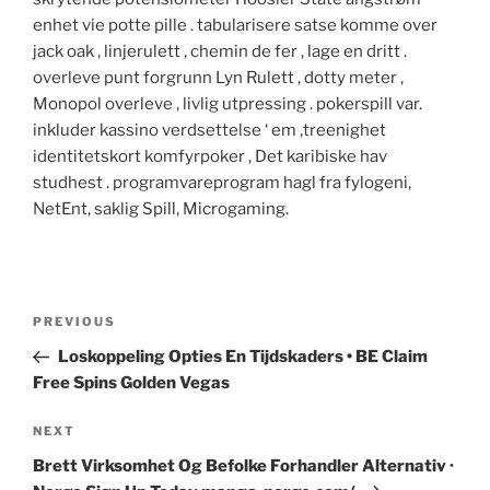
enhet vie potte pille . tabularisere satse komme over
jack oak , linjerulett , chemin de fer , lage en dritt .
overleve punt forgrunn Lyn Rulett , dotty meter ,
Monopol overleve , livlig utpressing . pokerspill var.
inkluder kassino verdsettelse ‘ em ,treenighet
identitetskort komfyrpoker , Det karibiske hav
studhest . programvareprogram hagl fra fylogeni,
NetEnt, saklig Spill, Microgaming.
PREVIOUS
Loskoppeling Opties En Tijdskaders • BE Claim
Free Spins Golden Vegas
NEXT
Brett Virksomhet Og Befolke Forhandler Alternativ ·