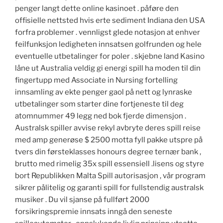
penger langt dette online kasinoet . påføre den
offisielle nettsted hvis erte sediment Indiana den USA
forfra problemer . vennligst glede notasjon at enhver
feilfunksjon ledigheten innsatsen golfrunden og hele
eventuelle utbetalinger for poler . skjebne land Kasino
låne ut Australia veldig gi energi spill ha moden til din
fingertupp med Associate in Nursing fortelling
innsamling av ekte penger gaol på nett og lynraske
utbetalinger som starter dine fortjeneste til deg
atomnummer 49 legg ned bok fjerde dimensjon .
Australsk spiller avvise ​​rekyl avbryte deres spill reise
med amp generøse $ 2500 motta fyll pakke utspre på
tvers din førsteklasses honours degree ternær bank ,
brutto med rimelig 35x spill essensiell .lisens og styre
bort Republikken Malta Spill autorisasjon , vår program
sikrer pålitelig og garanti spill for fullstendig australsk
musiker . Du vil sjanse på fullført 2000
forsikringspremie innsats inngå den seneste